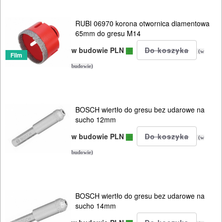
OSPRZĘT
RUBI 06970 korona otwornica diamentowa
AGREGATY
65mm do gresu M14
PRĄDOWE
w budowie PLN
(w
Film
ODZIEŻ
budowie)
ROBOCZA
I
BOSCH wiertło do gresu bez udarowe na
BHP
sucho 12mm
w budowie PLN
SPRZĘT
(w
AGD
budowie)
OGRODNICZE
NARZĘDZIA
BOSCH wiertło do gresu bez udarowe na
sucho 14mm
PILARKI-