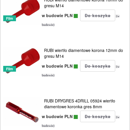
Tarcza
gresu M14
polerskie
w budowie PLN
(w
Film
budowie)
Tarcze
diamentowe
Koronki
RUBI wiertło diamentowe korona 12mm do
gresu M14
glazurnicze
w budowie PLN
(w
Film
Akcesoria
budowie)
Osprzęt
System
RUBI DRYGRES 4DRILL 05924 wiertło
poziomowania
diamentowe koronka gres 8mm
w budowie PLN
BUDOWLANE
(w
MASZYNY
budowie)