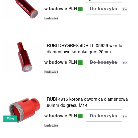
HYDRAULICZNE
w budowie PLN
(w
NARZĘDZIA
budowie)
INSTALACYJNE,
PALNIKI
RUBI DRYGRES 4DRILL 05929 wiertło
PNEUMATYCZNE
diamentowe koronka gres 20mm
AKCESORIA
w budowie PLN
(w
KOMPRESORY
budowie)
NARZĘDZIA
SPAWALNICTWO
RUBI 4915 korona otwornica diamentowa
URZĄDZENIA
60mm do gresu M14
ROZRUCHOWE
w budowie PLN
(w
Film
PROSTOWNIKI
budowie)
I