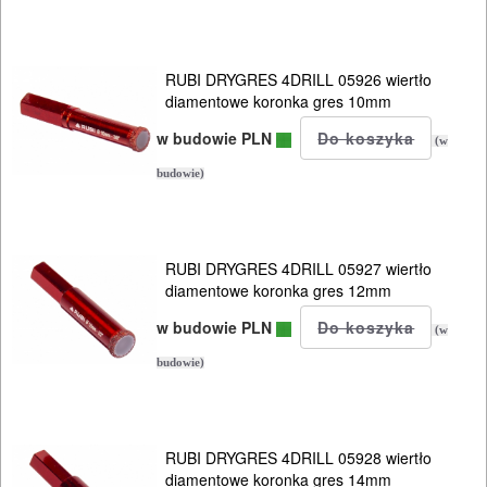
NARZĘDZIA
BRUKARSKIE
RUBI DRYGRES 4DRILL 05926 wiertło
diamentowe koronka gres 10mm
OBRÓBKA
w budowie PLN
DREWNA
(w
budowie)
OBRÓBKA
METALU
RUBI DRYGRES 4DRILL 05927 wiertło
WARSZTATOWE
diamentowe koronka gres 12mm
I
w budowie PLN
(w
RĘCZNE
budowie)
NARZĘDZIA
I
OSPRZĘT
RUBI DRYGRES 4DRILL 05928 wiertło
diamentowe koronka gres 14mm