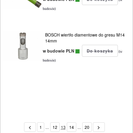
budowie)
BOSCH wiertło diamentowe do gresu M14
14mm
w budowie PLN
(w
budowie)
1
...
12
13
14
...
20