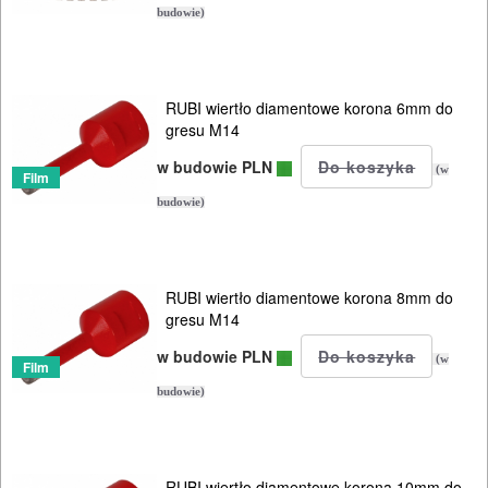
POMIAROWE
budowie)
NARZĘDZIA
BUDOWLANE
I
RUBI wiertło diamentowe korona 6mm do
gresu M14
ELEKTRY..
w budowie PLN
(w
Film
GLAZURNICZE
budowie)
AKCESORIA
MASZYNKI
URZĄDZENIA
RUBI wiertło diamentowe korona 8mm do
gresu M14
Przecinarki
w budowie PLN
(w
Film
ręczne
budowie)
Przecinarki
elektryczne
RUBI wiertło diamentowe korona 10mm do