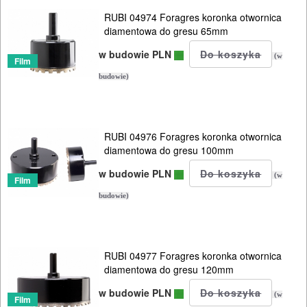
ELEKTRONARZĘDZIA
RUBI 04974 Foragres koronka otwornica
SIECIOWE
diamentowa do gresu 65mm
w budowie PLN
(w
ELEKTRONARZĘDZIA
Film
budowie)
AKUMULATOROWE
OSPRZĘT
I
RUBI 04976 Foragres koronka otwornica
diamentowa do gresu 100mm
AKCESORIA
w budowie PLN
DO
(w
Film
ELEKTRONARZĘDZI
budowie)
MAGAZYNOWANIE
I
RUBI 04977 Foragres koronka otwornica
diamentowa do gresu 120mm
TRANSPORTOWANIE
w budowie PLN
(w
Film