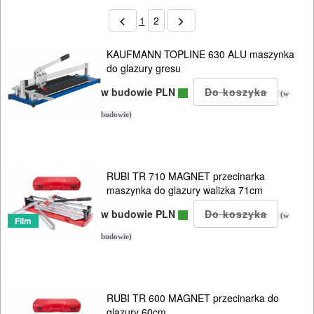
1
2
KAUFMANN TOPLINE 630 ALU maszynka
do glazury gresu
w budowie PLN
(w
budowie)
RUBI TR 710 MAGNET przecinarka
maszynka do glazury walizka 71cm
w budowie PLN
(w
Film
budowie)
RUBI TR 600 MAGNET przecinarka do
glazury 60cm