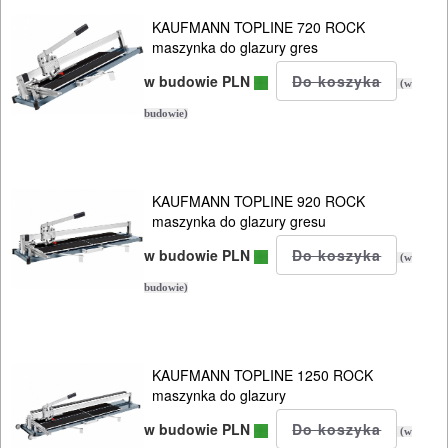
OSPRZĘT
KAUFMANN TOPLINE 720 ROCK
maszynka do glazury gres
HYDRAULICZNE
w budowie PLN
NARZĘDZIA
(w
budowie)
INSTALACYJNE,
PALNIKI
PNEUMATYCZNE
KAUFMANN TOPLINE 920 ROCK
maszynka do glazury gresu
AKCESORIA
w budowie PLN
KOMPRESORY
(w
NARZĘDZIA
budowie)
SPAWALNICTWO
KAUFMANN TOPLINE 1250 ROCK
URZĄDZENIA
maszynka do glazury
ROZRUCHOWE
w budowie PLN
(w