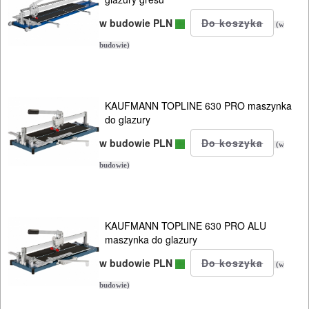
Tarcza
polerskie
w budowie PLN
(w
budowie)
Tarcze
diamentowe
85mm
KAUFMANN TOPLINE 630 PRO maszynka
do glazury
110mm
w budowie PLN
(w
budowie)
115mm
125mm
KAUFMANN TOPLINE 630 PRO ALU
150mm
maszynka do glazury
w budowie PLN
180mm
(w
budowie)
200mm