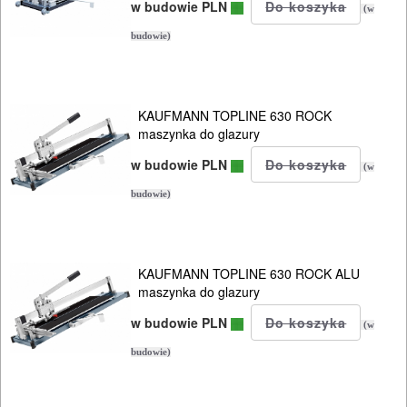
BUDOWLANE
w budowie PLN
(w
MASZYNY
budowie)
NARZĘDZIA
BRUKARSKIE
KAUFMANN TOPLINE 630 ROCK
OBRÓBKA
maszynka do glazury
DREWNA
w budowie PLN
(w
budowie)
OBRÓBKA
METALU
KAUFMANN TOPLINE 630 ROCK ALU
WARSZTATOWE
maszynka do glazury
I
w budowie PLN
(w
RĘCZNE
budowie)
NARZĘDZIA
I