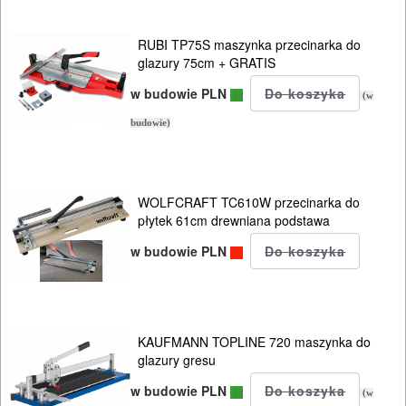
RUBI TP75S maszynka przecinarka do
glazury 75cm + GRATIS
w budowie PLN
(w
budowie)
WOLFCRAFT TC610W przecinarka do
płytek 61cm drewniana podstawa
w budowie PLN
KAUFMANN TOPLINE 720 maszynka do
glazury gresu
w budowie PLN
(w