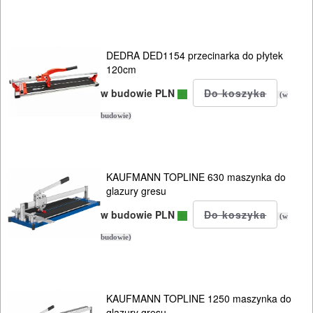
NARZĘDZIA
BUDOWLANE
I
DEDRA DED1154 przecinarka do płytek
120cm
ELEKTRY..
w budowie PLN
(w
GLAZURNICZE
budowie)
AKCESORIA
MASZYNKI
URZĄDZENIA
KAUFMANN TOPLINE 630 maszynka do
glazury gresu
Przecinarki
w budowie PLN
(w
ręczne
budowie)
Przecinarki
elektryczne
KAUFMANN TOPLINE 1250 maszynka do
glazury gresu