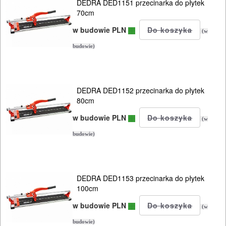
DEDRA DED1151 przecinarka do płytek
SIECIOWE
70cm
w budowie PLN
(w
ELEKTRONARZĘDZIA
budowie)
AKUMULATOROWE
OSPRZĘT
I
DEDRA DED1152 przecinarka do płytek
80cm
AKCESORIA
w budowie PLN
DO
(w
ELEKTRONARZĘDZI
budowie)
MAGAZYNOWANIE
I
DEDRA DED1153 przecinarka do płytek
100cm
TRANSPORTOWANIE
w budowie PLN
(w
POMIAROWE
budowie)