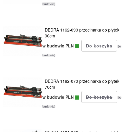
PROSTOWNIKI
budowie)
I
OSPRZĘT
DEDRA 1162-090 przecinarka do płytek
AGREGATY
90cm
PRĄDOWE
w budowie PLN
(w
ODZIEŻ
budowie)
ROBOCZA
I
DEDRA 1162-070 przecinarka do płytek
BHP
70cm
SPRZĘT
w budowie PLN
(w
AGD
budowie)
OGRODNICZE
NARZĘDZIA