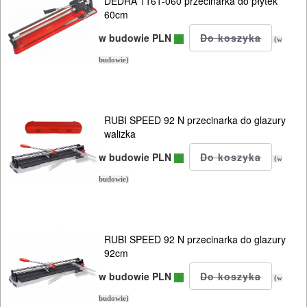
DEDRA 1161-060 przecinarka do płytek
PILARKI-
60cm
KOSIARKI-
w budowie PLN
(w
KOSY
budowie)
MYJKI
CIŚNIENIOWE
RUBI SPEED 92 N przecinarka do glazury
walizka
w budowie PLN
(w
budowie)
RUBI SPEED 92 N przecinarka do glazury
92cm
w budowie PLN
(w
budowie)