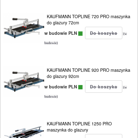
230mm
KAUFMANN TOPLINE 720 PRO maszynka
do glazury 72cm
250mm
w budowie PLN
(w
300mm
budowie)
350mm
Koronki
KAUFMANN TOPLINE 920 PRO maszynka
do glazury 92cm
glazurnicze
w budowie PLN
(w
Akcesoria
budowie)
Osprzęt
System
KAUFMANN TOPLINE 1250 PRO
poziomowania
maszynka do glazury