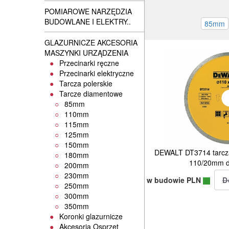
POMIAROWE NARZĘDZIA
BUDOWLANE I ELEKTRY..
GLAZURNICZE AKCESORIA
MASZYNKI URZĄDZENIA
Przecinarki ręczne
Przecinarki elektryczne
Tarcza polerskie
Tarcze diamentowe
85mm
110mm
115mm
125mm
150mm
DEWALT DT3714 tarcz
180mm
110/20mm 
200mm
230mm
w budowie PLN
250mm
300mm
350mm
Koronki glazurnicze
Akcesoria Osprzęt