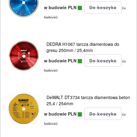
w budowie PLN
(w
budowie)
DEDRA H1067 tarcza diamentowa do
gresu 250mm / 25,4mm
w budowie PLN
(w
budowie)
ELEKTRONARZĘDZIA
SIECIOWE
DeWALT DT3734 tarcza diamentowa beton
ELEKTRONARZĘDZIA
25,4 / 254mm
AKUMULATOROWE
w budowie PLN
(w
budowie)
OSPRZĘT