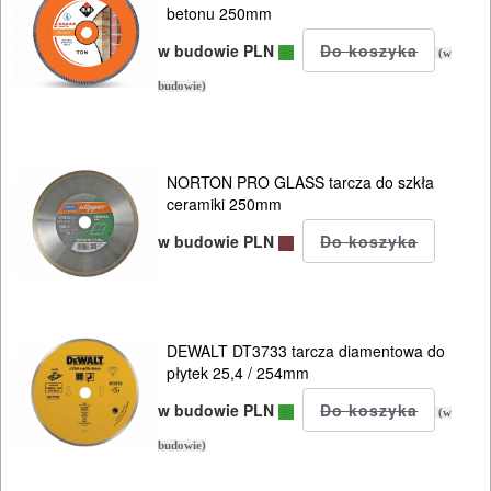
DREWNA
betonu 250mm
w budowie PLN
OBRÓBKA
(w
METALU
budowie)
WARSZTATOWE
I
NORTON PRO GLASS tarcza do szkła
ceramiki 250mm
RĘCZNE
NARZĘDZIA
w budowie PLN
I
OSPRZĘT
DEWALT DT3733 tarcza diamentowa do
HYDRAULICZNE
płytek 25,4 / 254mm
NARZĘDZIA
w budowie PLN
(w
INSTALACYJNE,
budowie)
PALNIKI