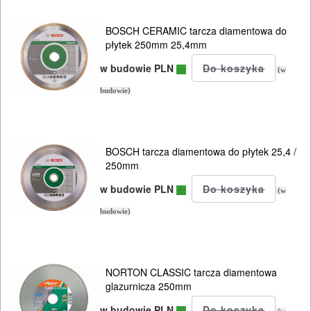
I
AKCESORIA
BOSCH CERAMIC tarcza diamentowa do
DO
płytek 250mm 25,4mm
ELEKTRONARZĘDZI
w budowie PLN
(w
budowie)
MAGAZYNOWANIE
I
TRANSPORTOWANIE
BOSCH tarcza diamentowa do płytek 25,4 /
250mm
POMIAROWE
w budowie PLN
NARZĘDZIA
(w
BUDOWLANE
budowie)
I
ELEKTRY..
NORTON CLASSIC tarcza diamentowa
glazurnicza 250mm
GLAZURNICZE
w budowie PLN