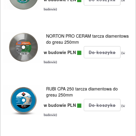
AKCESORIA
(w
MASZYNKI
budowie)
URZĄDZENIA
Przecinarki
NORTON PRO CERAM tarcza diamentowa
do gresu 250mm
ręczne
w budowie PLN
(w
Przecinarki
budowie)
elektryczne
Tarcza
RUBI CPA 250 tarcza diamentowa do
polerskie
gresu 250mm
Tarcze
w budowie PLN
(w
diamentowe
budowie)
85mm