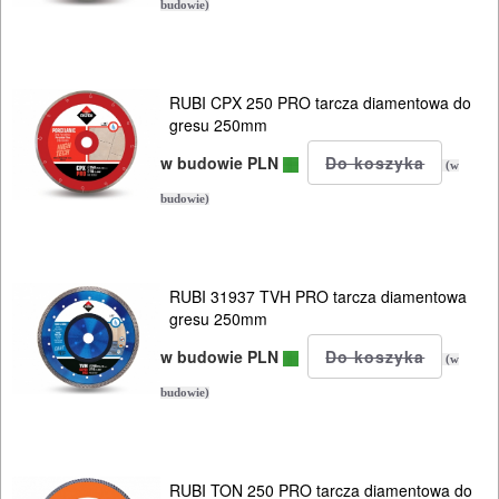
350mm
budowie)
Koronki
glazurnicze
RUBI CPX 250 PRO tarcza diamentowa do
gresu 250mm
Akcesoria
w budowie PLN
Osprzęt
(w
budowie)
System
poziomowania
RUBI 31937 TVH PRO tarcza diamentowa
BUDOWLANE
gresu 250mm
MASZYNY
w budowie PLN
(w
NARZĘDZIA
budowie)
BRUKARSKIE
OBRÓBKA
RUBI TON 250 PRO tarcza diamentowa do