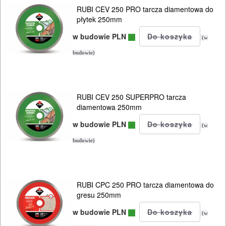
RUBI CEV 250 PRO tarcza diamentowa do
110mm
płytek 250mm
115mm
w budowie PLN
(w
budowie)
125mm
150mm
RUBI CEV 250 SUPERPRO tarcza
180mm
diamentowa 250mm
w budowie PLN
(w
200mm
budowie)
230mm
250mm
RUBI CPC 250 PRO tarcza diamentowa do
gresu 250mm
300mm
w budowie PLN
(w