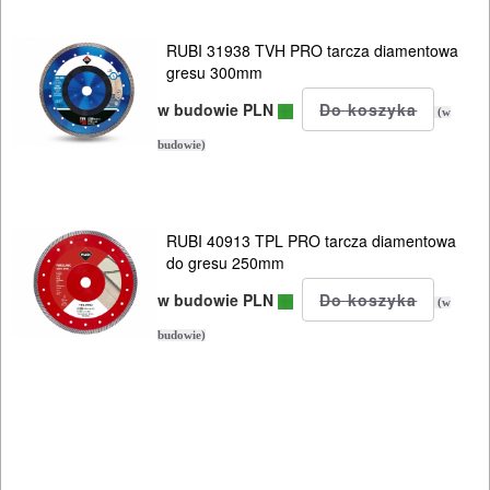
PNEUMATYCZNE
RUBI 31938 TVH PRO tarcza diamentowa
AKCESORIA
gresu 300mm
KOMPRESORY
w budowie PLN
(w
NARZĘDZIA
budowie)
SPAWALNICTWO
URZĄDZENIA
RUBI 40913 TPL PRO tarcza diamentowa
ROZRUCHOWE
do gresu 250mm
PROSTOWNIKI
w budowie PLN
(w
I
budowie)
OSPRZĘT
AGREGATY
PRĄDOWE