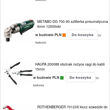
BRUKARSKIE
OBRÓBKA
METABO DG 700-90 szlifierka pneumatyczna
DREWNA
6mm 12000obr
w budowie PLN
OBRÓBKA
(w
METALU
budowie)
WARSZTATOWE
I
HAUPA 200088 obcinak nożyce cęgi do kabli
15mm
RĘCZNE
NARZĘDZIA
w budowie PLN
(w
I
budowie)
OSPRZĘT
HYDRAULICZNE
ROTHENBERGER 70123X klucz szwedzki do