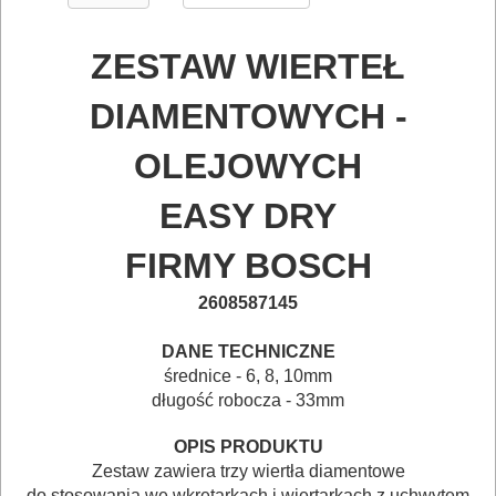
BUDOWLANE
ZESTAW WIERTEŁ
I
ELEKTRY..
DIAMENTOWYCH -
GLAZURNICZE
OLEJOWYCH
AKCESORIA
EASY DRY
MASZYNKI
URZĄDZENIA
FIRMY BOSCH
Przecinarki
2608587145
*
ręczne
DANE TECHNICZNE
średnice - 6, 8, 10mm
Przecinarki
długość robocza - 33mm
elektryczne
OPIS PRODUKTU
Zestaw zawiera trzy wiertła diamentowe
Tarcza
do stosowania we wkrętarkach i wiertarkach z uchwytem