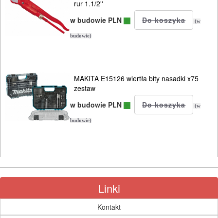
NARZĘDZIA
rur 1.1/2''
INSTALACYJNE,
w budowie PLN
(w
PALNIKI
budowie)
PNEUMATYCZNE
AKCESORIA
MAKITA E15126 wiertła bity nasadki x75
KOMPRESORY
zestaw
NARZĘDZIA
w budowie PLN
(w
budowie)
SPAWALNICTWO
URZĄDZENIA
ROZRUCHOWE
PROSTOWNIKI
Linki
I
Kontakt
OSPRZĘT