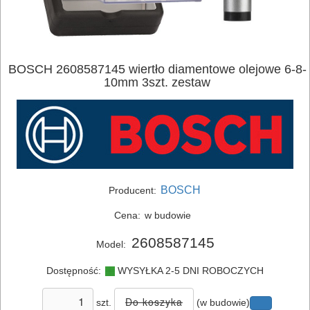
SIECIOWE
ELEKTRONARZĘDZIA
AKUMULATOROWE
BOSCH 2608587145 wiertło diamentowe olejowe 6-8-
10mm 3szt. zestaw
OSPRZĘT
I
AKCESORIA
DO
ELEKTRONARZĘDZI
BOSCH
Producent:
MAGAZYNOWANIE
Cena:
w budowie
I
2608587145
Model:
TRANSPORTOWANIE
Dostępność:
WYSYŁKA 2-5 DNI ROBOCZYCH
POMIAROWE
szt.
(w budowie)
NARZĘDZIA