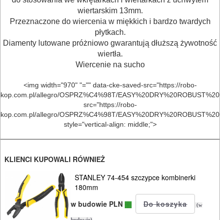
polerskie
wiertarskim 13mm.
Przeznaczone do wiercenia w miękkich i bardzo twardych
Tarcze
płytkach.
Diamenty lutowane próżniowo gwarantują dłuższą żywotność
diamentowe
wiertła.
Wiercenie na sucho
Koronki
glazurnicze
<img width="970" "="" data-cke-saved-src="https://robo-
kop.com.pl/allegro/OSPRZ%C4%98T/EASY%20DRY%20ROBUST%20L
src="https://robo-
Akcesoria
kop.com.pl/allegro/OSPRZ%C4%98T/EASY%20DRY%20ROBUST%20L
Osprzęt
style="vertical-align: middle;">
System
KLIENCI KUPOWALI RÓWNIEŻ
poziomowania
STANLEY 74-454 szczypce kombinerki
BUDOWLANE
180mm
MASZYNY
w budowie PLN
(w
NARZĘDZIA
budowie)