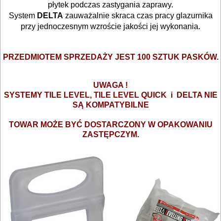
Tarcza
płytek podczas zastygania zaprawy.
System
DELTA
zauważalnie skraca czas pracy glazurnika
polerskie
przy jednoczesnym wzroście jakości jej wykonania.
..
Tarcze
PRZEDMIOTEM SPRZEDAŻY JEST 100 SZTUK PASKÓW.
diamentowe
Koronki
UWAGA !
SYSTEMY TILE LEVEL, TILE LEVEL QUICK i DELTA NIE
glazurnicze
SĄ KOMPATYBILNE
Akcesoria
TOWAR MOŻE BYĆ DOSTARCZONY W OPAKOWANIU
Osprzęt
ZASTĘPCZYM.
System
poziomowania
BUDOWLANE
MASZYNY