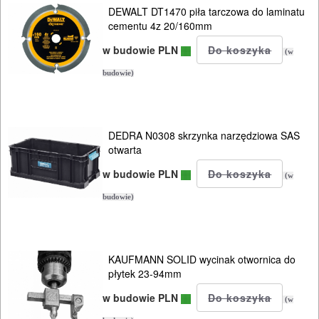
DEWALT DT1470 piła tarczowa do laminatu
KOSY
cementu 4z 20/160mm
MYJKI
w budowie PLN
(w
CIŚNIENIOWE
budowie)
DEDRA N0308 skrzynka narzędziowa SAS
otwarta
w budowie PLN
(w
budowie)
KAUFMANN SOLID wycinak otwornica do
płytek 23-94mm
w budowie PLN
(w