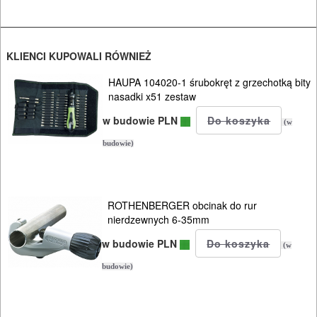
OSPRZĘT
AGREGATY
KLIENCI KUPOWALI RÓWNIEŻ
PRĄDOWE
HAUPA 104020-1 śrubokręt z grzechotką bity
ODZIEŻ
nasadki x51 zestaw
ROBOCZA
w budowie PLN
(w
I
budowie)
BHP
SPRZĘT
ROTHENBERGER obcinak do rur
AGD
nierdzewnych 6-35mm
w budowie PLN
OGRODNICZE
(w
NARZĘDZIA
budowie)
PILARKI-
KOSIARKI-