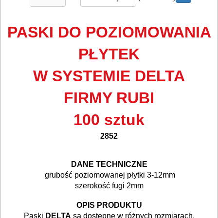
ELEKTRONARZĘDZIA
SIECIOWE
PASKI DO POZIOMOWANIA
ELEKTRONARZĘDZIA
PŁYTEK
AKUMULATOROWE
W SYSTEMIE DELTA
OSPRZĘT
I
FIRMY RUBI
AKCESORIA
100 sztuk
DO
ELEKTRONARZĘDZI
2852
.
MAGAZYNOWANIE
DANE TECHNICZNE
I
grubość poziomowanej płytki 3-12mm
szerokość fugi 2mm
TRANSPORTOWANIE
.
.
OPIS PRODUKTU
POMIAROWE
Paski
DELTA
są dostępne w różnych rozmiarach.