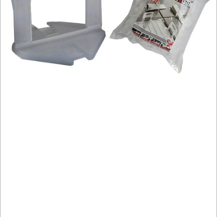
NARZĘDZIA
BRUKARSKIE
OBRÓBKA
DREWNA
OBRÓBKA
METALU
WARSZTATOWE
I
RĘCZNE
NARZĘDZIA
I
OSPRZĘT