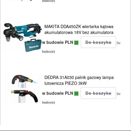
budowie)
MAKITA DDA450ZK wiertarka kątowa
akumulatorowa 18V bez akumulatora
w budowie PLN
(w
budowie)
DEDRA 31A030 palnik gazowy lampa
lutownicza PIEZO 3kW
w budowie PLN
(w
budowie)