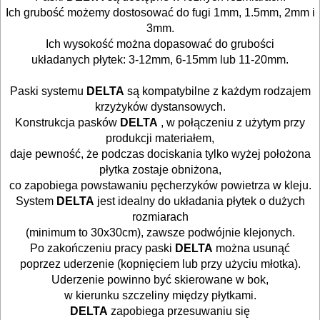
Ich grubość możemy dostosować do fugi 1mm, 1.5mm, 2mm i
NARZĘDZIA
3mm.
BUDOWLANE
Ich wysokość można dopasować do grubości
I
układanych płytek: 3-12mm, 6-15mm lub 11-20mm.
.
ELEKTRY..
Paski systemu
DELTA
są kompatybilne z każdym rodzajem
krzyżyków dystansowych.
GLAZURNICZE
Konstrukcja pasków
DELTA
, w połączeniu z użytym przy
AKCESORIA
produkcji materiałem,
daje pewność, że podczas dociskania tylko wyżej położona
MASZYNKI
płytka zostaje obniżona,
URZĄDZENIA
co zapobiega powstawaniu pęcherzyków powietrza w kleju.
System
DELTA
jest idealny do układania płytek o dużych
Przecinarki
rozmiarach
(minimum to 30x30cm), zawsze podwójnie klejonych.
ręczne
Po zakończeniu pracy paski
DELTA
można usunąć
poprzez uderzenie (kopnięciem lub przy użyciu młotka).
Przecinarki
Uderzenie powinno być skierowane w bok,
elektryczne
w kierunku szczeliny między płytkami.
DELTA
zapobiega przesuwaniu się