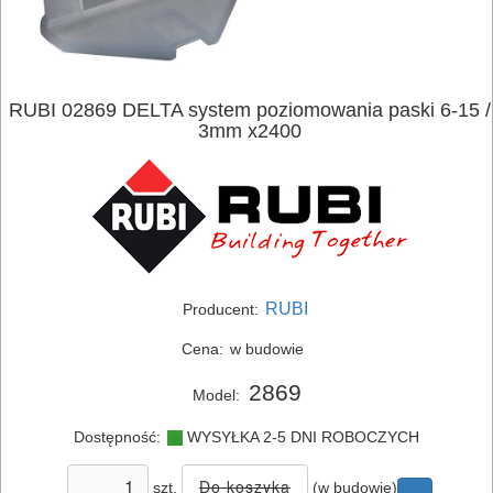
RUBI 02869 DELTA system poziomowania paski 6-15 /
3mm x2400
ELEKTRONARZĘDZIA
SIECIOWE
ELEKTRONARZĘDZIA
RUBI
Producent:
AKUMULATOROWE
Cena:
w budowie
OSPRZĘT
2869
Model:
I
AKCESORIA
Dostępność:
WYSYŁKA 2-5 DNI ROBOCZYCH
DO
szt.
(w budowie)