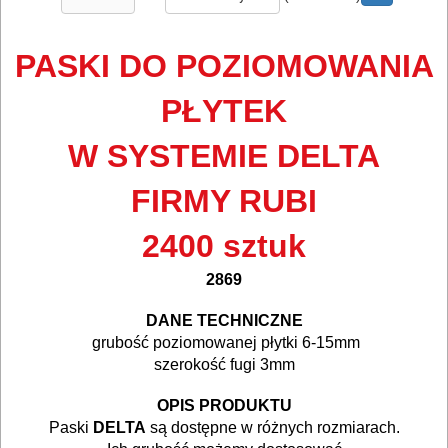
ELEKTRONARZĘDZI
MAGAZYNOWANIE
PASKI DO POZIOMOWANIA
I
PŁYTEK
TRANSPORTOWANIE
W SYSTEMIE DELTA
POMIAROWE
FIRMY RUBI
NARZĘDZIA
BUDOWLANE
2400 sztuk
I
2869
ELEKTRY..
.
DANE TECHNICZNE
GLAZURNICZE
grubość poziomowanej płytki 6-15mm
AKCESORIA
szerokość fugi 3mm
.
.
MASZYNKI
OPIS PRODUKTU
URZĄDZENIA
Paski
DELTA
są dostępne w różnych rozmiarach.