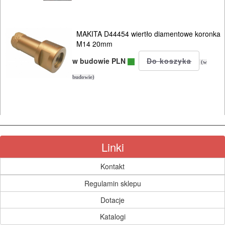
AGD
MAKITA D44454 wiertło diamentowe koronka
OGRODNICZE
M14 20mm
NARZĘDZIA
w budowie PLN
(w
PILARKI-
budowie)
KOSIARKI-
KOSY
MYJKI
CIŚNIENIOWE
Linki
Kontakt
Regulamin sklepu
Dotacje
Katalogi