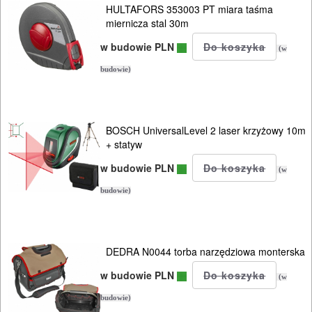
SPAWALNICTWO
HULTAFORS 353003 PT miara taśma
miernicza stal 30m
URZĄDZENIA
w budowie PLN
(w
ROZRUCHOWE
budowie)
PROSTOWNIKI
I
OSPRZĘT
BOSCH UniversalLevel 2 laser krzyżowy 10m
+ statyw
AGREGATY
w budowie PLN
(w
PRĄDOWE
budowie)
ODZIEŻ
ROBOCZA
DEDRA N0044 torba narzędziowa monterska
I
w budowie PLN
BHP
(w
budowie)
SPRZĘT