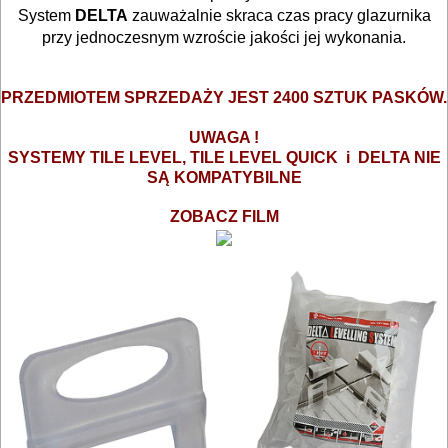
Osprzęt
System
DELTA
zauważalnie skraca czas pracy glazurnika
przy jednoczesnym wzroście jakości jej wykonania.
System
poziomowania
PRZEDMIOTEM SPRZEDAŻY JEST 2400 SZTUK PASKÓW.
BUDOWLANE
UWAGA !
MASZYNY
SYSTEMY TILE LEVEL, TILE LEVEL QUICK i DELTA NIE
SĄ KOMPATYBILNE
NARZĘDZIA
BRUKARSKIE
ZOBACZ FILM
OBRÓBKA
DREWNA
OBRÓBKA
METALU
WARSZTATOWE