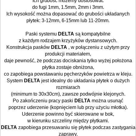
Ich grubość możemy dostosować
do fugi 1mm, 1.5mm, 2mm i 3mm.
Przecinarki
Ich wysokość można dopasować do grubości układanych
ręczne
płytek: 3-12mm, 6-15mm lub 11-20mm.
.
Przecinarki
Paski systemu
DELTA
są kompatybilne
z każdym rodzajem krzyżyków dystansowych.
elektryczne
Konstrukcja pasków
DELTA
, w połączeniu z użytym przy
produkcji materiałem,
Tarcza
daje pewność, że podczas dociskania tylko wyżej położona
polerskie
płytka zostaje obniżona,
co zapobiega powstawaniu pęcherzyków powietrza w kleju.
Tarcze
System
DELTA
jest idealny do układania płytek o dużych
rozmiarach
diamentowe
(minimum to 30x30cm), zawsze podwójnie klejonych.
Po zakończeniu pracy paski
DELTA
można usunąć
Koronki
poprzez uderzenie (kopnięciem lub przy użyciu młotka).
glazurnicze
Uderzenie powinno być skierowane w bok,
w kierunku szczeliny między płytkami.
Akcesoria
DELTA
zapobiega przesuwaniu się płytek podczas zastygania
zaprawy.