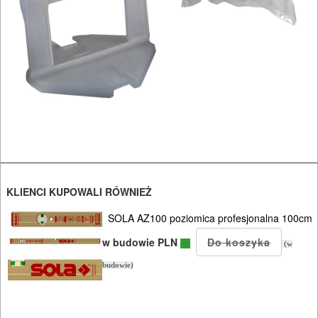
I
RĘCZNE
NARZĘDZIA
I
OSPRZĘT
HYDRAULICZNE
NARZĘDZIA
INSTALACYJNE,
PALNIKI
KLIENCI KUPOWALI RÓWNIEŻ
SOLA AZ100 poziomica profesjonalna 100cm
PNEUMATYCZNE
w budowie PLN
AKCESORIA
(w
KOMPRESORY
budowie)
NARZĘDZIA