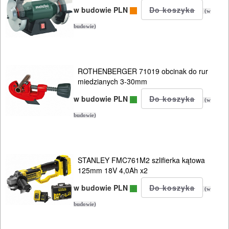
Tarcze
w budowie PLN
(w
diamentowe
budowie)
Koronki
glazurnicze
ROTHENBERGER 71019 obcinak do rur
Akcesoria
miedzianych 3-30mm
Osprzęt
w budowie PLN
(w
budowie)
System
poziomowania
BUDOWLANE
STANLEY FMC761M2 szlifierka kątowa
125mm 18V 4,0Ah x2
MASZYNY
w budowie PLN
NARZĘDZIA
(w
budowie)
BRUKARSKIE