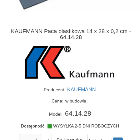
AKUMULATOROWE
OSPRZĘT
KAUFMANN Paca plastikowa 14 x 28 x 0,2 cm -
I
64.14.28
AKCESORIA
DO
ELEKTRONARZĘDZI
MAGAZYNOWANIE
I
KAUFMANN
Producent:
TRANSPORTOWANIE
Cena:
w budowie
POMIAROWE
64.14.28
Model:
NARZĘDZIA
Dostępność:
WYSYŁKA 2-5 DNI ROBOCZYCH
BUDOWLANE