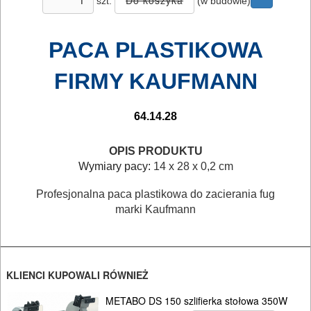
I
szt.
(w budowie)
ELEKTRY..
PACA PLASTIKOWA
GLAZURNICZE
AKCESORIA
FIRMY KAUFMANN
MASZYNKI
URZĄDZENIA
64.14.28
Przecinarki
OPIS PRODUKTU
Wymiary pacy:
14 x 28 x 0,2 cm
ręczne
Profesjonalna paca plastikowa do zacierania fug
Przecinarki
marki Kaufmann
elektryczne
Tarcza
KLIENCI KUPOWALI RÓWNIEŻ
polerskie
METABO DS 150 szlifierka stołowa 350W