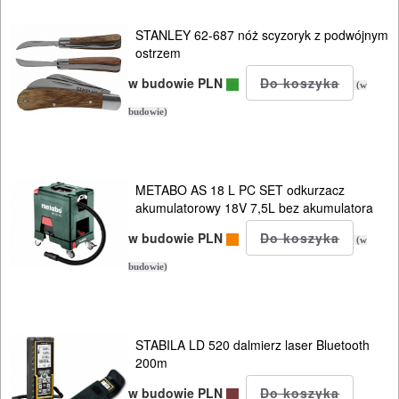
OBRÓBKA
DREWNA
STANLEY 62-687 nóż scyzoryk z podwójnym
ostrzem
OBRÓBKA
w budowie PLN
(w
METALU
budowie)
WARSZTATOWE
I
METABO AS 18 L PC SET odkurzacz
RĘCZNE
akumulatorowy 18V 7,5L bez akumulatora
NARZĘDZIA
w budowie PLN
(w
I
budowie)
OSPRZĘT
HYDRAULICZNE
STABILA LD 520 dalmierz laser Bluetooth
NARZĘDZIA
200m
INSTALACYJNE,
w budowie PLN