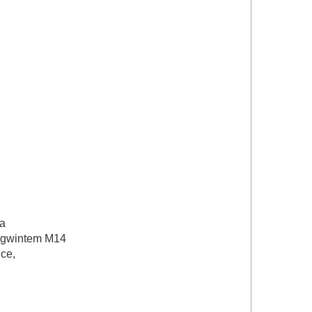
ia
 gwintem M14
ce,