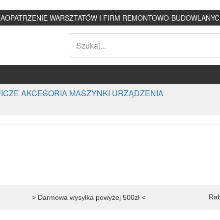
ZAOPATRZENIE WARSZTATÓW I FIRM REMONTOWO-BUDOWLANYC
ICZE AKCESORIA MASZYNKI URZĄDZENIA
Rab
> Darmowa wysyłka powyżej 500zł <