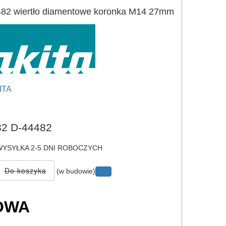
82 wiertło diamentowe koronka M14 27mm
ITA
e
2 D-44482
YSYŁKA 2-5 DNI ROBOCZYCH
(w budowie)
OWA