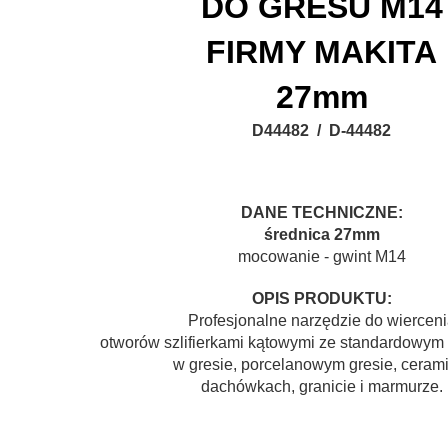
DO GRESU M14
FIRMY MAKITA
27mm
D44482 / D-44482
DANE TECHNICZNE:
średnica 27mm
mocowanie - gwint M14
OPIS PRODUKTU:
Profesjonalne narzędzie do wiercen
otworów szlifierkami kątowymi
ze standardowym
w gresie, porcelanowym gresie, cerami
dachówkach, granicie i marmurze.