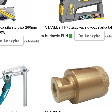
a piła stołowa 260mm
STANLEY TR75 zszywacz gwoździarka ta
00W
w budowie PLN
(w bu
(w budowie)