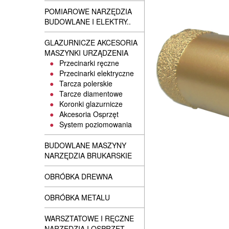
POMIAROWE NARZĘDZIA
BUDOWLANE I ELEKTRY..
GLAZURNICZE AKCESORIA
MASZYNKI URZĄDZENIA
Przecinarki ręczne
Przecinarki elektryczne
Tarcza polerskie
Tarcze diamentowe
Koronki glazurnicze
Akcesoria Osprzęt
System poziomowania
BUDOWLANE MASZYNY
NARZĘDZIA BRUKARSKIE
OBRÓBKA DREWNA
OBRÓBKA METALU
WARSZTATOWE I RĘCZNE
NARZĘDZIA I OSPRZĘT