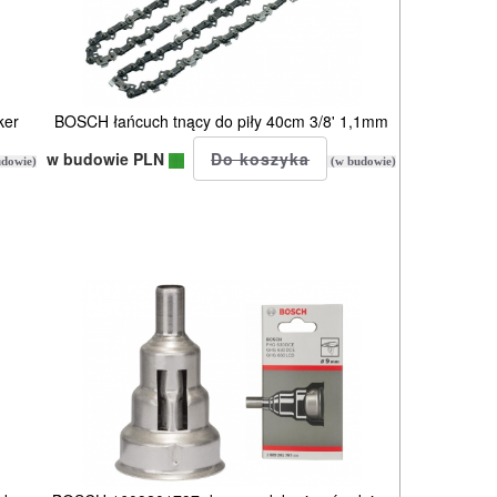
ker
BOSCH łańcuch tnący do piły 40cm 3/8' 1,1mm
w budowie PLN
dowie)
(w budowie)