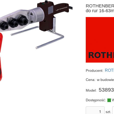
ROTHENBERG
do rur 16-63
ROT
Producent:
Cena:
w budowi
5389
Model:
Dostępność:
W
szt.