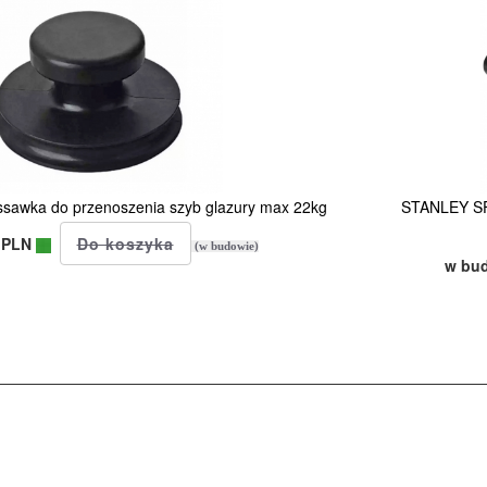
awka do przenoszenia szyb glazury max 22kg
STANLEY SF
 PLN
(w budowie)
w bu