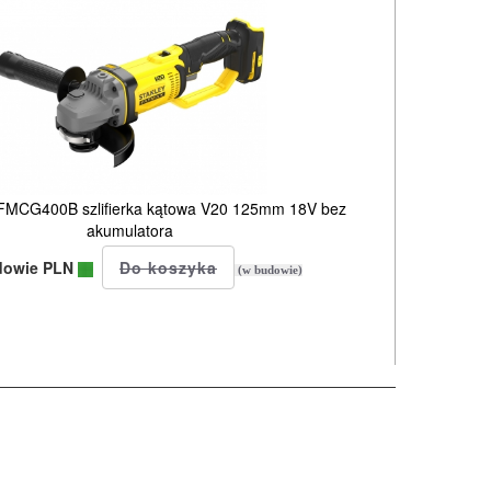
MCG400B szlifierka kątowa V20 125mm 18V bez
akumulatora
dowie PLN
(w budowie)