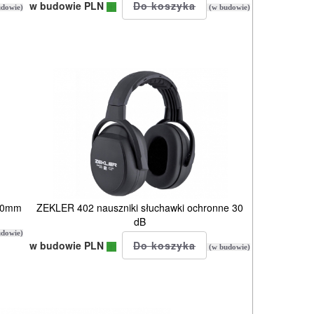
w budowie PLN
dowie)
(w budowie)
400mm
ZEKLER 402 nauszniki słuchawki ochronne 30
dB
dowie)
w budowie PLN
(w budowie)