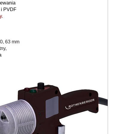
zewania
P i PVDF
y.
50, 63 mm
tny,
a