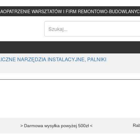
ZAOPATRZENIE WARSZTATÓW I FIRM REMONTOWO-BUDOWLANYC
CZNE NARZĘDZIA INSTALACYJNE, PALNIKI
Rab
> Darmowa wysyłka powyżej 500zł <