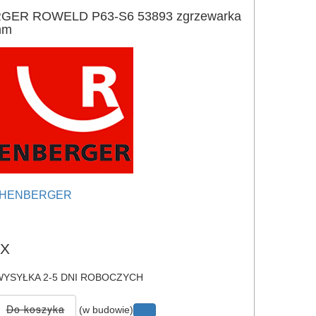
ER ROWELD P63-S6 53893 zgrzewarka
mm
HENBERGER
e
3X
YSYŁKA 2-5 DNI ROBOCZYCH
(w budowie)