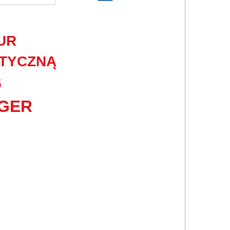
UR
ATYCZNĄ
6
GER