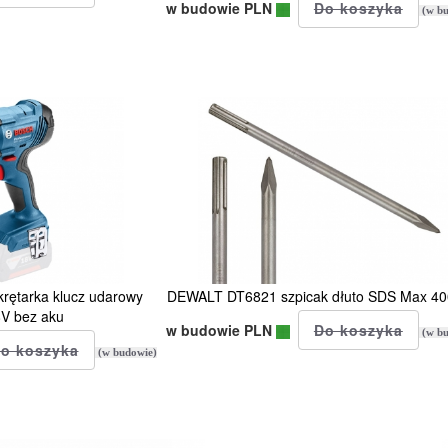
w budowie PLN
(w bu
ętarka klucz udarowy
DEWALT DT6821 szpicak dłuto SDS Max 
V bez aku
w budowie PLN
(w bu
(w budowie)