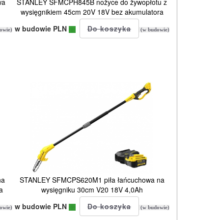
wa
STANLEY SFMCPH845B nożyce do żywopłotu z
wysięgnikiem 45cm 20V 18V bez akumulatora
w budowie PLN
owie)
(w budowie)
na
STANLEY SFMCPS620M1 piła łańcuchowa na
a
wysięgniku 30cm V20 18V 4,0Ah
w budowie PLN
owie)
(w budowie)