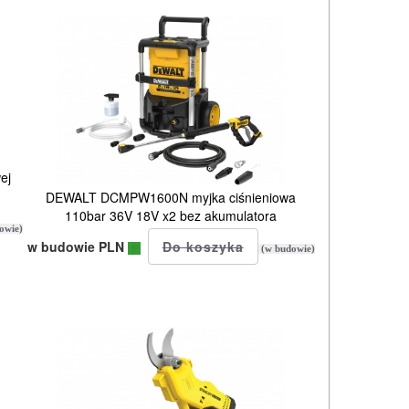
ej
DEWALT DCMPW1600N myjka ciśnieniowa
110bar 36V 18V x2 bez akumulatora
owie)
w budowie PLN
(w budowie)