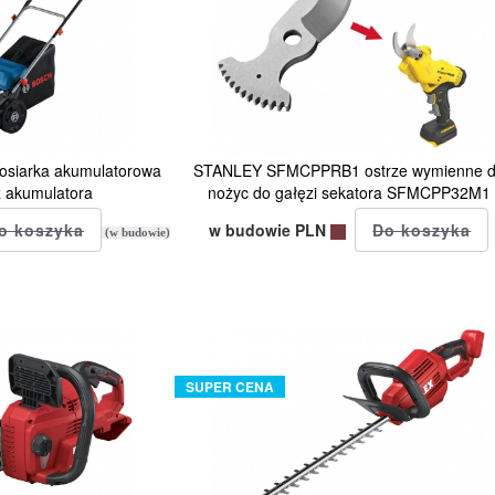
siarka akumulatorowa
STANLEY SFMCPPRB1 ostrze wymienne 
 akumulatora
nożyc do gałęzi sekatora SFMCPP32M1
w budowie PLN
(w budowie)
SUPER CENA