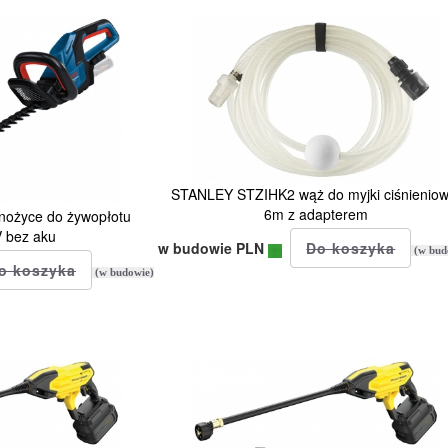
STANLEY STZIHK2 wąż do myjki ciśnieniow
6m z adapterem
ożyce do żywopłotu
 bez aku
w budowie PLN
(w bud
(w budowie)