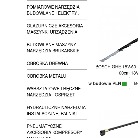
POMIAROWE NARZĘDZIA
BUDOWLANE I ELEKTRY..
GLAZURNICZE AKCESORIA
MASZYNKI URZĄDZENIA
BUDOWLANE MASZYNY
NARZĘDZIA BRUKARSKIE
OBRÓBKA DREWNA
BOSCH GHE 18V-60 n
60cm 18V
OBRÓBKA METALU
w budowie PLN
WARSZTATOWE I RĘCZNE
NARZĘDZIA I OSPRZĘT
HYDRAULICZNE NARZĘDZIA
INSTALACYJNE, PALNIKI
PNEUMATYCZNE
AKCESORIA KOMPRESORY