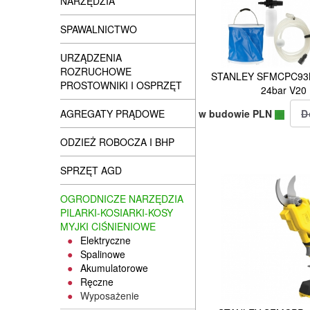
NARZĘDZIA
SPAWALNICTWO
URZĄDZENIA
ROZRUCHOWE
STANLEY SFMCPC93M1
PROSTOWNIKI I OSPRZĘT
24bar V20
w budowie PLN
AGREGATY PRĄDOWE
ODZIEŻ ROBOCZA I BHP
SPRZĘT AGD
OGRODNICZE NARZĘDZIA
PILARKI-KOSIARKI-KOSY
MYJKI CIŚNIENIOWE
Elektryczne
Spalinowe
Akumulatorowe
Ręczne
Wyposażenie