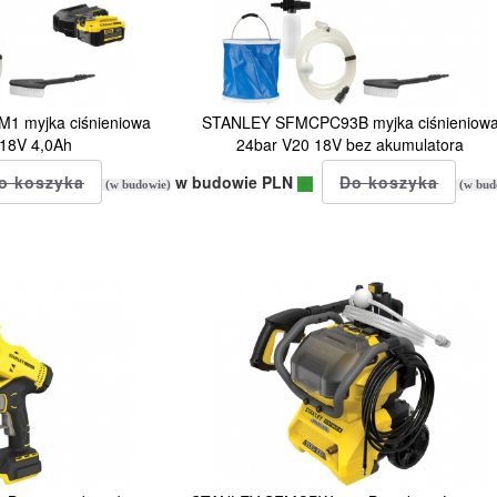
 myjka ciśnieniowa
STANLEY SFMCPC93B myjka ciśnieniow
 18V 4,0Ah
24bar V20 18V bez akumulatora
w budowie PLN
(w budowie)
(w bud