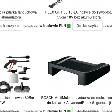
ła pilarka łańcuchowa
FLEX GHT 55 18-EC nożyce do żywopłot
 akumulatora
55cm 18V bez akumulatora
w budowie PLN
(w budowie)
(w bud
 ciśnieniowa 180Bar
BOSCH MultiMulch przystawka do mulczowa
00W
do kosiarek AdvancedRotak 5. generacji
w budowie PLN
(w budowie)
(w bud