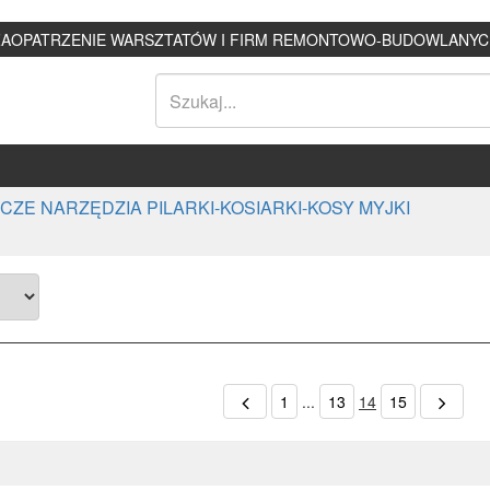
ZAOPATRZENIE WARSZTATÓW I FIRM REMONTOWO-BUDOWLANYC
ZE NARZĘDZIA PILARKI-KOSIARKI-KOSY MYJKI
1
...
13
14
15