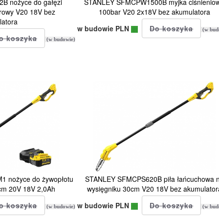
 nożyce do gałęzi
STANLEY SFMCPW1500B myjka ciśnienio
orowy V20 18V bez
100bar V20 2x18V bez akumulatora
latora
w budowie PLN
(w bud
(w budowie)
 nożyce do żywopłotu
STANLEY SFMCPS620B piła łańcuchowa 
5cm 20V 18V 2,0Ah
wysięgniku 30cm V20 18V bez akumulator
w budowie PLN
(w budowie)
(w bud