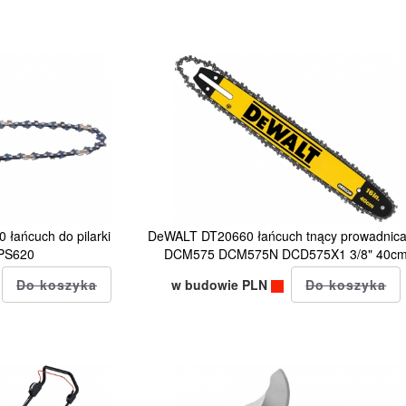
łańcuch do pilarki
DeWALT DT20660 łańcuch tnący prowadnica
PS620
DCM575 DCM575N DCD575X1 3/8" 40c
w budowie PLN