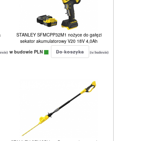
a
STANLEY SFMCPP32M1 nożyce do gałęzi
sekator akumulatorowy V20 18V 4,0Ah
w budowie PLN
owie)
(w budowie)