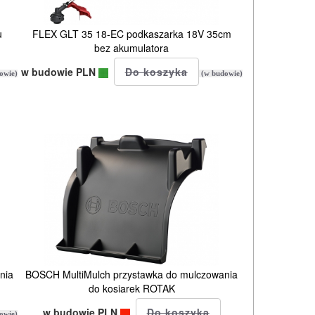
u
FLEX GLT 35 18-EC podkaszarka 18V 35cm
bez akumulatora
w budowie PLN
owie)
(w budowie)
nia
BOSCH MultiMulch przystawka do mulczowania
do kosiarek ROTAK
w budowie PLN
owie)