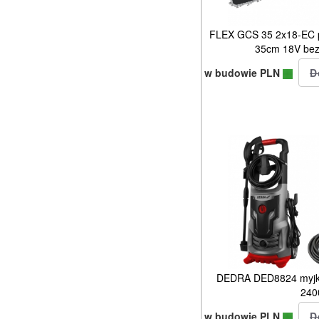
FLEX GCS 35 2x18-EC pi
35cm 18V bez
w budowie PLN
DEDRA DED8824 myjka
24
w budowie PLN