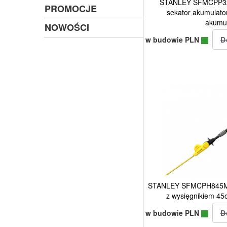
STANLEY SFMCPP32B
PROMOCJE
sekator akumulat
akumu
NOWOŚCI
w budowie PLN
STANLEY SFMCPH845M1
z wysięgnikiem 4
w budowie PLN