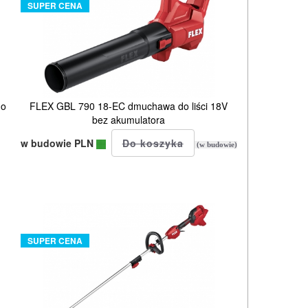
SUPER CENA
do
FLEX GBL 790 18-EC dmuchawa do liści 18V
bez akumulatora
w budowie PLN
(w budowie)
SUPER CENA