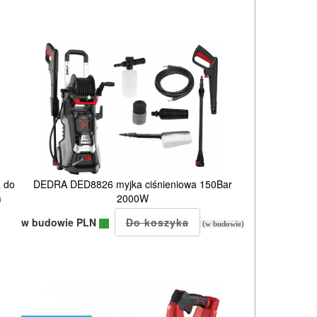
 do
DEDRA DED8826 myjka ciśnieniowa 150Bar
m
2000W
w budowie PLN
(w budowie)