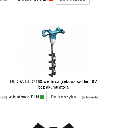
e
DEDRA DED7189 wiertnica glebowa świder 18V
bez akumulatora
w budowie PLN
owie)
(w budowie)