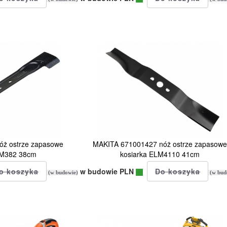
óż ostrze zapasowe
MAKITA 671001427 nóż ostrze zapasow
LM382 38cm
kosiarka ELM4110 41cm
w budowie PLN
(w budowie)
(w bud