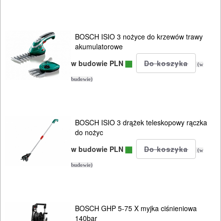
PNEUMATYCZNE
AKCESORIA
BOSCH ISIO 3 nożyce do krzewów trawy
KOMPRESORY
akumulatorowe
NARZĘDZIA
w budowie PLN
(w
SPAWALNICTWO
budowie)
URZĄDZENIA
ROZRUCHOWE
BOSCH ISIO 3 drążek teleskopowy rączka
PROSTOWNIKI
do nożyc
I
w budowie PLN
(w
OSPRZĘT
budowie)
AGREGATY
PRĄDOWE
BOSCH GHP 5-75 X myjka ciśnieniowa
140bar