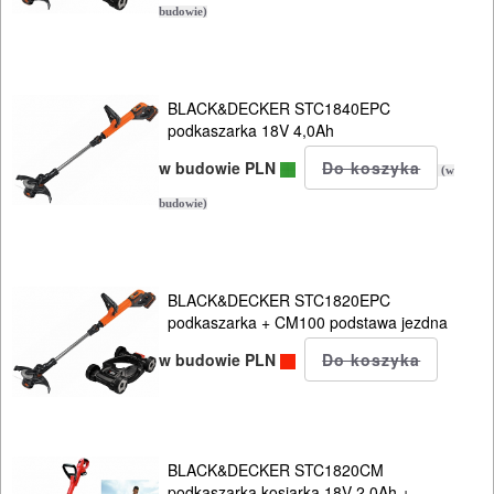
budowie)
BLACK&DECKER STC1840EPC
podkaszarka 18V 4,0Ah
w budowie PLN
(w
budowie)
BLACK&DECKER STC1820EPC
podkaszarka + CM100 podstawa jezdna
w budowie PLN
BLACK&DECKER STC1820CM
podkaszarka kosiarka 18V 2,0Ah +