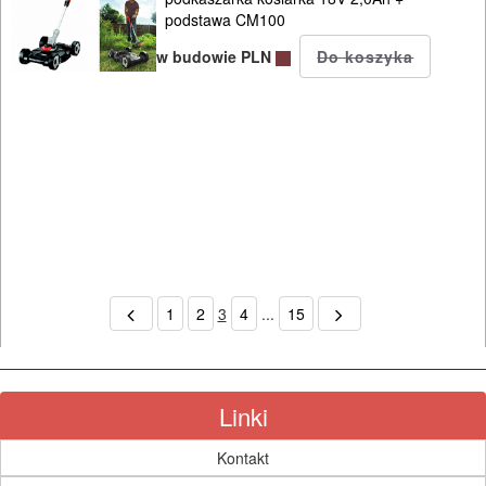
podstawa CM100
w budowie PLN
1
2
3
4
...
15
Linki
Kontakt