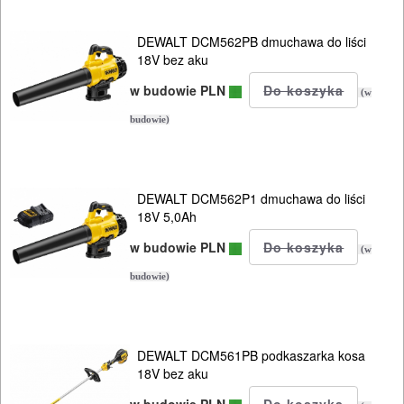
SIECIOWE
DEWALT DCM562PB dmuchawa do liści
ELEKTRONARZĘDZIA
18V bez aku
AKUMULATOROWE
w budowie PLN
(w
OSPRZĘT
budowie)
I
AKCESORIA
DEWALT DCM562P1 dmuchawa do liści
DO
18V 5,0Ah
ELEKTRONARZĘDZI
w budowie PLN
(w
MAGAZYNOWANIE
budowie)
I
TRANSPORTOWANIE
DEWALT DCM561PB podkaszarka kosa
POMIAROWE
18V bez aku
NARZĘDZIA