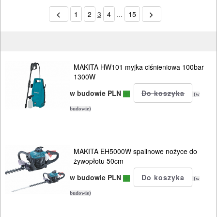
1
2
3
4
...
15
MAKITA HW101 myjka ciśnieniowa 100bar
1300W
w budowie PLN
(w
budowie)
MAKITA EH5000W spalinowe nożyce do
żywopłotu 50cm
w budowie PLN
(w
budowie)