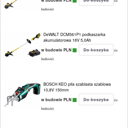
w budowie PLN
(w
BUDOWLANE
budowie)
I
ELEKTRY..
DeWALT DCM561P1 podkaszarka
GLAZURNICZE
akumulatorowa 18V 5,0Ah
AKCESORIA
w budowie PLN
(w
MASZYNKI
budowie)
URZĄDZENIA
BUDOWLANE
BOSCH KEO piła szablasta szablowa
MASZYNY
10,8V 150mm
NARZĘDZIA
w budowie PLN
(w
BRUKARSKIE
budowie)
OBRÓBKA