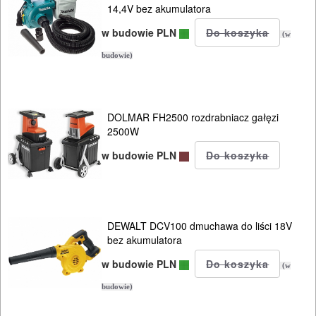
14,4V bez akumulatora
w budowie PLN
(w
budowie)
DOLMAR FH2500 rozdrabniacz gałęzi
2500W
w budowie PLN
DEWALT DCV100 dmuchawa do liści 18V
bez akumulatora
w budowie PLN
(w
budowie)
ELEKTRONARZĘDZIA