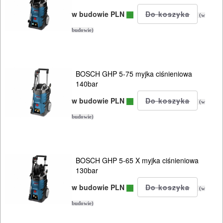
ODZIEŻ
w budowie PLN
ROBOCZA
(w
I
budowie)
BHP
SPRZĘT
BOSCH GHP 5-75 myjka ciśnieniowa
140bar
AGD
w budowie PLN
(w
OGRODNICZE
budowie)
NARZĘDZIA
PILARKI-
KOSIARKI-
BOSCH GHP 5-65 X myjka ciśnieniowa
130bar
KOSY
MYJKI
w budowie PLN
(w
CIŚNIENIOWE
budowie)