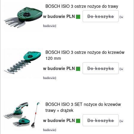
DREWNA
BOSCH ISIO 3 ostrze nożyce do trawy
OBRÓBKA
w budowie PLN
(w
METALU
budowie)
WARSZTATOWE
I
BOSCH ISIO 3 ostrze nożyce do krzewów
RĘCZNE
120 mm
NARZĘDZIA
w budowie PLN
(w
I
budowie)
OSPRZĘT
HYDRAULICZNE
BOSCH ISIO 3 SET nożyce do krzewów
NARZĘDZIA
trawy + drążek
INSTALACYJNE,
w budowie PLN
(w
PALNIKI
budowie)