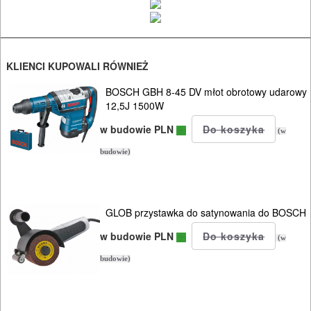
I
OSPRZĘT
AGREGATY
KLIENCI KUPOWALI RÓWNIEŻ
PRĄDOWE
BOSCH GBH 8-45 DV młot obrotowy udarowy
12,5J 1500W
ODZIEŻ
w budowie PLN
(w
ROBOCZA
budowie)
I
BHP
GLOB przystawka do satynowania do BOSCH
SPRZĘT
w budowie PLN
AGD
(w
budowie)
OGRODNICZE
NARZĘDZIA