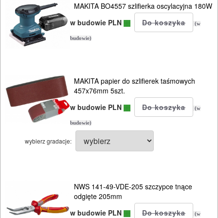
PILARKI-
MAKITA BO4557 szlifierka oscylacyjna 180W
KOSIARKI-
w budowie PLN
(w
KOSY
budowie)
MYJKI
CIŚNIENIOWE
MAKITA papier do szlifierek taśmowych
Elektryczne
457x76mm 5szt.
w budowie PLN
Spalinowe
(w
budowie)
Akumulatorowe
wybierz gradacje:
Ręczne
Wyposażenie
NWS 141-49-VDE-205 szczypce tnące
odgięte 205mm
w budowie PLN
(w