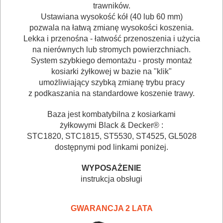
trawników.
MASZYNY
Ustawiana wysokość kół (40 lub 60 mm)
NARZĘDZIA
pozwala na łatwą zmianę wysokości koszenia.
Lekka i przenośna - łatwość przenoszenia i użycia
BRUKARSKIE
na nierównych lub stromych powierzchniach.
System szybkiego demontażu - prosty montaż
OBRÓBKA
kosiarki żyłkowej w bazie na "klik"
DREWNA
umożliwiający szybką zmianę trybu pracy
z podkaszania na standardowe koszenie trawy.
OBRÓBKA
Baza jest kombatybilna z kosiarkami
METALU
żyłkowymi Black & Decker® :
STC1820, STC1815, ST5530, ST4525, GL5028
WARSZTATOWE
dostępnymi pod linkami poniżej.
I
WYPOSAŻENIE
RĘCZNE
instrukcja obsługi
NARZĘDZIA
I
GWARANCJA 2 LATA