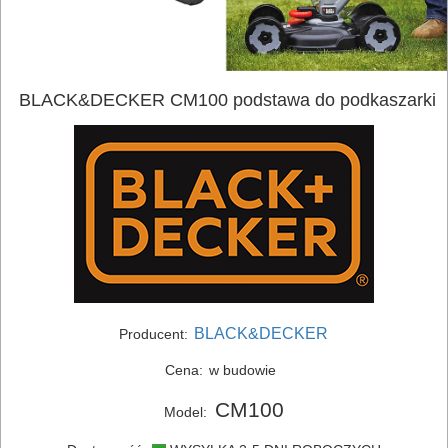
BLACK&DECKER CM100 podstawa do podkaszarki
ELEKTRONARZĘDZIA
SIECIOWE
ELEKTRONARZĘDZIA
AKUMULATOROWE
OSPRZĘT
I
BLACK&DECKER
Producent:
AKCESORIA
Cena:
w budowie
DO
CM100
Model:
ELEKTRONARZĘDZI