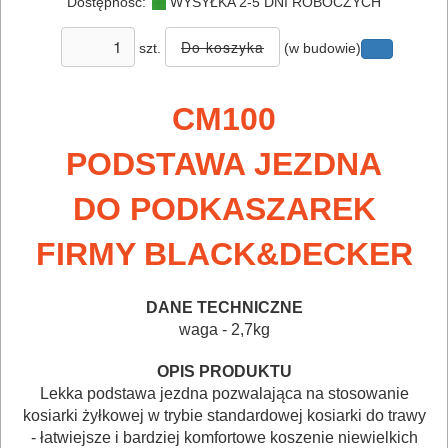
Dostępność:
WYSYŁKA 2-5 DNI ROBOCZYCH
MAGAZYNOWANIE
szt.
(w budowie)
I
TRANSPORTOWANIE
CM100
POMIAROWE
PODSTAWA JEZDNA
NARZĘDZIA
BUDOWLANE
DO PODKASZAREK
I
FIRMY BLACK&DECKER
ELEKTRY..
GLAZURNICZE
DANE TECHNICZNE
waga - 2,7kg
AKCESORIA
MASZYNKI
OPIS PRODUKTU
URZĄDZENIA
Lekka podstawa jezdna pozwalająca na stosowanie
kosiarki żyłkowej w trybie standardowej kosiarki do trawy
- łatwiejsze i bardziej komfortowe koszenie niewielkich
BUDOWLANE