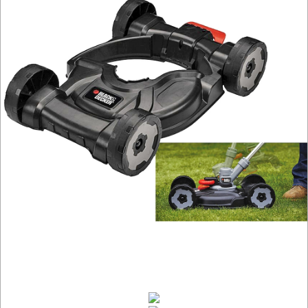
OSPRZĘT
HYDRAULICZNE
NARZĘDZIA
INSTALACYJNE,
PALNIKI
PNEUMATYCZNE
AKCESORIA
KOMPRESORY
NARZĘDZIA
SPAWALNICTWO
URZĄDZENIA
ROZRUCHOWE
PROSTOWNIKI