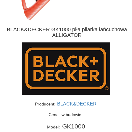
BLACK&DECKER GK1000 piła pilarka łańcuchowa
ALLIGATOR
BLACK&DECKER
Producent:
Cena:
w budowie
ELEKTRONARZĘDZIA
GK1000
Model: