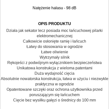
DREWNA
Natężenie hałasu - 98 dB
OBRÓBKA
METALU
OPIS PRODUKTU
WARSZTATOWE
Działa jak sekator lecz posiada moc łańcuchowej pilarki
elektromechanicznej
I
Całkowicie osłonięte ramię i łańcuch
RĘCZNE
Łatwy do stosowania w ogrodzie
Łatwe oliwienie
NARZĘDZIA
Wytrzymały silnik
I
Rękojeści z podwójnym wyłącznikiem bezpieczeństwa
OSPRZĘT
Unikatowa konstrukcja z wieloma patentami
Duża wydajność cięcia
Absolutnie nowatorska konstrukcja, łatwa w użyciu i niezwykle
HYDRAULICZNE
praktyczna w ogrodzie
NARZĘDZIA
Opatentowane szczęki oraz ochrona użytkownika przed
INSTALACYJNE,
poruszającym się łańcuchem
Cięcie bez wysiłku gałęzi o średnicy do 100 mm
PALNIKI