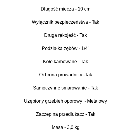
NARZĘDZIA
BUDOWLANE
Długość miecza - 10 cm
I
Wyłącznik bezpieczeństwa
- Tak
ELEKTRY..
Druga rękojeść - Tak
GLAZURNICZE
Podziałka zębów - 1/4"
AKCESORIA
MASZYNKI
Koło karbowane - Tak
URZĄDZENIA
Ochrona prowadnicy -Tak
BUDOWLANE
Samoczynne smarowanie -
Tak
MASZYNY
NARZĘDZIA
Uzębiony grzebień oporowy
- Metalowy
BRUKARSKIE
Zaczep na przedłużacz - Tak
OBRÓBKA
Masa - 3,0 kg