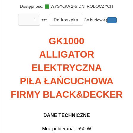
SIECIOWE
Dostępność:
WYSYŁKA 2-5 DNI ROBOCZYCH
ELEKTRONARZĘDZIA
szt.
(w budowie)
AKUMULATOROWE
GK1000
OSPRZĘT
I
ALLIGATOR
AKCESORIA
ELEKTRYCZNA
DO
ELEKTRONARZĘDZI
PIŁA ŁAŃCUCHOWA
MAGAZYNOWANIE
FIRMY BLACK&DECKER
I
TRANSPORTOWANIE
DANE TECHNICZNE
POMIAROWE
Moc pobierana - 550 W