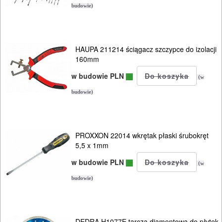
budowie)
HAUPA 211214 ściągacz szczypce do izolacji
160mm
w budowie PLN
(w
budowie)
PROXXON 22014 wkrętak płaski śrubokręt
5,5 x 1mm
w budowie PLN
(w
budowie)
DEDRA H1077E tarcza diamentowa do płytek