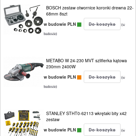
Elektryczne
BOSCH zestaw otwornice koronki drewna 22-
68mm 8szt
Spalinowe
w budowie PLN
(w
Akumulatorowe
budowie)
Ręczne
Wyposażenie
METABO W 24-230 MVT szlifierka kątowa
230mm 2400W
w budowie PLN
(w
budowie)
STANLEY STHT0-62113 wkrętaki bity x42
zestaw
w budowie PLN
(w