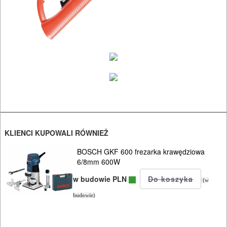
ODZIEŻ
ROBOCZA
I
BHP
SPRZĘT
AGD
OGRODNICZE
NARZĘDZIA
KLIENCI KUPOWALI RÓWNIEŻ
PILARKI-
BOSCH GKF 600 frezarka krawędziowa
KOSIARKI-
6/8mm 600W
KOSY
w budowie PLN
(w
MYJKI
budowie)
CIŚNIENIOWE