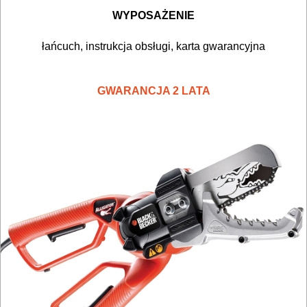
PNEUMATYCZNE
WYPOSAŻENIE
AKCESORIA
łańcuch,
instrukcja obsługi, karta gwarancyjna
KOMPRESORY
NARZĘDZIA
GWARANCJA 2 LATA
SPAWALNICTWO
URZĄDZENIA
ROZRUCHOWE
PROSTOWNIKI
I
OSPRZĘT
AGREGATY
PRĄDOWE