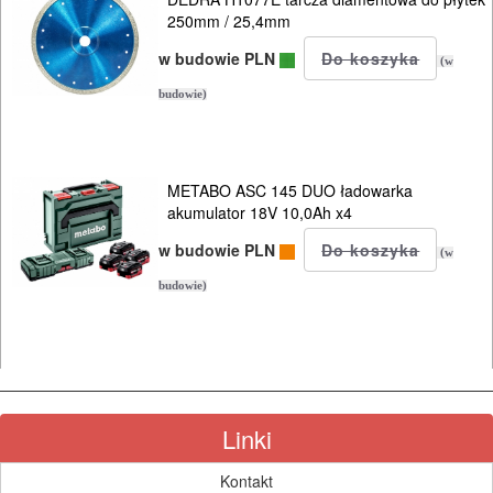
250mm / 25,4mm
w budowie PLN
(w
budowie)
METABO ASC 145 DUO ładowarka
akumulator 18V 10,0Ah x4
w budowie PLN
(w
budowie)
Linki
Kontakt