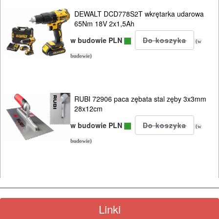
DEWALT DCD778S2T wkrętarka udarowa
65Nm 18V 2x1,5Ah
w budowie PLN
(w
budowie)
RUBI 72906 paca zębata stal zęby 3x3mm
28x12cm
w budowie PLN
(w
budowie)
Linki