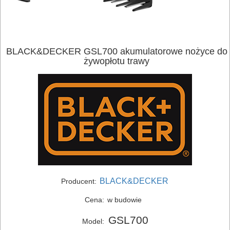
BLACK&DECKER GSL700 akumulatorowe nożyce do
żywopłotu trawy
ELEKTRONARZĘDZIA
SIECIOWE
ELEKTRONARZĘDZIA
AKUMULATOROWE
BLACK&DECKER
Producent:
OSPRZĘT
Cena:
w budowie
I
GSL700
AKCESORIA
Model: