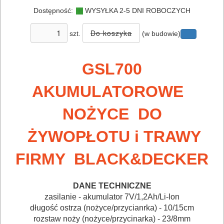
DO
Dostępność:
WYSYŁKA 2-5 DNI ROBOCZYCH
ELEKTRONARZĘDZI
szt.
(w budowie)
MAGAZYNOWANIE
I
GSL700
TRANSPORTOWANIE
AKUMULATOROWE
POMIAROWE
NOŻYCE DO
NARZĘDZIA
BUDOWLANE
ŻYWOPŁOTU i TRAWY
I
FIRMY BLACK&DECKER
ELEKTRY..
GLAZURNICZE
DANE TECHNICZNE
zasilanie - akumulator 7V/1,2Ah/Li-Ion
AKCESORIA
długość ostrza (nożyce/przycianrka) - 10/15cm
MASZYNKI
rozstaw noży (nożyce/przycinarka) - 23/8mm