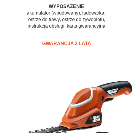
NARZĘDZIA
WYPOSAŻENIE
I
akumulator (wbudowany), ładowarka,
OSPRZĘT
ostrze do trawy, ostrze do żywopłotu,
instrukcja obsługi, karta gwarancyjna
HYDRAULICZNE
NARZĘDZIA
GWARANCJA 2 LATA
INSTALACYJNE,
PALNIKI
PNEUMATYCZNE
AKCESORIA
KOMPRESORY
NARZĘDZIA
SPAWALNICTWO
URZĄDZENIA