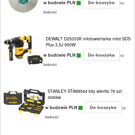
OGRODNICZE
w budowie PLN
(w
NARZĘDZIA
budowie)
PILARKI-
KOSIARKI-
DEWALT D25333K młotowiertarka młot SDS
KOSY
Plus 3,5J 950W
MYJKI
w budowie PLN
(w
CIŚNIENIOWE
budowie)
Elektryczne
Spalinowe
STANLEY STA88544 bity wiertła 76 szt
zestaw
Akumulatorowe
w budowie PLN
(w
Ręczne
budowie)
Wyposażenie