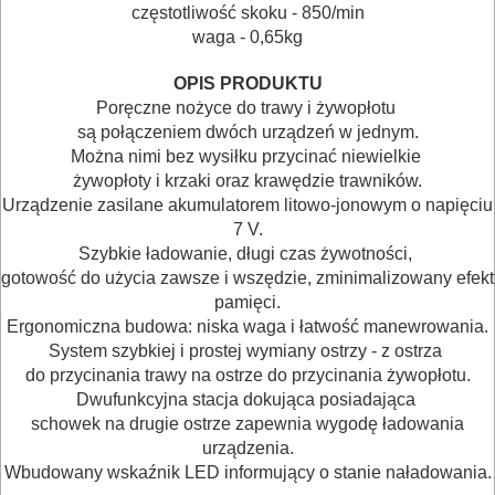
częstotliwość skoku - 850/min
URZĄDZENIA
waga - 0,65kg
BUDOWLANE
OPIS PRODUKTU
MASZYNY
Poręczne nożyce do trawy i żywopłotu
są połączeniem dwóch urządzeń w jednym.
NARZĘDZIA
Można nimi bez wysiłku przycinać niewielkie
BRUKARSKIE
żywopłoty i krzaki oraz krawędzie trawników.
Urządzenie zasilane akumulatorem litowo-jonowym o napięciu
OBRÓBKA
7 V.
Szybkie ładowanie, długi czas żywotności,
DREWNA
gotowość do użycia zawsze i wszędzie, zminimalizowany efekt
pamięci.
OBRÓBKA
Ergonomiczna budowa: niska waga i łatwość manewrowania.
METALU
System szybkiej i prostej wymiany ostrzy - z ostrza
do przycinania trawy na ostrze do przycinania żywopłotu.
WARSZTATOWE
Dwufunkcyjna stacja dokująca posiadająca
schowek na drugie ostrze zapewnia wygodę ładowania
I
urządzenia.
RĘCZNE
Wbudowany wskaźnik LED informujący o stanie naładowania.