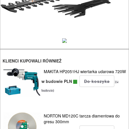
ROZRUCHOWE
PROSTOWNIKI
I
OSPRZĘT
AGREGATY
PRĄDOWE
KLIENCI KUPOWALI RÓWNIEŻ
ODZIEŻ
MAKITA HP2051HJ wiertarka udarowa 720W
ROBOCZA
w budowie PLN
(w
I
budowie)
BHP
SPRZĘT
NORTON MD120C tarcza diamentowa do
AGD
gresu 300mm