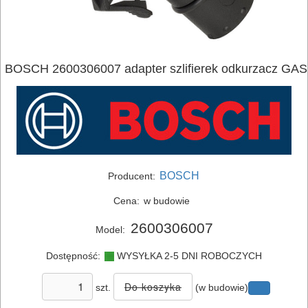
BOSCH 2600306007 adapter szlifierek odkurzacz GAS
ELEKTRONARZĘDZIA
SIECIOWE
ELEKTRONARZĘDZIA
AKUMULATOROWE
BOSCH
Producent:
OSPRZĘT
Cena:
w budowie
I
2600306007
Model:
AKCESORIA
DO
Dostępność:
WYSYŁKA 2-5 DNI ROBOCZYCH
ELEKTRONARZĘDZI
szt.
(w budowie)