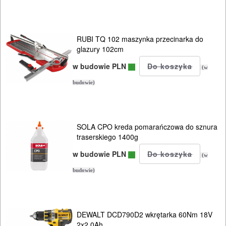
Do
pił
ALLIGATOR
RUBI TQ 102 maszynka przecinarka do
glazury 102cm
Do
w budowie PLN
(w
pił
budowie)
i
ukośnic
SOLA CPO kreda pomarańczowa do sznura
Do
traserskiego 1400g
pił
w budowie PLN
(w
szablowych
budowie)
Do
pistoletów
DEWALT DCD790D2 wkrętarka 60Nm 18V
do
2x2,0Ah