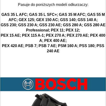
Pasuje do poniższych modeli odkurzaczy:
Do
kluczy
GAS 35 L AFC; GAS 35 L SFC+; GAS 35 M AFC; GAS 55 M
udarowych
AFC; GEX 125; GEX 150 AC; GSS 140; GSS 140 A;
GSS 230; GSS 230 A; GSS 230 AE; GSS 280 A; GSS 280 AE
Professional; PEX 11; PEX 12;
Do
PEX 15 AE; PEX 115 A-1; PEX 270 A; PEX 270 AE; PEX 400
lamelownic
A; PEX 400 AE;
PEX 420 AE; PSB 7; PSB 7 AE; PSM 160 A; PSS 180; PSS
Do
240 AE
mieszadeł
Do
młotowiertarek
Do
młotów
udarowych