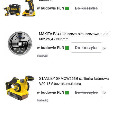
silikonu
w budowie PLN
Do
polerek
MAKITA B34132 tarcza piła tarczowa metal
Do
60z 25,4 / 305mm
PROXXON
w budowie PLN
(w
Do
budowie)
satyniarek
Do
STANLEY SFMCW223B szlifierka taśmowa
V20 18V bez akumulatora
strugów
w budowie PLN
i
(w
hebli
budowie)
Do