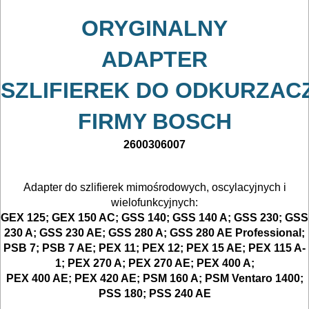
Zestawy
ORYGINALNY
osprzętowe
ADAPTER
DO
BETONU
SZLIFIEREK
DO
ODKURZAC
DO
FIRMY BOSCH
DREWNA
2600306007
DO
METALU
Adapter do szlifierek mimośrodowych, oscylacyjnych i
wielofunkcyjnych:
Do
GEX 125; GEX 150 AC; GSS 140; GSS 140 A; GSS 230; GSS
230 A; GSS 230 AE; GSS 280 A; GSS 280 AE Professional;
frezarek
PSB 7; PSB 7 AE; PEX 11; PEX 12; PEX 15 AE; PEX 115 A-
1; PEX 270 A; PEX 270 AE; PEX 400 A;
Do
PEX 400 AE; PEX 420 AE; PSM 160 A; PSM Ventaro 1400;
gwoździarek
PSS 180; PSS 240 AE