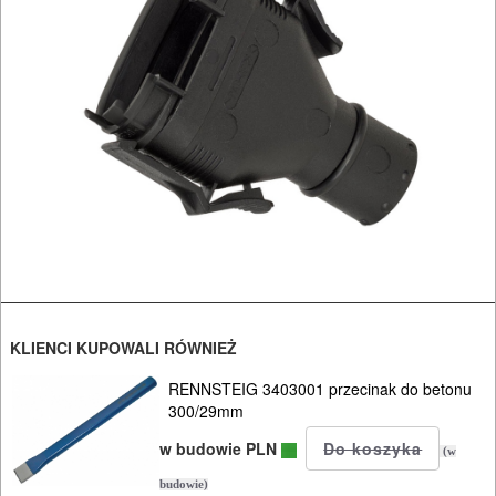
Do
nożyc
do
blach
Do
odkurzaczy
Do
opalarek
KLIENCI KUPOWALI RÓWNIEŻ
Do
RENNSTEIG 3403001 przecinak do betonu
pilarek
300/29mm
i
w budowie PLN
(w
zagłębiar..
budowie)