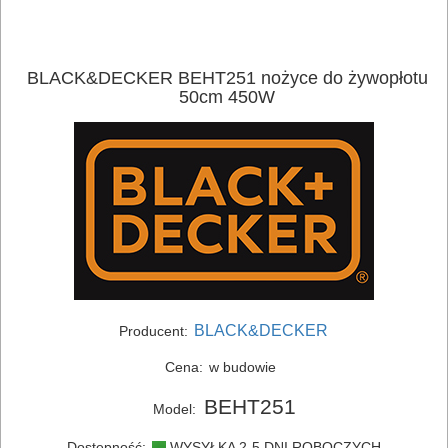
BLACK&DECKER BEHT251 nożyce do żywopłotu
50cm 450W
ELEKTRONARZĘDZIA
SIECIOWE
ELEKTRONARZĘDZIA
BLACK&DECKER
Producent:
AKUMULATOROWE
Cena:
w budowie
OSPRZĘT
BEHT251
Model:
I
Dostępność:
WYSYŁKA 2-5 DNI ROBOCZYCH