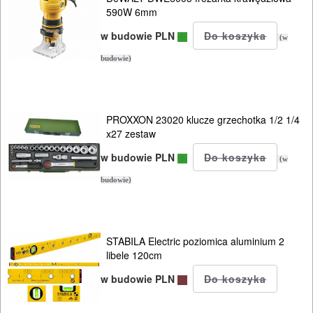
590W 6mm
w budowie PLN
(w
budowie)
PROXXON 23020 klucze grzechotka 1/2 1/4
x27 zestaw
w budowie PLN
(w
budowie)
STABILA Electric poziomica aluminium 2
libele 120cm
w budowie PLN