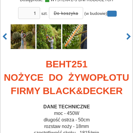
AKCESORIA
DO
szt.
(w budowie)
ELEKTRONARZĘDZI
MAGAZYNOWANIE
I
TRANSPORTOWANIE
BEHT251
POMIAROWE
NOŻYCE DO ŻYWOPŁOTU
NARZĘDZIA
BUDOWLANE
FIRMY BLACK&DECKER
I
ELEKTRY..
DANE TECHNICZNE
moc - 450W
GLAZURNICZE
długość ostrza - 50cm
rozstaw noży - 18mm
AKCESORIA
częstotliwość skoku - 1815/min