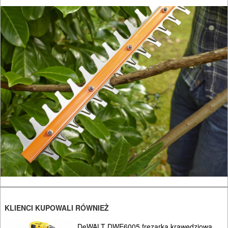
OGRODNICZE
NARZĘDZIA
PILARKI-
KOSIARKI-
KOSY
MYJKI
CIŚNIENIOWE
KLIENCI KUPOWALI RÓWNIEŻ
DeWALT DWE6005 frezarka krawędziowa