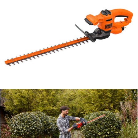
RĘCZNE
NARZĘDZIA
I
OSPRZĘT
HYDRAULICZNE
NARZĘDZIA
INSTALACYJNE,
PALNIKI
PNEUMATYCZNE
AKCESORIA
KOMPRESORY
NARZĘDZIA
SPAWALNICTWO