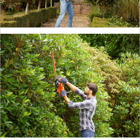
URZĄDZENIA
ROZRUCHOWE
PROSTOWNIKI
I
OSPRZĘT
AGREGATY
PRĄDOWE
ODZIEŻ
ROBOCZA
I
BHP
SPRZĘT
AGD