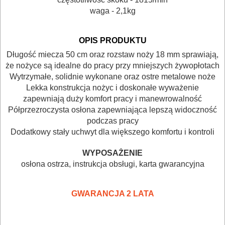
MASZYNKI
waga - 2,1kg
URZĄDZENIA
OPIS PRODUKTU
BUDOWLANE
Długość miecza 50 cm oraz rozstaw noży 18 mm sprawiają,
MASZYNY
że nożyce są idealne do pracy przy mniejszych żywopłotach
NARZĘDZIA
Wytrzymałe, solidnie wykonane oraz ostre metalowe noże
Lekka konstrukcja nożyc i doskonałe wyważenie
BRUKARSKIE
zapewniają duży komfort pracy i manewrowalność
Półprzezroczysta osłona zapewniająca lepszą widoczność
OBRÓBKA
podczas pracy
DREWNA
Dodatkowy stały uchwyt dla większego komfortu i kontroli
WYPOSAŻENIE
OBRÓBKA
osłona ostrza, instrukcja obsługi, karta gwarancyjna
METALU
GWARANCJA 2 LATA
WARSZTATOWE
I