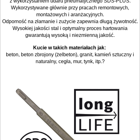
z wykorzystaniem udaru pneumatycznego SDS-PLUS.
Wykorzystywane głównie przy pracach remontowych,
Wiertła
montażowych i aranżacyjnych.
walcowe
Odporność na złamanie i zużycie zapewnia długą żywotność.
Wysokiej jakości stal i optymalny proces hartowania
Tarcze
gwarantują wysoką i niezmienną jakość.
diamentowe
Kucie w takich materiałach jak:
beton, beton zbrojony (żelbeton), granit, kamień sztuczny i
Tarcze
naturalny, cegła, mur, tynk, itp.?
szlifierskie
Tarcze
polerskie
Korony
do
wiertnic