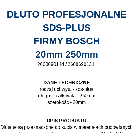
Zestawy
DŁUTO PROFESJONALNE
osprzętowe
SDS-PLUS
DO
FIRMY BOSCH
BETONU
20mm 250mm
System
sds-
2608690144 / 2608690131
plus
DANE TECHNICZNE
System
rodzaj uchwytu - sds-plus
sds-
długość całkowita - 250mm
szerokość - 20mm
max
Młoty
OPIS PRODUKTU
Dłuta te są przeznaczone do kucia w materiałach budowlanych
wyburzeniowe