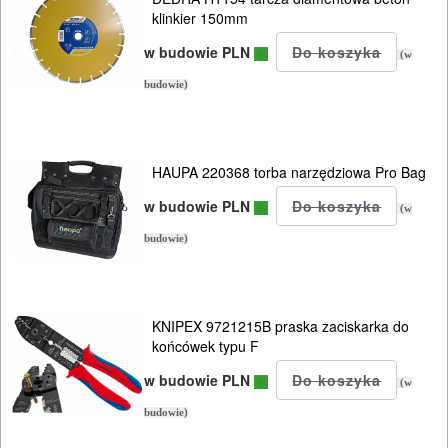
klinkier 150mm
kluczy
w budowie PLN
udarowych
(w
budowie)
Do
lamelownic
HAUPA 220368 torba narzędziowa Pro Bag
Do
w budowie PLN
mieszadeł
(w
budowie)
Do
młotowiertarek
KNIPEX 9721215B praska zaciskarka do
Do
końcówek typu F
młotów
w budowie PLN
(w
udarowych
budowie)