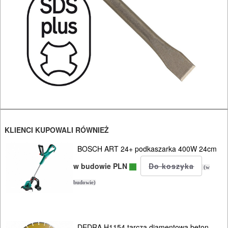
Korony
uniwersalne
Brzeszczoty
DO
DREWNA
DO
METALU
KLIENCI KUPOWALI RÓWNIEŻ
Do
BOSCH ART 24+ podkaszarka 400W 24cm
frezarek
w budowie PLN
(w
Do
budowie)
gwoździarek
Do
DEDRA H1154 tarcza diamentowa beton