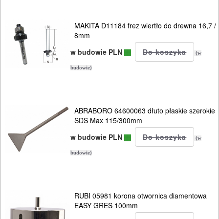
Do
nożyc
MAKITA D11184 frez wiertło do drewna 16,7 /
do
8mm
blach
w budowie PLN
(w
Do
budowie)
odkurzaczy
Do
ABRABORO 64600063 dłuto płaskie szerokie
opalarek
SDS Max 115/300mm
w budowie PLN
(w
Do
budowie)
pilarek
i
zagłębiar..
RUBI 05981 korona otwornica diamentowa
EASY GRES 100mm
Do