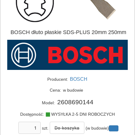
BOSCH dłuto płaskie SDS-PLUS 20mm 250mm
ELEKTRONARZĘDZIA
SIECIOWE
ELEKTRONARZĘDZIA
AKUMULATOROWE
BOSCH
Producent:
Cena:
w budowie
OSPRZĘT
I
2608690144
Model:
AKCESORIA
Dostępność:
WYSYŁKA 2-5 DNI ROBOCZYCH
DO
ELEKTRONARZĘDZI
szt.
(w budowie)