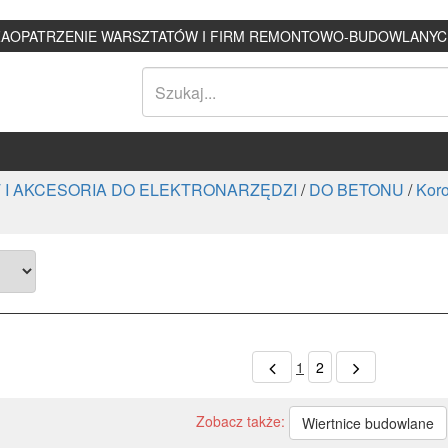
ZAOPATRZENIE WARSZTATÓW I FIRM REMONTOWO-BUDOWLANYC
 I AKCESORIA DO ELEKTRONARZĘDZI
/
DO BETONU
/
Kor
1
2
Zobacz także:
Wiertnice budowlane