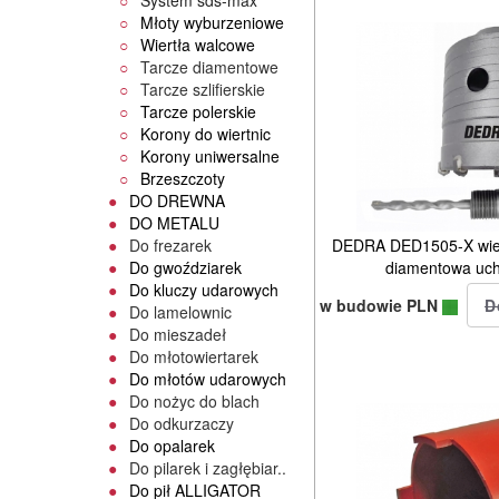
System sds-max
Młoty wyburzeniowe
Wiertła walcowe
Tarcze diamentowe
Tarcze szlifierskie
Tarcze polerskie
Korony do wiertnic
Korony uniwersalne
Brzeszczoty
DO DREWNA
DO METALU
DEDRA DED1505-X wier
Do frezarek
diamentowa uc
Do gwoździarek
Do kluczy udarowych
w budowie PLN
Do lamelownic
Do mieszadeł
Do młotowiertarek
Do młotów udarowych
Do nożyc do blach
Do odkurzaczy
Do opalarek
Do pilarek i zagłębiar..
Do pił ALLIGATOR