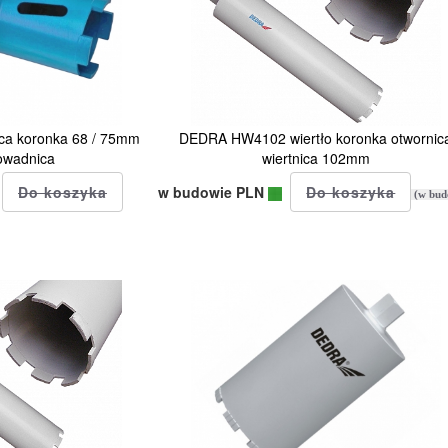
ca koronka 68 / 75mm
DEDRA HW4102 wiertło koronka otwornic
owadnica
wiertnica 102mm
w budowie PLN
(w bud