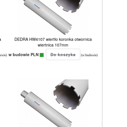
a
DEDRA HW4107 wiertło koronka otwornica
wiertnica 107mm
w budowie PLN
owie)
(w budowie)