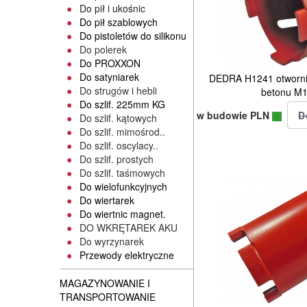
Do pił i ukośnic
Do pił szablowych
Do pistoletów do silikonu
Do polerek
Do PROXXON
Do satyniarek
DEDRA H1241 otwornic
Do strugów i hebli
betonu M
Do szlif. 225mm KG
w budowie PLN
Do szlif. kątowych
Do szlif. mimośrod..
Do szlif. oscylacy..
Do szlif. prostych
Do szlif. taśmowych
Do wielofunkcyjnych
Do wiertarek
Do wiertnic magnet.
DO WKRĘTAREK AKU
Do wyrzynarek
Przewody elektryczne
MAGAZYNOWANIE I
TRANSPORTOWANIE