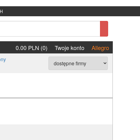
H
0.00 PLN (0)
Twoje konto
Allegro
ony