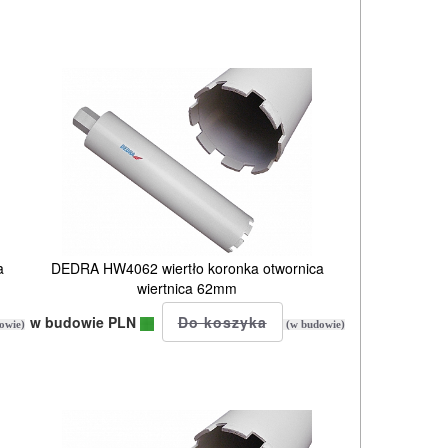
a
DEDRA HW4062 wiertło koronka otwornica
wiertnica 62mm
w budowie PLN
owie)
(w budowie)