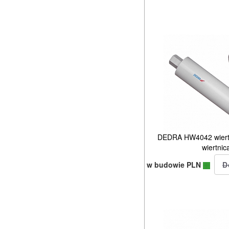
DEDRA HW4042 wiertł
wiertni
w budowie PLN