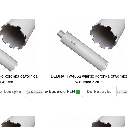
o koronka otwornica
DEDRA HW4052 wiertło koronka otwornic
ca 42mm
wiertnica 52mm
w budowie PLN
(w budowie)
(w bud