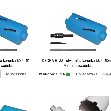
a koronka 82 / 150mm
DEDRA H1221 otwornica koronka 68 / 15
owadnica
M14 + prowadnica
w budowie PLN
(w bud