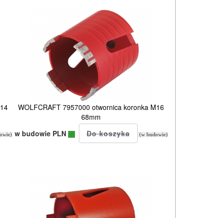
M14
WOLFCRAFT 7957000 otwornica koronka M16
68mm
w budowie PLN
owie)
(w budowie)