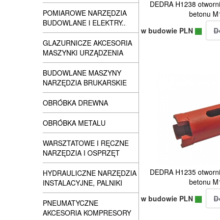
DEDRA H1238 otwornic
POMIAROWE NARZĘDZIA
betonu 
BUDOWLANE I ELEKTRY..
w budowie PLN
GLAZURNICZE AKCESORIA
MASZYNKI URZĄDZENIA
BUDOWLANE MASZYNY
NARZĘDZIA BRUKARSKIE
OBRÓBKA DREWNA
OBRÓBKA METALU
WARSZTATOWE I RĘCZNE
NARZĘDZIA I OSPRZĘT
DEDRA H1235 otwornic
HYDRAULICZNE NARZĘDZIA
betonu 
INSTALACYJNE, PALNIKI
w budowie PLN
PNEUMATYCZNE
AKCESORIA KOMPRESORY