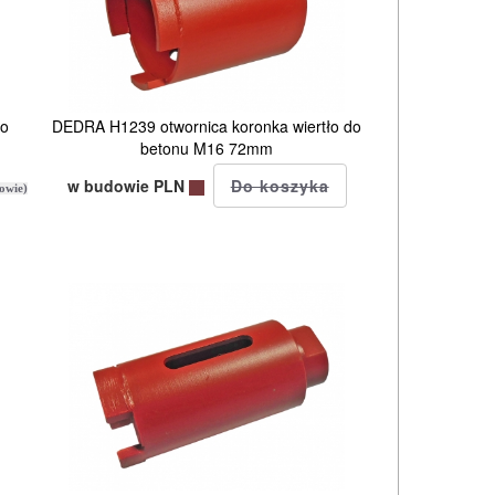
do
DEDRA H1239 otwornica koronka wiertło do
betonu M16 72mm
w budowie PLN
owie)