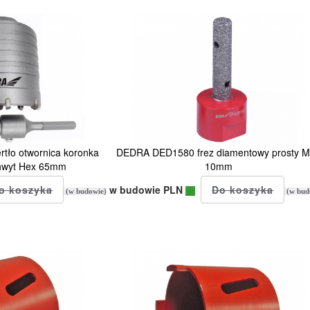
tło otwornica koronka
DEDRA DED1580 frez diamentowy prosty 
hwyt Hex 65mm
10mm
w budowie PLN
(w budowie)
(w bud