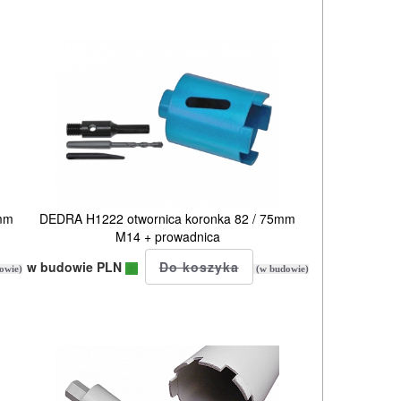
0mm
DEDRA H1222 otwornica koronka 82 / 75mm
M14 + prowadnica
w budowie PLN
owie)
(w budowie)