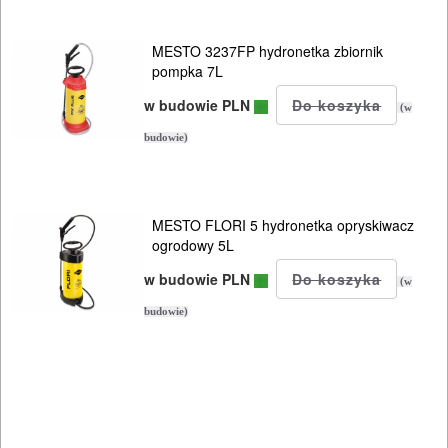
Przecinarki
ręczne
MESTO 3237FP hydronetka zbiornik
pompka 7L
Przecinarki
w budowie PLN
elektryczne
(w
budowie)
Tarcza
polerskie
MESTO FLORI 5 hydronetka opryskiwacz
Tarcze
ogrodowy 5L
diamentowe
w budowie PLN
(w
Koronki
budowie)
glazurnicze
Akcesoria
Osprzęt