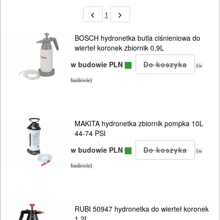
1
BOSCH hydronetka butla ciśnieniowa do
wierteł koronek zbiornik 0,9L
w budowie PLN
(w
ELEKTRONARZĘDZIA
budowie)
SIECIOWE
ELEKTRONARZĘDZIA
MAKITA hydronetka zbiornik pompka 10L
AKUMULATOROWE
44-74 PSI
OSPRZĘT
w budowie PLN
(w
I
budowie)
AKCESORIA
DO
RUBI 50947 hydronetka do wierteł koronek
ELEKTRONARZĘDZI
1,2L