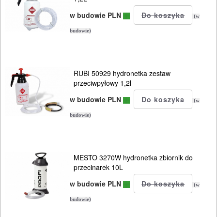
MAGAZYNOWANIE
w budowie PLN
(w
I
budowie)
TRANSPORTOWANIE
POMIAROWE
RUBI 50929 hydronetka zestaw
NARZĘDZIA
przeciwpyłowy 1,2l
BUDOWLANE
w budowie PLN
(w
I
budowie)
ELEKTRY..
GLAZURNICZE
MESTO 3270W hydronetka zbiornik do
AKCESORIA
przecinarek 10L
MASZYNKI
w budowie PLN
(w
URZĄDZENIA
budowie)