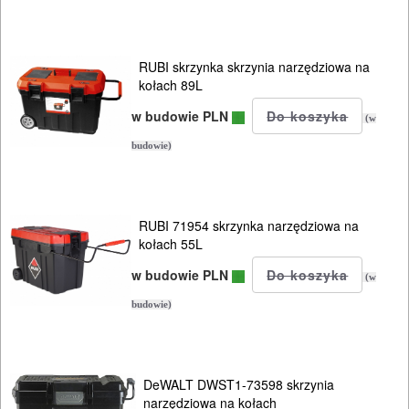
METALU
WARSZTATOWE
RUBI skrzynka skrzynia narzędziowa na
I
kołach 89L
RĘCZNE
w budowie PLN
(w
NARZĘDZIA
budowie)
I
OSPRZĘT
RUBI 71954 skrzynka narzędziowa na
HYDRAULICZNE
kołach 55L
NARZĘDZIA
w budowie PLN
(w
INSTALACYJNE,
budowie)
PALNIKI
PNEUMATYCZNE
DeWALT DWST1-73598 skrzynia
AKCESORIA
narzędziowa na kołach