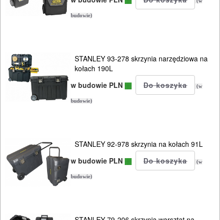
(w
budowie)
Kamizelki
narzędziowe
Wiadra
STANLEY 93-278 skrzynia narzędziowa na
kołach 190L
Kuwety
w budowie PLN
Kosze
(w
budowie)
Wózki
jezdne
STANLEY 92-978 skrzynia na kołach 91L
inne
w budowie PLN
(w
POMIAROWE
budowie)
NARZĘDZIA
BUDOWLANE
I
STANLEY 79-206 skrzynia warsztat na