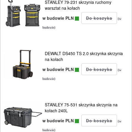
I
STANLEY 79-231 skrzynia ruchomy
warsztat na kołach
BHP
w budowie PLN
(w
SPRZĘT
budowie)
AGD
OGRODNICZE
DEWALT DS450 TS 2.0 skrzynka skrzynia
NARZĘDZIA
na kołach
PILARKI-
w budowie PLN
(w
KOSIARKI-
budowie)
KOSY
MYJKI
CIŚNIENIOWE
STANLEY 75-531 skrzynka skrzynia na
kołach 240L
w budowie PLN
(w
budowie)