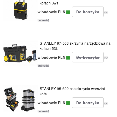
kołach 3w1
ELEKTRONARZĘDZIA
w budowie PLN
(w
SIECIOWE
budowie)
ELEKTRONARZĘDZIA
AKUMULATOROWE
STANLEY 97-503 skrzynia narzędziowa na
kołach 53L
OSPRZĘT
w budowie PLN
(w
I
budowie)
AKCESORIA
DO
ELEKTRONARZĘDZI
STANLEY 95-622 akc skrzynia warsztat
koła
MAGAZYNOWANIE
w budowie PLN
(w
I
budowie)
TRANSPORTOWANIE