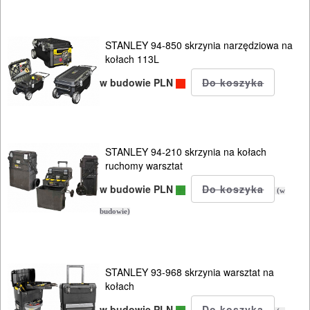
Skrzynki
narzędziowe
STANLEY 94-850 skrzynia narzędziowa na
kołach 113L
ręczne
w budowie PLN
jezdne
organizery
STANLEY 94-210 skrzynia na kołach
ruchomy warsztat
Skrzynki
w budowie PLN
(w
systemowe
budowie)
Torby
Plecaki
STANLEY 93-968 skrzynia warsztat na
Pasy
kołach
Kabury
w budowie PLN