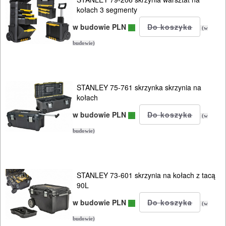
kołach 3 segmenty
ELEKTRY..
w budowie PLN
(w
GLAZURNICZE
budowie)
AKCESORIA
MASZYNKI
URZĄDZENIA
STANLEY 75-761 skrzynka skrzynia na
kołach
BUDOWLANE
w budowie PLN
(w
MASZYNY
budowie)
NARZĘDZIA
BRUKARSKIE
STANLEY 73-601 skrzynia na kołach z tacą
OBRÓBKA
90L
DREWNA
w budowie PLN
(w
OBRÓBKA
budowie)