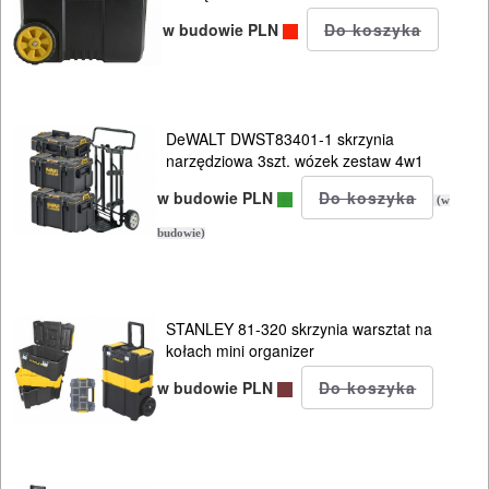
KOMPRESORY
w budowie PLN
NARZĘDZIA
SPAWALNICTWO
DeWALT DWST83401-1 skrzynia
URZĄDZENIA
narzędziowa 3szt. wózek zestaw 4w1
ROZRUCHOWE
w budowie PLN
(w
PROSTOWNIKI
budowie)
I
OSPRZĘT
STANLEY 81-320 skrzynia warsztat na
AGREGATY
kołach mini organizer
PRĄDOWE
w budowie PLN
ODZIEŻ
ROBOCZA