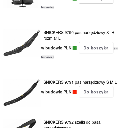
narzędziowe
budowie)
Wiadra
Kuwety
SNICKERS 9790 pas narzędziowy XTR
rozmiar L
Kosze
w budowie PLN
(w
Wózki
budowie)
jezdne
inne
SNICKERS 9791 pas narzędziowy S M L
POMIAROWE
w budowie PLN
NARZĘDZIA
BUDOWLANE
I
SNICKERS 9792 szelki do pasa
ELEKTRY..
narzędziowego