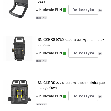
pasa
SIECIOWE
w budowie PLN
(w
ELEKTRONARZĘDZIA
budowie)
AKUMULATOROWE
OSPRZĘT
SNICKERS 9762 kabura uchwyt na młotek
I
do pasa
AKCESORIA
w budowie PLN
(w
DO
budowie)
ELEKTRONARZĘDZI
MAGAZYNOWANIE
SNICKERS 9775 kabura kieszeń skóra pas
I
narzędziowy
TRANSPORTOWANIE
w budowie PLN
(w
Skrzynki
budowie)