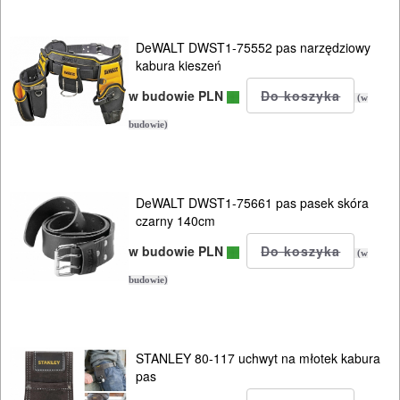
WARSZTATOWE
I
DeWALT DWST1-75552 pas narzędziowy
kabura kieszeń
RĘCZNE
w budowie PLN
NARZĘDZIA
(w
I
budowie)
OSPRZĘT
HYDRAULICZNE
DeWALT DWST1-75661 pas pasek skóra
czarny 140cm
NARZĘDZIA
INSTALACYJNE,
w budowie PLN
(w
PALNIKI
budowie)
PNEUMATYCZNE
AKCESORIA
STANLEY 80-117 uchwyt na młotek kabura
KOMPRESORY
pas