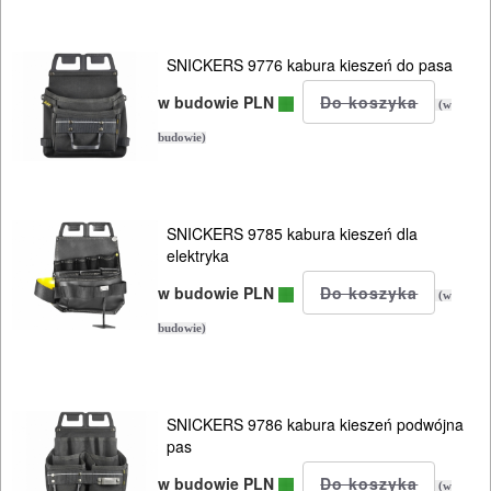
narzędziowe
Skrzynki
SNICKERS 9776 kabura kieszeń do pasa
systemowe
w budowie PLN
(w
Torby
budowie)
Plecaki
Pasy
SNICKERS 9785 kabura kieszeń dla
elektryka
Kabury
w budowie PLN
(w
kabury,
budowie)
pasy
pasy
SNICKERS 9786 kabura kieszeń podwójna
kompletne
pas
w budowie PLN
Kamizelki
(w