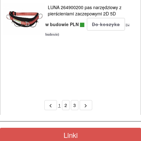
LUNA 264900200 pas narzędziowy z
pierścieniami zaczepowymi 2D 5D
w budowie PLN
(w
budowie)
1
2
3
Linki