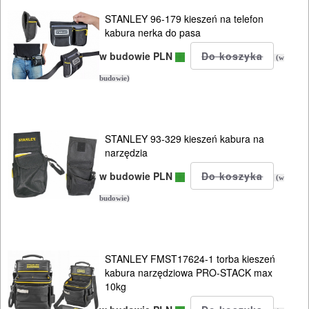
STANLEY 96-179 kieszeń na telefon
SPRZĘT
kabura nerka do pasa
AGD
w budowie PLN
(w
OGRODNICZE
budowie)
NARZĘDZIA
PILARKI-
STANLEY 93-329 kieszeń kabura na
KOSIARKI-
narzędzia
KOSY
w budowie PLN
(w
MYJKI
budowie)
CIŚNIENIOWE
STANLEY FMST17624-1 torba kieszeń
kabura narzędziowa PRO-STACK max
10kg