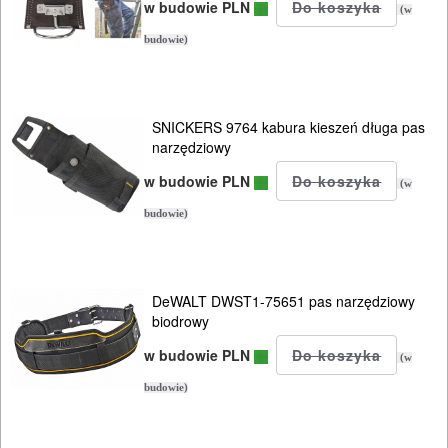
NARZĘDZIA
w budowie PLN
(w
budowie)
SPAWALNICTWO
URZĄDZENIA
SNICKERS 9764 kabura kieszeń długa pas
ROZRUCHOWE
narzędziowy
PROSTOWNIKI
w budowie PLN
(w
I
budowie)
OSPRZĘT
AGREGATY
PRĄDOWE
DeWALT DWST1-75651 pas narzędziowy
biodrowy
ODZIEŻ
w budowie PLN
(w
ROBOCZA
budowie)
I
BHP