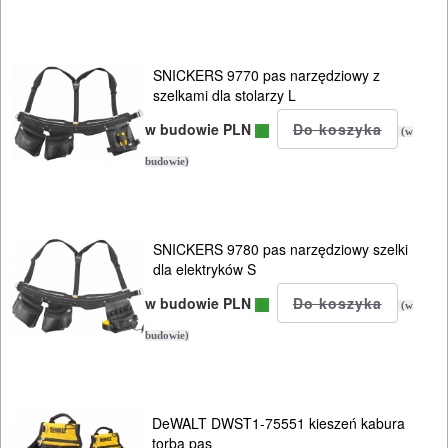
SNICKERS 9770 pas narzędziowy z
szelkami dla stolarzy L
w budowie PLN
(w
budowie)
SNICKERS 9780 pas narzędziowy szelki
dla elektryków S
w budowie PLN
(w
budowie)
DeWALT DWST1-75551 kieszeń kabura
torba pas