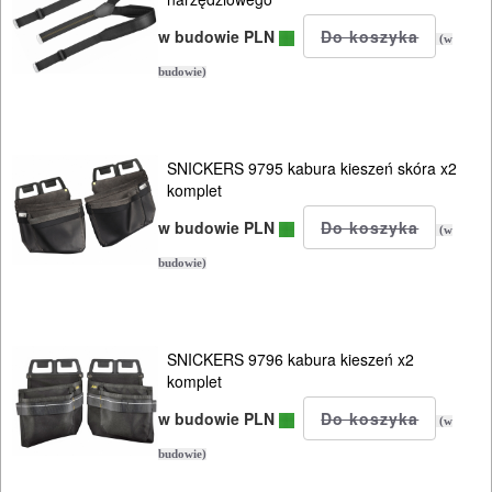
GLAZURNICZE
w budowie PLN
(w
AKCESORIA
budowie)
MASZYNKI
URZĄDZENIA
SNICKERS 9795 kabura kieszeń skóra x2
BUDOWLANE
komplet
MASZYNY
w budowie PLN
(w
NARZĘDZIA
budowie)
BRUKARSKIE
OBRÓBKA
SNICKERS 9796 kabura kieszeń x2
DREWNA
komplet
w budowie PLN
OBRÓBKA
(w
METALU
budowie)