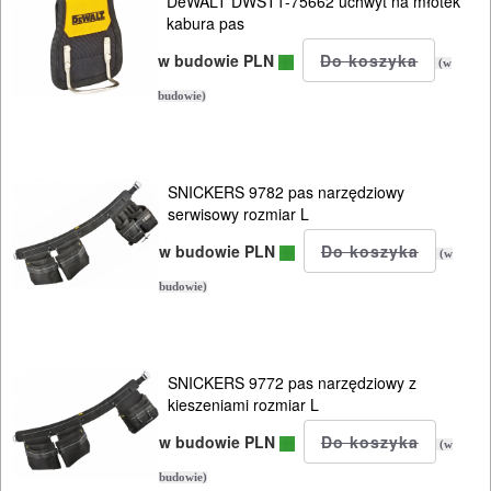
DeWALT DWST1-75662 uchwyt na młotek
kabura pas
w budowie PLN
(w
budowie)
SNICKERS 9782 pas narzędziowy
serwisowy rozmiar L
w budowie PLN
(w
budowie)
SNICKERS 9772 pas narzędziowy z
kieszeniami rozmiar L
w budowie PLN
(w
budowie)