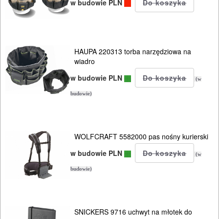
w budowie PLN
HAUPA 220313 torba narzędziowa na
wiadro
w budowie PLN
(w
budowie)
WOLFCRAFT 5582000 pas nośny kurierski
w budowie PLN
(w
budowie)
SNICKERS 9716 uchwyt na młotek do
ELEKTRONARZĘDZIA