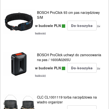
BOSCH ProClick 93 cm pas narzędziowy
S/M
w budowie PLN
(w
budowie)
BOSCH ProClick uchwyt do zamocowania
na pas / 1600A0265U
w budowie PLN
(w
budowie)
CLC CL1001119 torba narzędziowa na
wiadro organizer