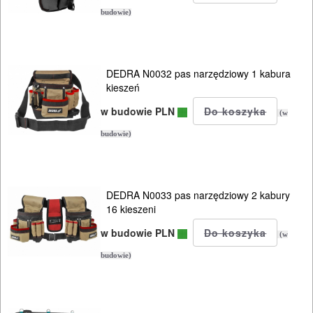
Torby
budowie)
Plecaki
Pasy
Kabury
DEDRA N0032 pas narzędziowy 1 kabura
kieszeń
kabury,
w budowie PLN
(w
pasy
budowie)
pasy
kompletne
DEDRA N0033 pas narzędziowy 2 kabury
16 kieszeni
Kamizelki
w budowie PLN
narzędziowe
(w
budowie)
Wiadra
Kuwety