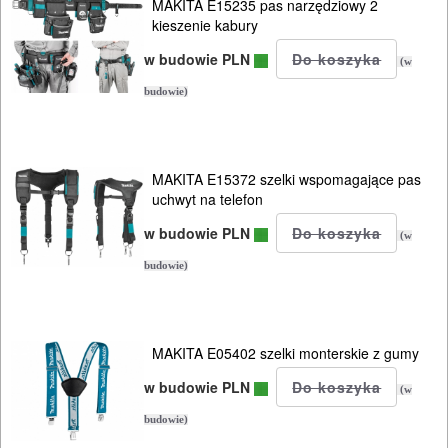
Kosze
MAKITA E15235 pas narzędziowy 2
kieszenie kabury
Wózki
w budowie PLN
(w
jezdne
budowie)
inne
POMIAROWE
MAKITA E15372 szelki wspomagające pas
uchwyt na telefon
NARZĘDZIA
BUDOWLANE
w budowie PLN
(w
I
budowie)
ELEKTRY..
GLAZURNICZE
MAKITA E05402 szelki monterskie z gumy
AKCESORIA
w budowie PLN
(w
MASZYNKI
budowie)
URZĄDZENIA