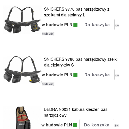
OSPRZĘT
SNICKERS 9770 pas narzędziowy z
I
szelkami dla stolarzy L
AKCESORIA
w budowie PLN
(w
DO
budowie)
ELEKTRONARZĘDZI
MAGAZYNOWANIE
SNICKERS 9780 pas narzędziowy szelki
I
dla elektryków S
TRANSPORTOWANIE
w budowie PLN
(w
Skrzynki
budowie)
narzędziowe
Skrzynki
DEDRA N0031 kabura kieszeń pas
systemowe
narzędziowy
w budowie PLN
(w