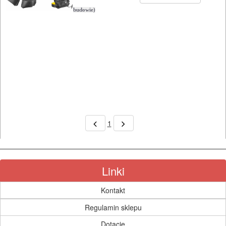
NARZĘDZIA
budowie)
PILARKI-
KOSIARKI-
KOSY
MYJKI
CIŚNIENIOWE
1
Linki
Kontakt
Regulamin sklepu
Dotacje