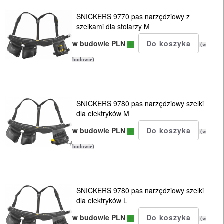
PROSTOWNIKI
SNICKERS 9770 pas narzędziowy z
szelkami dla stolarzy M
I
OSPRZĘT
w budowie PLN
(w
budowie)
AGREGATY
PRĄDOWE
SNICKERS 9780 pas narzędziowy szelki
ODZIEŻ
dla elektryków M
ROBOCZA
w budowie PLN
(w
I
budowie)
BHP
SPRZĘT
SNICKERS 9780 pas narzędziowy szelki
AGD
dla elektryków L
OGRODNICZE
w budowie PLN
(w