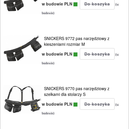
I
w budowie PLN
(w
OSPRZĘT
budowie)
HYDRAULICZNE
NARZĘDZIA
SNICKERS 9772 pas narzędziowy z
INSTALACYJNE,
kieszeniami rozmiar M
PALNIKI
w budowie PLN
(w
PNEUMATYCZNE
budowie)
AKCESORIA
KOMPRESORY
SNICKERS 9770 pas narzędziowy z
NARZĘDZIA
szelkami dla stolarzy S
w budowie PLN
SPAWALNICTWO
(w
budowie)
URZĄDZENIA
ROZRUCHOWE