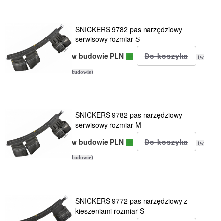
BUDOWLANE
SNICKERS 9782 pas narzędziowy
MASZYNY
serwisowy rozmiar S
NARZĘDZIA
w budowie PLN
(w
BRUKARSKIE
budowie)
OBRÓBKA
DREWNA
SNICKERS 9782 pas narzędziowy
OBRÓBKA
serwisowy rozmiar M
METALU
w budowie PLN
(w
budowie)
WARSZTATOWE
I
RĘCZNE
SNICKERS 9772 pas narzędziowy z
NARZĘDZIA
kieszeniami rozmiar S