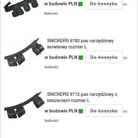
w budowie PLN
(w
budowie)
SNICKERS 9782 pas narzędziowy
serwisowy rozmiar L
w budowie PLN
(w
budowie)
ELEKTRONARZĘDZIA
SNICKERS 9772 pas narzędziowy z
kieszeniami rozmiar L
SIECIOWE
w budowie PLN
(w
ELEKTRONARZĘDZIA
budowie)
AKUMULATOROWE