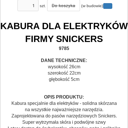
I
szt.
(w budowie)
AKCESORIA
KABURA DLA ELEKTRYKÓW
DO
ELEKTRONARZĘDZI
FIRMY SNICKERS
MAGAZYNOWANIE
9785
I
DANE TECHNICZNE:
TRANSPORTOWANIE
wysokość 26cm
szerokość 22cm
Skrzynki
głębokość 5cm
narzędziowe
OPIS PRODUKTU:
Skrzynki
Kabura specjalnie dla elektryków - solidna skórzana
systemowe
na wszystkie najważniejsze narzędzia.
Zaprojektowana do pasów narzędziowych Snickers.
Torby
Super wytrzymała skóra i podwójne szwy