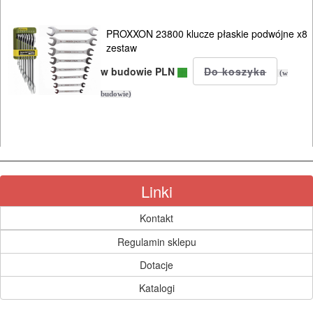
NARZĘDZIA
PILARKI-
PROXXON 23800 klucze płaskie podwójne x8
KOSIARKI-
zestaw
KOSY
w budowie PLN
(w
MYJKI
budowie)
CIŚNIENIOWE
Linki
Kontakt
Regulamin sklepu
Dotacje
Katalogi