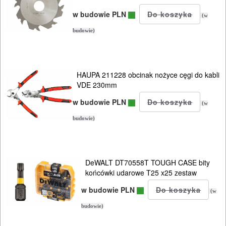
PROSTOWNIKI
w budowie PLN
(w
I
budowie)
OSPRZĘT
AGREGATY
HAUPA 211228 obcinak nożyce cęgi do kabli
PRĄDOWE
VDE 230mm
ODZIEŻ
w budowie PLN
(w
ROBOCZA
budowie)
I
BHP
DeWALT DT70558T TOUGH CASE bity
SPRZĘT
końcówki udarowe T25 x25 zestaw
AGD
w budowie PLN
(w
budowie)
OGRODNICZE