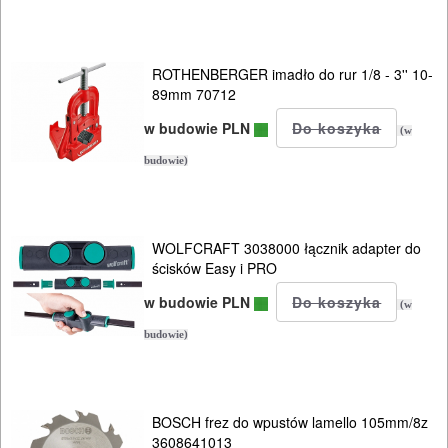
OSPRZĘT
HYDRAULICZNE
ROTHENBERGER imadło do rur 1/8 - 3'' 10-
89mm 70712
NARZĘDZIA
w budowie PLN
INSTALACYJNE,
(w
PALNIKI
budowie)
PNEUMATYCZNE
AKCESORIA
WOLFCRAFT 3038000 łącznik adapter do
ścisków Easy i PRO
KOMPRESORY
NARZĘDZIA
w budowie PLN
(w
budowie)
SPAWALNICTWO
URZĄDZENIA
BOSCH frez do wpustów lamello 105mm/8z
ROZRUCHOWE
3608641013