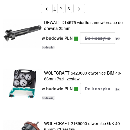
1
2
3
DEWALT DT4575 wiertło samowiercące do
drewna 25mm
w budowie PLN
(w
budowie)
WOLFCRAFT 5423000 otwornice BIM 40-
86mm 7szt. zestaw
w budowie PLN
(w
budowie)
WOLFCRAFT 2169000 otwornice G/K 40-
65mm x3 zestaw