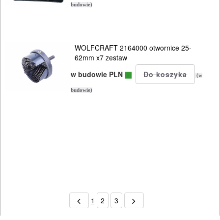
AGD
budowie)
OGRODNICZE
NARZĘDZIA
WOLFCRAFT 2164000 otwornice 25-
PILARKI-
62mm x7 zestaw
KOSIARKI-
w budowie PLN
(w
KOSY
budowie)
MYJKI
CIŚNIENIOWE
1
2
3