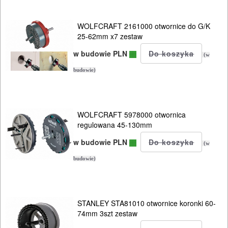
WOLFCRAFT 2161000 otwornice do G/K
25-62mm x7 zestaw
w budowie PLN
(w
budowie)
WOLFCRAFT 5978000 otwornica
regulowana 45-130mm
w budowie PLN
(w
budowie)
STANLEY STA81010 otwornice koronki 60-
74mm 3szt zestaw