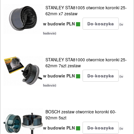
ELEKTRONARZĘDZIA
STANLEY STA81005 otwornice koronki 25-
SIECIOWE
62mm x7 zestaw
w budowie PLN
ELEKTRONARZĘDZIA
(w
AKUMULATOROWE
budowie)
OSPRZĘT
I
STANLEY STA81000 otwornice koronki 25-
62mm 7szt zestaw
AKCESORIA
DO
w budowie PLN
(w
ELEKTRONARZĘDZI
budowie)
Zestawy
osprzętowe
BOSCH zestaw otwornice koronki 60-
92mm 5szt
DO
w budowie PLN
(w
BETONU