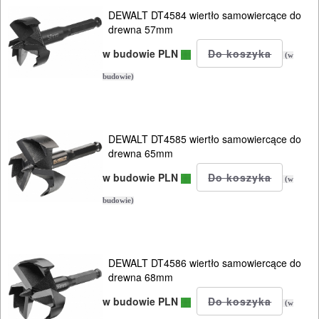
kątowych
DEWALT DT4584 wiertło samowiercące do
drewna 57mm
Do
w budowie PLN
(w
szlif.
budowie)
mimośrod..
Do
DEWALT DT4585 wiertło samowiercące do
szlif.
drewna 65mm
oscylacy..
w budowie PLN
(w
Do
budowie)
szlif.
prostych
DEWALT DT4586 wiertło samowiercące do
Do
drewna 68mm
szlif.
w budowie PLN
(w