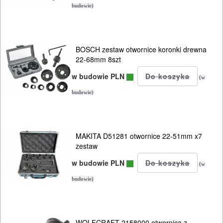
budowie)
DO
DREWNA
BOSCH zestaw otwornice koronki drewna
Wiertła
22-68mm 8szt
świdry
w budowie PLN
(w
budowie)
Piły
tarczowe
Papiery
MAKITA D51281 otwornice 22-51mm x7
zestaw
do
w budowie PLN
(w
szlifierek
budowie)
Frezy,
tarniki
WOLFCRAFT 2158000 otwornica z