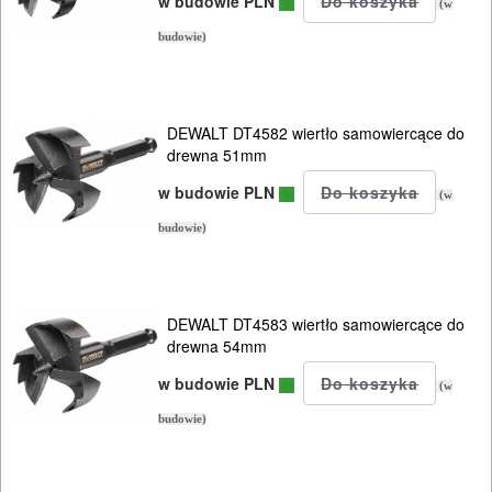
PROXXON
w budowie PLN
(w
budowie)
Do
satyniarek
Do
DEWALT DT4582 wiertło samowiercące do
drewna 51mm
strugów
w budowie PLN
(w
i
budowie)
hebli
Do
szlif.
DEWALT DT4583 wiertło samowiercące do
drewna 54mm
225mm
w budowie PLN
KG
(w
budowie)
Do
szlif.