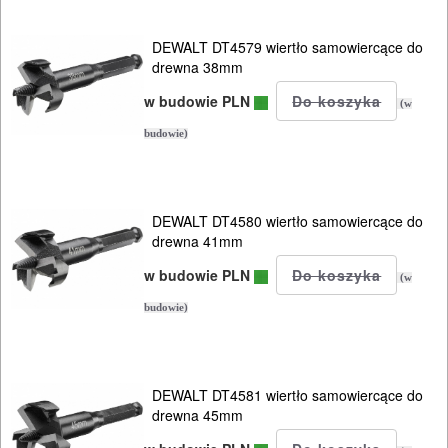
i
ukośnic
DEWALT DT4579 wiertło samowiercące do
drewna 38mm
Do
w budowie PLN
(w
pił
budowie)
szablowych
Do
DEWALT DT4580 wiertło samowiercące do
pistoletów
drewna 41mm
do
w budowie PLN
(w
silikonu
budowie)
Do
polerek
DEWALT DT4581 wiertło samowiercące do
Do
drewna 45mm