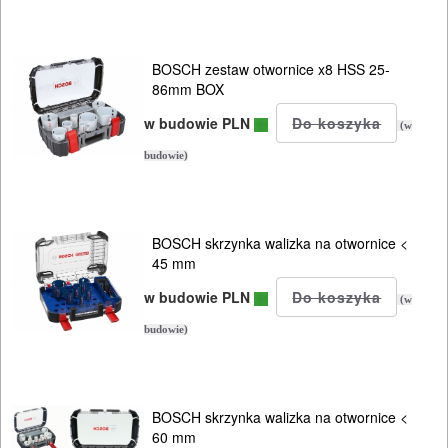
AKCESORIA
MASZYNKI
URZĄDZENIA
BOSCH zestaw otwornice x8 HSS 25-
86mm BOX
BUDOWLANE
w budowie PLN
(w
MASZYNY
budowie)
NARZĘDZIA
BRUKARSKIE
BOSCH skrzynka walizka na otwornice <
OBRÓBKA
45 mm
DREWNA
w budowie PLN
(w
OBRÓBKA
budowie)
METALU
WARSZTATOWE
BOSCH skrzynka walizka na otwornice <
I
60 mm