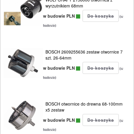
Otwornice
wyrzutnikiem 68mm
w budowie PLN
DO
(w
METALU
budowie)
Do
frezarek
BOSCH 2609255636 zestaw otwornice 7
szt. 26-64mm
Do
w budowie PLN
(w
gwoździarek
budowie)
Do
kluczy
BOSCH otwornice do drewna 68-100mm
udarowych
x5 zestaw
w budowie PLN
Do
(w
lamelownic
budowie)