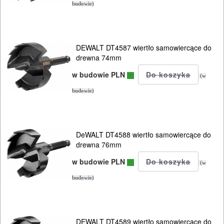
taśmowych
budowie)
Do
wielofunkcyjnych
DEWALT DT4587 wiertło samowiercące do
drewna 74mm
Do
w budowie PLN
(w
wiertarek
budowie)
Do
wiertnic
magnet.
DeWALT DT4588 wiertło samowiercące do
drewna 76mm
DO
w budowie PLN
(w
WKRĘTAREK
budowie)
AKU
Do
DEWALT DT4589 wiertło samowiercące do