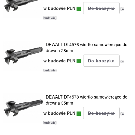
odkurzaczy
w budowie PLN
(w
budowie)
Do
opalarek
Do
DEWALT DT4576 wiertło samowiercące do
drewna 28mm
pilarek
w budowie PLN
i
(w
zagłębiar..
budowie)
Do
pił
DEWALT DT4578 wiertło samowiercące do
drewna 35mm
ALLIGATOR
w budowie PLN
(w
Do
budowie)
pił