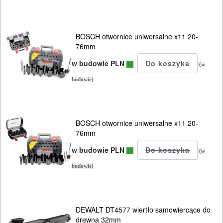
Do
mieszadeł
BOSCH otwornice uniwersalne x11 20-
76mm
Do
w budowie PLN
(w
młotowiertarek
budowie)
Do
młotów
BOSCH otwornice uniwersalne x11 20-
udarowych
76mm
Do
w budowie PLN
(w
nożyc
budowie)
do
blach
DEWALT DT4577 wiertło samowiercące do
Do
drewna 32mm