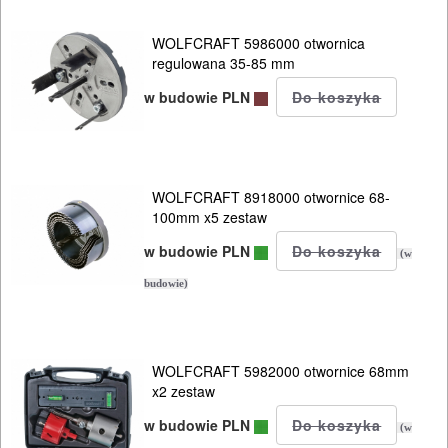
URZĄDZENIA
WOLFCRAFT 5986000 otwornica
regulowana 35-85 mm
ROZRUCHOWE
PROSTOWNIKI
w budowie PLN
I
OSPRZĘT
WOLFCRAFT 8918000 otwornice 68-
AGREGATY
100mm x5 zestaw
PRĄDOWE
w budowie PLN
(w
ODZIEŻ
budowie)
ROBOCZA
I
WOLFCRAFT 5982000 otwornice 68mm
BHP
x2 zestaw
SPRZĘT
w budowie PLN
(w