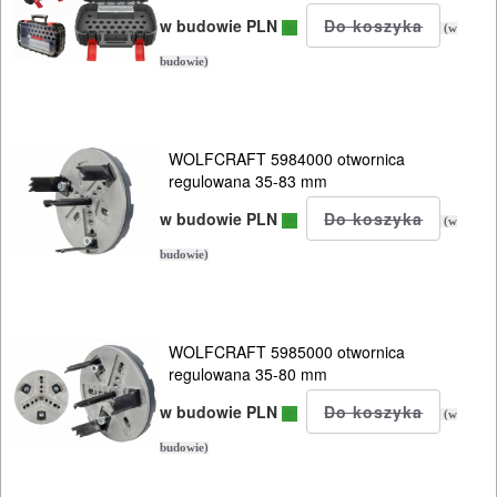
RĘCZNE
w budowie PLN
(w
NARZĘDZIA
budowie)
I
OSPRZĘT
WOLFCRAFT 5984000 otwornica
HYDRAULICZNE
regulowana 35-83 mm
NARZĘDZIA
w budowie PLN
(w
INSTALACYJNE,
budowie)
PALNIKI
PNEUMATYCZNE
WOLFCRAFT 5985000 otwornica
AKCESORIA
regulowana 35-80 mm
KOMPRESORY
w budowie PLN
(w
NARZĘDZIA
budowie)
SPAWALNICTWO