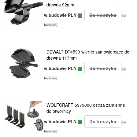
wyrzynarek
drewna 92mm
w budowie PLN
Przewody
(w
elektryczne
budowie)
MAGAZYNOWANIE
I
DEWALT DT4590 wiertło samowiercące do
drewna 117mm
TRANSPORTOWANIE
w budowie PLN
(w
POMIAROWE
budowie)
NARZĘDZIA
BUDOWLANE
I
WOLFCRAFT 5979000 ostrza zamienne
do otwornicy
ELEKTRY..
w budowie PLN
(w
GLAZURNICZE
budowie)