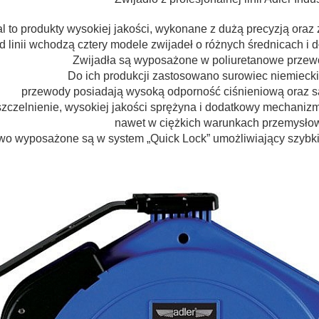
ial to produkty wysokiej jakości, wykonane z dużą precyzją ora
d linii wchodzą cztery modele zwijadeł o różnych średnicach i
Zwijadła są wyposażone w poliuretanowe przew
Do ich produkcji zastosowano surowiec niemiecki
przewody posiadają wysoką odporność ciśnieniową oraz są
szczelnienie, wysokiej jakości sprężyna i dodatkowy mechanizm
nawet w ciężkich warunkach przemysło
o wyposażone są w system „Quick Lock” umożliwiający szybk