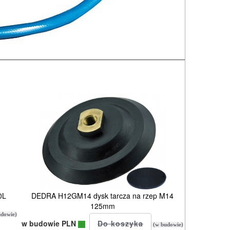
0L
DEDRA H12GM14 dysk tarcza na rzep M14
125mm
dowie)
w budowie PLN
(w budowie)