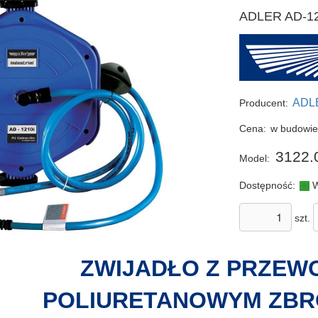
ADLER AD-121
ADL
Producent:
Cena:
w budowi
3122.
Model:
Dostępność:
W
szt.
ZWIJADŁO Z PRZEW
POLIURETANOWYM ZB