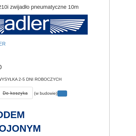
0i zwijadło pneumatyczne 10m
ER
e
0
YSYŁKA 2-5 DNI ROBOCZYCH
(w budowie)
ODEM
ROJONYM