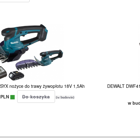
X nożyce do trawy żywopłotu 18V 1,5Ah
DEWALT DWF4100
 PLN
(w budowie)
w bu