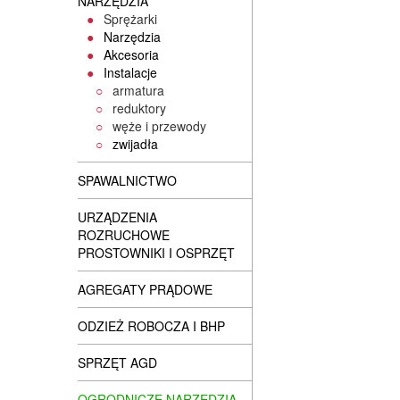
NARZĘDZIA
Sprężarki
Narzędzia
Akcesoria
Instalacje
armatura
reduktory
węże i przewody
zwijadła
SPAWALNICTWO
URZĄDZENIA
ROZRUCHOWE
PROSTOWNIKI I OSPRZĘT
AGREGATY PRĄDOWE
ODZIEŻ ROBOCZA I BHP
SPRZĘT AGD
OGRODNICZE NARZĘDZIA