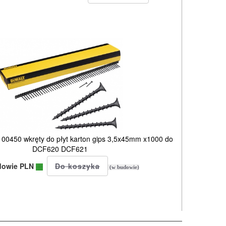
450 wkręty do płyt karton gips 3,5x45mm x1000 do
DCF620 DCF621
dowie PLN
(w budowie)