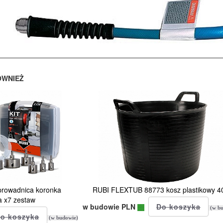
ÓWNIEŻ
rowadnica koronka
RUBI FLEXTUB 88773 kosz plastikowy 4
 x7 zestaw
w budowie PLN
(w bu
(w budowie)