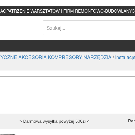
ZAOPATRZENIE WARSZTATÓW I FIRM REMONTOWO-BUDOWLANYC
YCZNE AKCESORIA KOMPRESORY NARZĘDZIA
/
Instalacj
Rab
> Darmowa wysyłka powyżej 500zł <