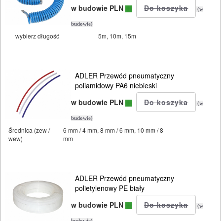
POMIAROWE
w budowie PLN
(w
NARZĘDZIA
budowie)
BUDOWLANE
wybierz długość
5m, 10m, 15m
I
ELEKTRY..
ADLER Przewód pneumatyczny
GLAZURNICZE
poliamidowy PA6 niebieski
AKCESORIA
w budowie PLN
(w
MASZYNKI
budowie)
URZĄDZENIA
Średnica (zew /
6 mm / 4 mm, 8 mm / 6 mm, 10 mm / 8
wew)
mm
BUDOWLANE
MASZYNY
ADLER Przewód pneumatyczny
NARZĘDZIA
polietylenowy PE biały
BRUKARSKIE
w budowie PLN
(w
budowie)