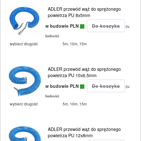
ELEKTRONARZĘDZIA
ADLER przewód wąż do sprężonego
SIECIOWE
powietrza PU 8x5mm
w budowie PLN
ELEKTRONARZĘDZIA
(w
AKUMULATOROWE
budowie)
wybierz długość
5m, 10m, 15m
OSPRZĘT
I
ADLER przewód wąż do sprężonego
AKCESORIA
powietrza PU 10x6,5mm
DO
w budowie PLN
(w
ELEKTRONARZĘDZI
budowie)
wybierz długość
5m, 10m, 15m
MAGAZYNOWANIE
I
TRANSPORTOWANIE
ADLER przewód wąż do sprężonego
powietrza PU 12x8mm