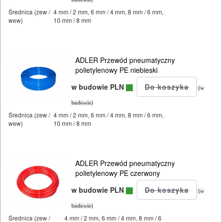
OBRÓBKA
Średnica (zew /
4 mm / 2 mm, 6 mm / 4 mm, 8 mm / 6 mm,
DREWNA
wew)
10 mm / 8 mm
OBRÓBKA
METALU
ADLER Przewód pneumatyczny
polietylenowy PE niebieski
WARSZTATOWE
w budowie PLN
(w
I
budowie)
RĘCZNE
Średnica (zew /
4 mm / 2 mm, 6 mm / 4 mm, 8 mm / 6 mm,
NARZĘDZIA
wew)
10 mm / 8 mm
I
OSPRZĘT
ADLER Przewód pneumatyczny
polietylenowy PE czerwony
HYDRAULICZNE
w budowie PLN
NARZĘDZIA
(w
INSTALACYJNE,
budowie)
Średnica (zew /
4 mm / 2 mm, 6 mm / 4 mm, 8 mm / 6