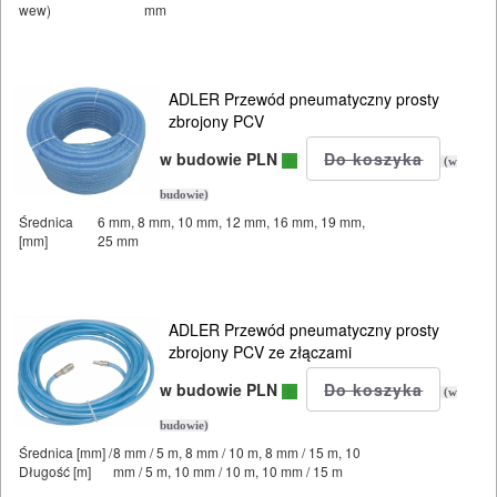
PALNIKI
wew)
mm
PNEUMATYCZNE
AKCESORIA
ADLER Przewód pneumatyczny prosty
zbrojony PCV
KOMPRESORY
NARZĘDZIA
w budowie PLN
(w
budowie)
Sprężarki
Średnica
6 mm, 8 mm, 10 mm, 12 mm, 16 mm, 19 mm,
[mm]
25 mm
Narzędzia
Akcesoria
ADLER Przewód pneumatyczny prosty
zbrojony PCV ze złączami
Instalacje
w budowie PLN
(w
armatura
budowie)
Średnica [mm] /
8 mm / 5 m, 8 mm / 10 m, 8 mm / 15 m, 10
reduktory
Długość [m]
mm / 5 m, 10 mm / 10 m, 10 mm / 15 m