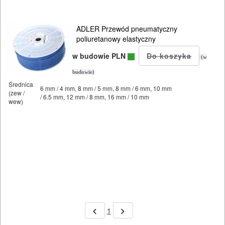
węże
i
ADLER Przewód pneumatyczny
poliuretanowy elastyczny
przewody
w budowie PLN
(w
zwijadła
budowie)
Średnica
6 mm / 4 mm, 8 mm / 5 mm, 8 mm / 6 mm, 10 mm
SPAWALNICTWO
(zew /
/ 6.5 mm, 12 mm / 8 mm, 16 mm / 10 mm
wew)
URZĄDZENIA
ROZRUCHOWE
PROSTOWNIKI
I
OSPRZĘT
AGREGATY
1
PRĄDOWE