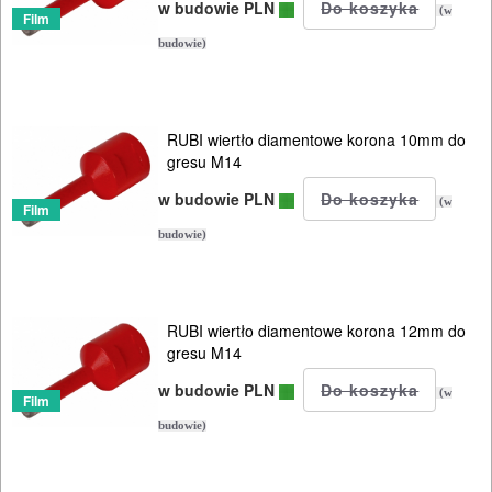
do
w budowie PLN
(w
Film
koron
budowie)
Akcesoria
Osprzęt
RUBI wiertło diamentowe korona 10mm do
gresu M14
System
w budowie PLN
(w
poziomowania
Film
budowie)
BUDOWLANE
MASZYNY
NARZĘDZIA
RUBI wiertło diamentowe korona 12mm do
gresu M14
BRUKARSKIE
w budowie PLN
(w
Film
OBRÓBKA
budowie)
DREWNA