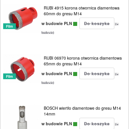
OBRÓBKA
RUBI 4915 korona otwornica diamentowa
METALU
60mm do gresu M14
w budowie PLN
WARSZTATOWE
(w
Film
I
budowie)
RĘCZNE
NARZĘDZIA
RUBI 06970 korona otwornica diamentowa
I
65mm do gresu M14
OSPRZĘT
w budowie PLN
(w
Film
HYDRAULICZNE
budowie)
NARZĘDZIA
INSTALACYJNE,
BOSCH wiertło diamentowe do gresu M14
PALNIKI
14mm
PNEUMATYCZNE
w budowie PLN
(w