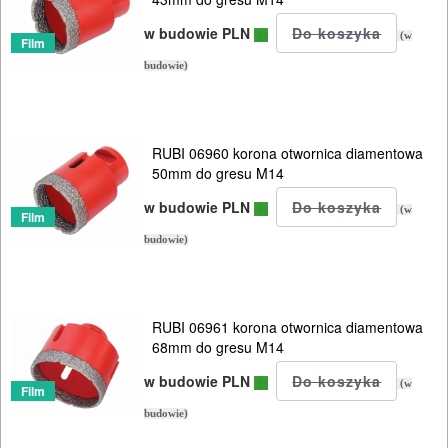
Tarcza
w budowie PLN
(w
polerskie
Film
budowie)
Tarcze
diamentowe
RUBI 06960 korona otwornica diamentowa
Koronki
50mm do gresu M14
glazurnicze
w budowie PLN
(w
Film
budowie)
pod
wkrętarki
pod
RUBI 06961 korona otwornica diamentowa
68mm do gresu M14
szlifierki
w budowie PLN
kątowe
(w
Film
budowie)
6