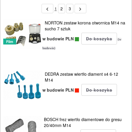
1
2
3
NORTON zestaw korona otwornica M14 na
sucho 7 sztuk
w budowie PLN
(w
Film
budowie)
DEDRA zestaw wiertło diament x4 6-12
M14
w budowie PLN
BOSCH frez wiertło diamentowe do gresu
20/40mm M14