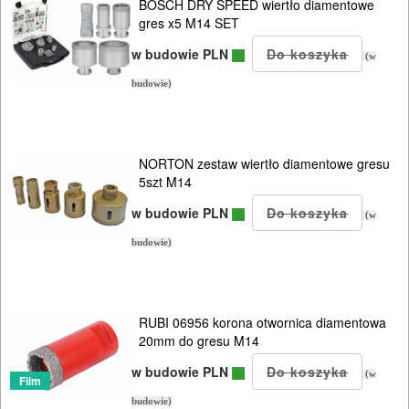
ELEKTRONARZĘDZIA
BOSCH DRY SPEED wiertło diamentowe
gres x5 M14 SET
SIECIOWE
w budowie PLN
(w
ELEKTRONARZĘDZIA
budowie)
AKUMULATOROWE
OSPRZĘT
NORTON zestaw wiertło diamentowe gresu
I
5szt M14
AKCESORIA
w budowie PLN
(w
DO
budowie)
ELEKTRONARZĘDZI
MAGAZYNOWANIE
RUBI 06956 korona otwornica diamentowa
I
20mm do gresu M14
TRANSPORTOWANIE
w budowie PLN
(w
Film
POMIAROWE
budowie)