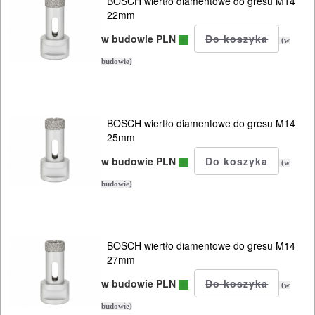
ROBOCZA
BOSCH wiertło diamentowe do gresu M14
22mm
I
w budowie PLN
BHP
(w
budowie)
SPRZĘT
AGD
BOSCH wiertło diamentowe do gresu M14
OGRODNICZE
25mm
NARZĘDZIA
w budowie PLN
(w
PILARKI-
budowie)
KOSIARKI-
KOSY
MYJKI
BOSCH wiertło diamentowe do gresu M14
27mm
CIŚNIENIOWE
w budowie PLN
(w
budowie)