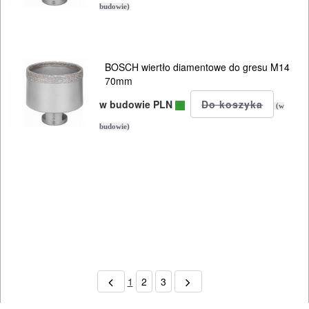
budowie)
BOSCH wiertło diamentowe do gresu M14
70mm
w budowie PLN
(w
budowie)
1
2
3