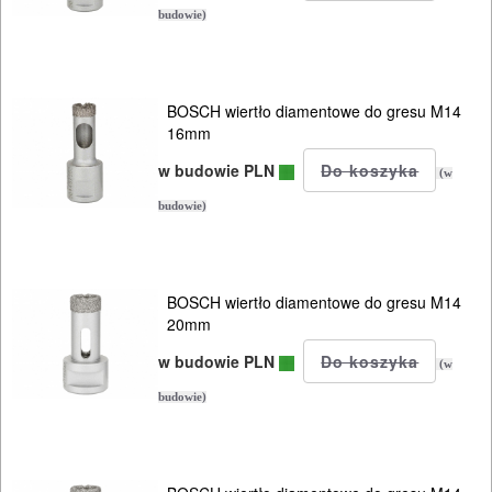
AKCESORIA
budowie)
KOMPRESORY
NARZĘDZIA
BOSCH wiertło diamentowe do gresu M14
SPAWALNICTWO
16mm
w budowie PLN
(w
URZĄDZENIA
budowie)
ROZRUCHOWE
PROSTOWNIKI
I
BOSCH wiertło diamentowe do gresu M14
OSPRZĘT
20mm
w budowie PLN
(w
AGREGATY
budowie)
PRĄDOWE
ODZIEŻ