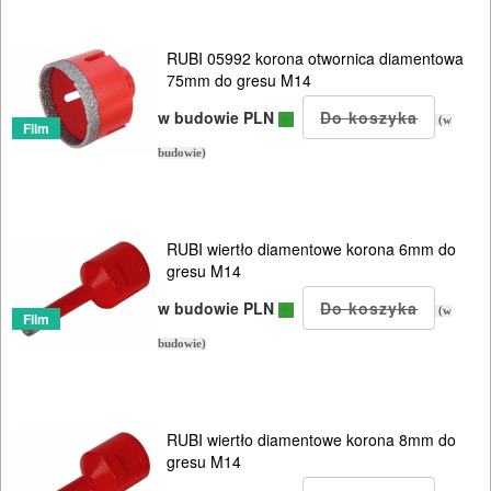
-
12mm
RUBI 05992 korona otwornica diamentowa
75mm do gresu M14
14
w budowie PLN
(w
Film
-
budowie)
28mm
30
RUBI wiertło diamentowe korona 6mm do
-
gresu M14
68mm
w budowie PLN
(w
Film
70
budowie)
-
120mm
RUBI wiertło diamentowe korona 8mm do
prowadniki
gresu M14