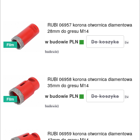
NARZĘDZIA
BUDOWLANE
RUBI 06957 korona otwornica diamentowa
I
28mm do gresu M14
ELEKTRY..
w budowie PLN
(w
Film
GLAZURNICZE
budowie)
AKCESORIA
MASZYNKI
RUBI 06958 korona otwornica diamentowa
URZĄDZENIA
35mm do gresu M14
Przecinarki
w budowie PLN
(w
Film
ręczne
budowie)
Przecinarki
elektryczne
RUBI 06959 korona otwornica diamentowa
43mm do gresu M14