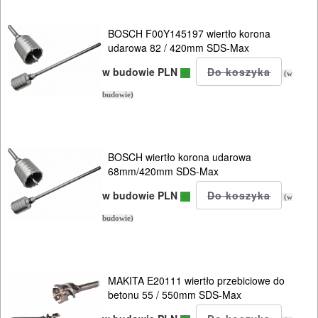
młotów
udarowych
BOSCH F00Y145197 wiertło korona
udarowa 82 / 420mm SDS-Max
Akcesoria
w budowie PLN
(w
Dłuta
budowie)
HEX
Dłuta
BOSCH wiertło korona udarowa
68mm/420mm SDS-Max
sds-
max
w budowie PLN
(w
budowie)
Korony
sds-
max
MAKITA E20111 wiertło przebiciowe do
betonu 55 / 550mm SDS-Max
Wiertła