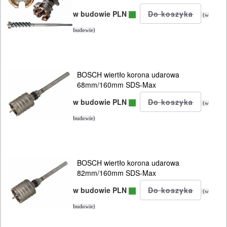
Do
w budowie PLN
(w
gwoździarek
budowie)
Do
kluczy
udarowych
BOSCH wiertło korona udarowa
68mm/160mm SDS-Max
Do
w budowie PLN
(w
lamelownic
budowie)
Do
mieszadeł
BOSCH wiertło korona udarowa
82mm/160mm SDS-Max
Do
w budowie PLN
młotowiertarek
(w
budowie)
Do