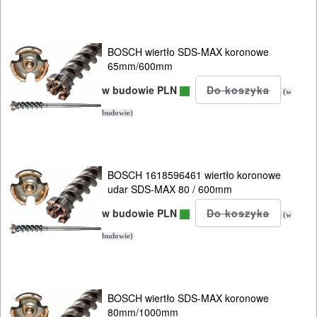
ELEKTRONARZĘDZI
Zestawy
BOSCH wiertło SDS-MAX koronowe
65mm/600mm
osprzętowe
w budowie PLN
(w
DO
budowie)
BETONU
DO
BOSCH 1618596461 wiertło koronowe
DREWNA
udar SDS-MAX 80 / 600mm
DO
w budowie PLN
(w
METALU
budowie)
Do
frezarek
BOSCH wiertło SDS-MAX koronowe
80mm/1000mm