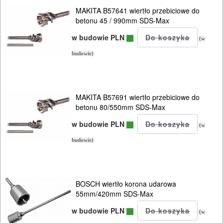
i
MAKITA B57641 wiertło przebiciowe do
zagłębiar..
betonu 45 / 990mm SDS-Max
w budowie PLN
Do
(w
pił
budowie)
ALLIGATOR
Do
MAKITA B57691 wiertło przebiciowe do
betonu 80/550mm SDS-Max
pił
w budowie PLN
i
(w
ukośnic
budowie)
Do
pił
BOSCH wiertło korona udarowa
55mm/420mm SDS-Max
szablowych
w budowie PLN
(w
Do