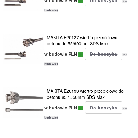
w budowie PLN
(w
sds-
budowie)
max
Do
MAKITA E20127 wiertło przebiciowe
nożyc
betonu do 55/990mm SDS-Max
do
w budowie PLN
(w
blach
budowie)
Do
odkurzaczy
MAKITA E20133 wiertło przebiciowe do
Do
betonu 65 / 550mm SDS-Max
opalarek
w budowie PLN
(w
budowie)
Do
pilarek