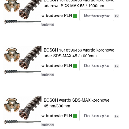
udarowe SDS-MAX 55 / 1000mm
w budowie PLN
(w
budowie)
BOSCH 1618596456 wiertło koronowe
ELEKTRONARZĘDZIA
udar SDS-MAX 45 / 1000mm
SIECIOWE
w budowie PLN
(w
ELEKTRONARZĘDZIA
budowie)
AKUMULATOROWE
OSPRZĘT
BOSCH wiertło SDS-MAX koronowe
45mm/600mm
I
w budowie PLN
AKCESORIA
(w
DO
budowie)