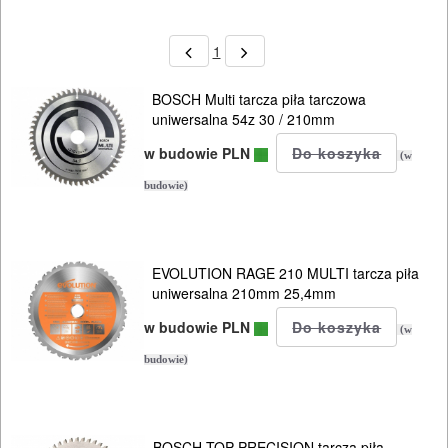
1
ELEKTRONARZĘDZIA
SIECIOWE
BOSCH Multi tarcza piła tarczowa
uniwersalna 54z 30 / 210mm
ELEKTRONARZĘDZIA
w budowie PLN
(w
AKUMULATOROWE
budowie)
OSPRZĘT
I
EVOLUTION RAGE 210 MULTI tarcza piła
AKCESORIA
uniwersalna 210mm 25,4mm
DO
w budowie PLN
(w
ELEKTRONARZĘDZI
budowie)
Zestawy
osprzętowe
BOSCH TOP PRECISION tarcza piła