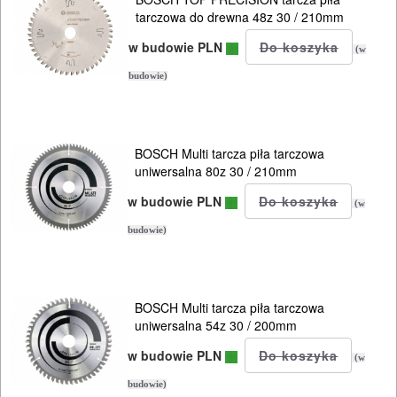
tarczowa do drewna 48z 30 / 210mm
DO
w budowie PLN
BETONU
(w
budowie)
DO
DREWNA
BOSCH Multi tarcza piła tarczowa
DO
uniwersalna 80z 30 / 210mm
METALU
w budowie PLN
(w
Do
budowie)
frezarek
Do
BOSCH Multi tarcza piła tarczowa
gwoździarek
uniwersalna 54z 30 / 200mm
w budowie PLN
(w
Do
budowie)