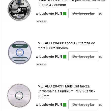
ELEKTRONARZĘDZIA
60z 25,4 / 305mm
SIECIOWE
w budowie PLN
(w
budowie)
ELEKTRONARZĘDZIA
AKUMULATOROWE
OSPRZĘT
METABO 28-668 Steel Cut tarcza do
metalu 60z 305mm
I
w budowie PLN
AKCESORIA
(w
DO
budowie)
ELEKTRONARZĘDZI
Zestawy
METABO 28-091 Multi Cut tarcza
uniwersalna aluminium PCV 96z 30 /
osprzętowe
305mm
DO
w budowie PLN
(w