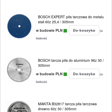
blach
Do
BOSCH EXPERT piła tarczowa do metalu
stali 60z 25,4 / 305mm
odkurzaczy
w budowie PLN
(w
Do
budowie)
opalarek
Do
BOSCH tarcza piła do aluminium 96z 30 /
pilarek
305mm
i
w budowie PLN
(w
zagłębiar..
budowie)
Do
pił
MAKITA B32817 tarcza piła tarczowa
ALLIGATOR
drewno 60z 30 / 305mm