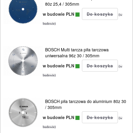
80z 25,4 / 305mm
Do
w budowie PLN
lamelownic
(w
budowie)
Do
mieszadeł
BOSCH Multi tarcza piła tarczowa
Do
uniwersalna 96z 30 / 305mm
młotowiertarek
w budowie PLN
(w
Do
budowie)
młotów
udarowych
BOSCH piła tarczowa do aluminium 80z 30
/ 305mm
Do
w budowie PLN
nożyc
(w
do
budowie)