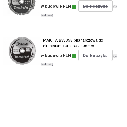
Do
w budowie PLN
(w
pił
budowie)
i
ukośnic
MAKITA B33358 piła tarczowa do
Akcesoria
aluminium 100z 30 / 305mm
w budowie PLN
Piły
(w
budowie)
do
drewna
Piły
do
metali
160mm