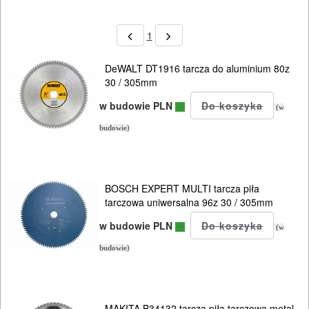
1
DeWALT DT1916 tarcza do aluminium 80z
30 / 305mm
w budowie PLN
(w
budowie)
BOSCH EXPERT MULTI tarcza piła
tarczowa uniwersalna 96z 30 / 305mm
w budowie PLN
(w
budowie)
MAKITA B34132 tarcza piła tarczowa metal