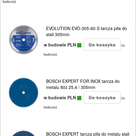
BETONU
budowie)
DO
DREWNA
EVOLUTION EVO-305-60-S tarcza piła do
stali 305mm
DO
w budowie PLN
(w
METALU
budowie)
Do
frezarek
BOSCH EXPERT FOR INOX tarcza do
Do
metalu 80z 25,4 / 305mm
gwoździarek
w budowie PLN
(w
budowie)
Do
kluczy
udarowych
BOSCH EXPERT tarcza piła do metalu stali