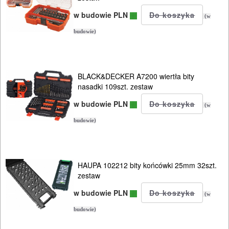
wyrzynarek
w budowie PLN
(w
budowie)
Przewody
elektryczne
MAGAZYNOWANIE
BLACK&DECKER A7200 wiertła bity
nasadki 109szt. zestaw
I
w budowie PLN
TRANSPORTOWANIE
(w
budowie)
POMIAROWE
NARZĘDZIA
BUDOWLANE
HAUPA 102212 bity końcówki 25mm 32szt.
zestaw
I
w budowie PLN
ELEKTRY..
(w
budowie)
GLAZURNICZE