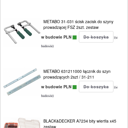
taśmowych
Do
METABO 31-031 ścisk zacisk do szyny
wielofunkcyjnych
prowadzącej FSZ 2szt. zestaw
w budowie PLN
(w
Do
budowie)
wiertarek
Do
METABO 631211000 łącznik do szyn
wiertnic
prowadzących 2szt / 31-211
magnet.
w budowie PLN
(w
DO
budowie)
WKRĘTAREK
AKU
BLACK&DECKER A7234 bity wiertła x45
Do
zestaw