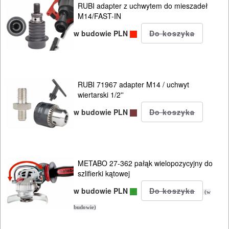
RUBI adapter z uchwytem do mieszadeł
M14/FAST-IN
w budowie PLN
RUBI 71967 adapter M14 / uchwyt
wiertarski 1/2''
w budowie PLN
METABO 27-362 pałąk wielopozycyjny do
szlifierki kątowej
w budowie PLN
(w
budowie)