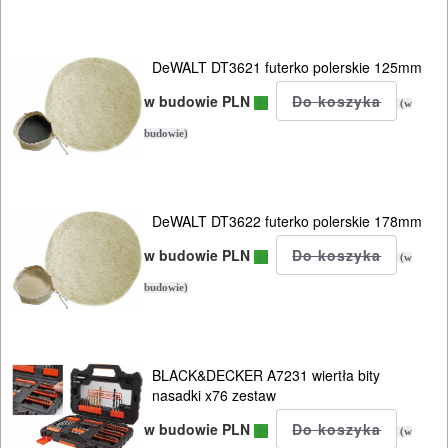
i
ukośnic
DeWALT DT3621 futerko polerskie 125mm
Do
w budowie PLN
(w
pił
budowie)
szablowych
Do
DeWALT DT3622 futerko polerskie 178mm
pistoletów
w budowie PLN
(w
do
budowie)
silikonu
Do
BLACK&DECKER A7231 wiertła bity
polerek
nasadki x76 zestaw
Do
w budowie PLN
(w