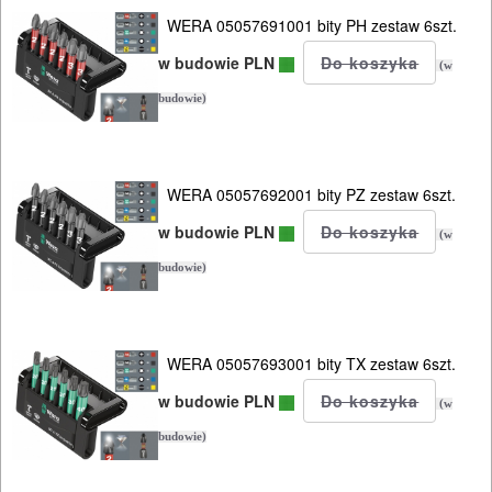
SPAWALNICTWO
WERA 05057691001 bity PH zestaw 6szt.
URZĄDZENIA
w budowie PLN
(w
ROZRUCHOWE
budowie)
PROSTOWNIKI
I
OSPRZĘT
WERA 05057692001 bity PZ zestaw 6szt.
w budowie PLN
AGREGATY
(w
PRĄDOWE
budowie)
ODZIEŻ
ROBOCZA
WERA 05057693001 bity TX zestaw 6szt.
I
w budowie PLN
(w
BHP
budowie)
SPRZĘT