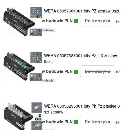
AGD
WERA 05057684001 bity PZ zestaw 9szt.
OGRODNICZE
w budowie PLN
(w
NARZĘDZIA
budowie)
PILARKI-
KOSIARKI-
KOSY
WERA 05057683001 bity PZ TX zestaw
9szt.
MYJKI
w budowie PLN
CIŚNIENIOWE
(w
budowie)
WERA 05056295001 bity Ph Pz płaskie 6
szt zestaw
w budowie PLN
(w