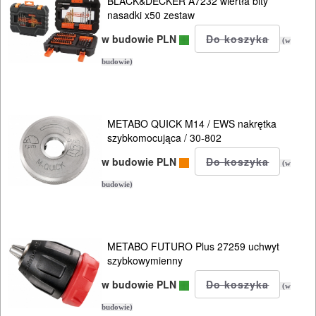
szlif.
BLACK&DECKER A7232 wiertła bity
nasadki x50 zestaw
kątowych
w budowie PLN
(w
Do
budowie)
szlif.
mimośrod..
METABO QUICK M14 / EWS nakrętka
Do
szybkomocująca / 30-802
szlif.
w budowie PLN
(w
oscylacy..
budowie)
Do
szlif.
METABO FUTURO Plus 27259 uchwyt
prostych
szybkowymienny
Do
w budowie PLN
(w
szlif.
budowie)