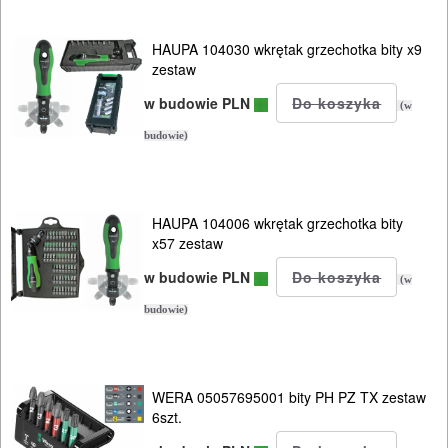
AKCESORIA
MASZYNKI
HAUPA 104030 wkrętak grzechotka bity x9
zestaw
URZĄDZENIA
w budowie PLN
(w
BUDOWLANE
budowie)
MASZYNY
NARZĘDZIA
BRUKARSKIE
HAUPA 104006 wkrętak grzechotka bity
x57 zestaw
OBRÓBKA
w budowie PLN
(w
DREWNA
budowie)
OBRÓBKA
METALU
WERA 05057695001 bity PH PZ TX zestaw
WARSZTATOWE
6szt.