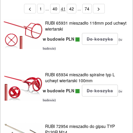
1
...
40
41
42
...
74
RUBI 65931 mieszadło 118mm pod uchwyt
wiertarski
w budowie PLN
(w
budowie)
RUBI 65934 mieszadło spiralne typ L
uchwyt wiertarski 100mm
w budowie PLN
(w
budowie)
RUBI 72954 mieszadło do gipsu TYP
P120R M14