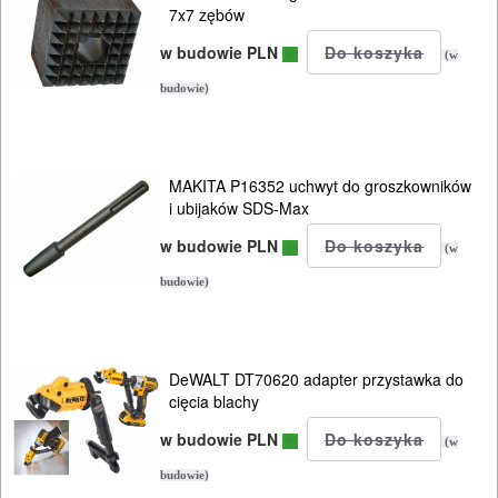
Do
7x7 zębów
odkurzaczy
w budowie PLN
(w
Do
budowie)
opalarek
Do
MAKITA P16352 uchwyt do groszkowników
i ubijaków SDS-Max
pilarek
i
w budowie PLN
(w
zagłębiar..
budowie)
Do
pił
DeWALT DT70620 adapter przystawka do
ALLIGATOR
cięcia blachy
w budowie PLN
(w
Do
budowie)
pił