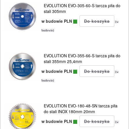
EVOLUTION EVO-305-60-S tarcza piła do
DREWNA
stali 305mm
DO
w budowie PLN
(w
METALU
budowie)
Do
frezarek
EVOLUTION EVO-355-66-S tarcza piła do
stali 355mm 25,4mm
Do
w budowie PLN
(w
gwoździarek
budowie)
Do
kluczy
EVOLUTION EVO-180-48-SN tarcza piła
udarowych
do stali INOX 180mm 20mm
Do
w budowie PLN
(w