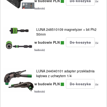
I
w budowie PLN
(w
RĘCZNE
budowie)
NARZĘDZIA
I
OSPRZĘT
LUNA 248510109 magnetyzer + bit Ph2
50mm
HYDRAULICZNE
w budowie PLN
(w
NARZĘDZIA
budowie)
INSTALACYJNE,
PALNIKI
LUNA 244040101 adapter przekładnia
PNEUMATYCZNE
kątowa z uchwytem 1/4
AKCESORIA
w budowie PLN
(w
KOMPRESORY
budowie)
NARZĘDZIA