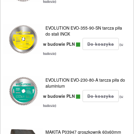
lamelownic
budowie)
Do
mieszadeł
EVOLUTION EVO-355-90-SN tarcza piła
do stali INOX
Do
w budowie PLN
młotowiertarek
(w
budowie)
Do
młotów
udarowych
EVOLUTION EVO-230-80-A tarcza piła do
aluminium
Do
w budowie PLN
(w
nożyc
budowie)
do
blach
MAKITA P03947 groszkownik 60x60mm