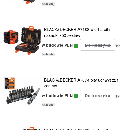
PROXXON
budowie)
Do
satyniarek
BLACK&DECKER A7188 wiertła bity
nasadki x50 zestaw
Do
w budowie PLN
(w
strugów
budowie)
i
hebli
Do
BLACK&DECKER A7074 bity uchwyt x21
zestaw
szlif.
w budowie PLN
225mm
(w
budowie)
KG
Do