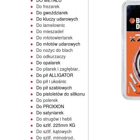
DO METALU
Do frezarek
Do gwoździarek
Do kluczy udarowych
Do lamelownic
Do mieszadeł
Do młotowiertarek
Do młotów udarowych
Do nożyc do blach
Do odkurzaczy
Do opalarek
Do pilarek i zagłębiar..
Do pił ALLIGATOR
Do pił i ukośnic
Do pił szablowych
Do pistoletów do silikonu
Do polerek
Do PROXXON
Do satyniarek
Do strugów i hebli
Do szlif. 225mm KG
Do szlif. kątowych
Do szlif. mimośrod..