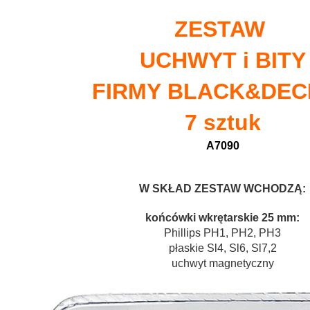
ZESTAW
UCHWYT i BITY
FIRMY
BLACK&DEC
7 sztuk
A7090
W SKŁAD ZESTAW WCHODZĄ:
końcówki wkrętarskie 25 mm:
Phillips PH1, PH2, PH3
płaskie Sl4, Sl6, Sl7,2
uchwyt magnetyczny