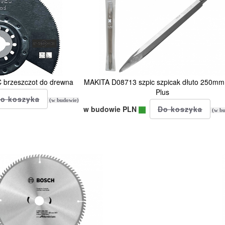
rzeszczot do drewna
MAKITA D08713 szpic szpicak dłuto 250m
Plus
(w budowie)
w budowie PLN
(w bu