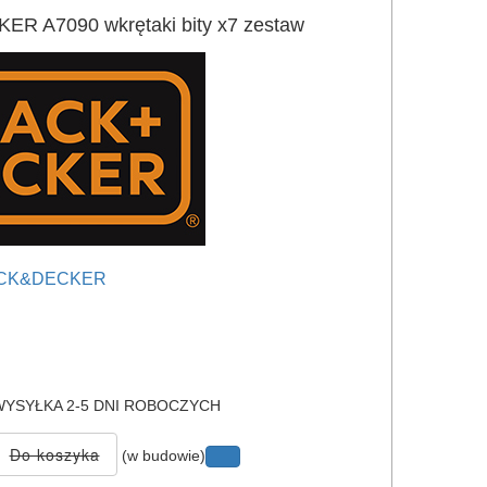
R A7090 wkrętaki bity x7 zestaw
CK&DECKER
e
0
YSYŁKA 2-5 DNI ROBOCZYCH
(w budowie)