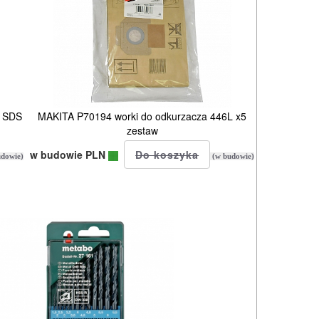
m SDS
MAKITA P70194 worki do odkurzacza 446L x5
zestaw
w budowie PLN
dowie)
(w budowie)