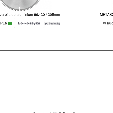
a piła do aluminium 96z 30 / 305mm
METABO 
 PLN
w bu
(w budowie)