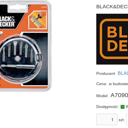
BLACK&DECKE
BLA
Producent:
Cena:
w budowi
A709
Model:
Dostępność:
W
szt.