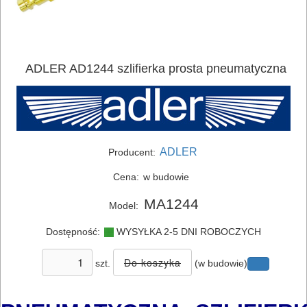
ADLER AD1244 szlifierka prosta pneumatyczna
ELEKTRONARZĘDZIA
SIECIOWE
ADLER
Producent:
ELEKTRONARZĘDZIA
Cena:
w budowie
AKUMULATOROWE
MA1244
Model:
OSPRZĘT
Dostępność:
WYSYŁKA 2-5 DNI ROBOCZYCH
I
AKCESORIA
szt.
(w budowie)
DO
ELEKTRONARZĘDZI