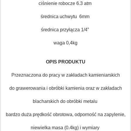
BUDOWLANE
ciśnienie robocze 6.3 atm
MASZYNY
średnica uchwytu 6mm
NARZĘDZIA
średnica przyłącza 1/4”
BRUKARSKIE
waga 0,4kg
OBRÓBKA
DREWNA
OPIS PRODUKTU
OBRÓBKA
Przeznaczona do pracy w zakładach kamieniarskich
METALU
do grawerowania i obróbki kamienia oraz w zakładach
WARSZTATOWE
I
blacharskich do obróbki metalu
RĘCZNE
bardzo duża prędkość obrotowa, odporność na zapylenie,
NARZĘDZIA
I
niewielka masa (0.4kg) i wymiary