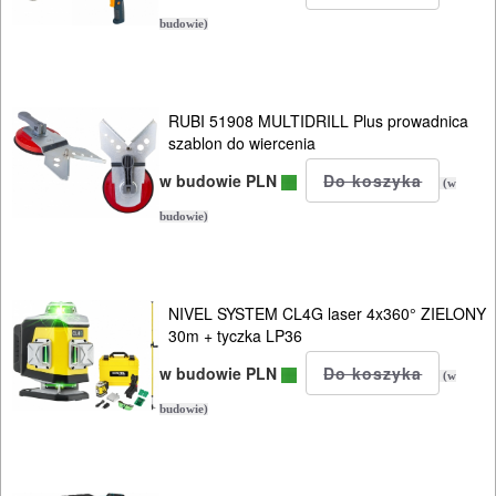
budowie)
szlifierki
diax
RUBI 51908 MULTIDRILL Plus prowadnica
szlifierki
szablon do wiercenia
kątowe
w budowie PLN
(w
szlifierki
budowie)
obrotowe
szlifierki
NIVEL SYSTEM CL4G laser 4x360° ZIELONY
30m + tyczka LP36
oscylacyjne
w budowie PLN
(w
szlifierki
budowie)
taśmowe
wyciskacze