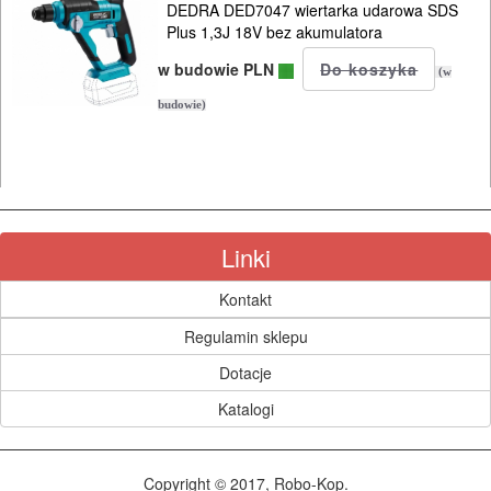
DEDRA DED7047 wiertarka udarowa SDS
wyrzynarki
Plus 1,3J 18V bez akumulatora
w budowie PLN
(w
zszywacze
budowie)
gwoździarki
piły
szablowe
Linki
pistolety
Kontakt
Akcesoria
Regulamin sklepu
Instalacje
Dotacje
SPAWALNICTWO
Katalogi
URZĄDZENIA
Copyright © 2017, Robo-Kop.