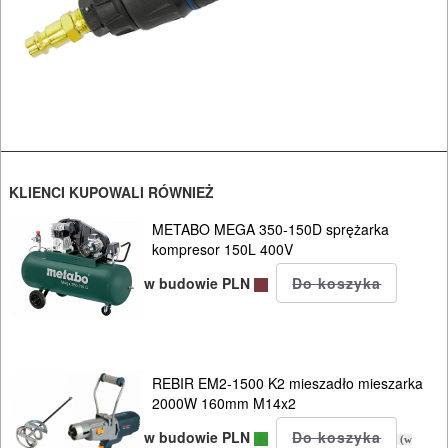
udarowe
młotki
udarowe
nitownice
nożyce
KLIENCI KUPOWALI RÓWNIEŻ
do
METABO MEGA 350-150D sprężarka
kompresor 150L 400V
blachy
w budowie PLN
polerki
smarownice
REBIR EM2-1500 K2 mieszadło mieszarka
wiertarki
2000W 160mm M14x2
w budowie PLN
wkrętarki
(w