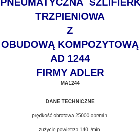
PNEUMATYCZNA
SZLIFIER
MAGAZYNOWANIE
TRZPIENIOWA
I
Z
TRANSPORTOWANIE
OBUDOWĄ
KOMPOZYTOWĄ
POMIAROWE
AD 1244
NARZĘDZIA
BUDOWLANE
FIRMY ADLER
I
MA1244
ELEKTRY..
GLAZURNICZE
DANE TECHNICZNE
AKCESORIA
prędkość obrotowa 25000 obr/min
MASZYNKI
URZĄDZENIA
zużycie powietrza 140 l/min