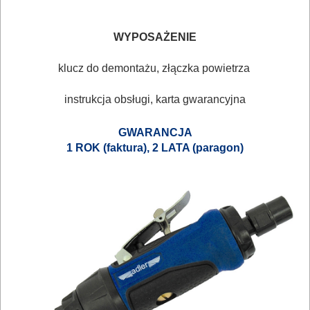
OSPRZĘT
WYPOSAŻENIE
HYDRAULICZNE
NARZĘDZIA
klucz do demontażu, złączka powietrza
INSTALACYJNE,
instrukcja obsługi, karta gwarancyjna
PALNIKI
GWARANCJA
PNEUMATYCZNE
1 ROK (faktura), 2 LATA (paragon)
AKCESORIA
KOMPRESORY
NARZĘDZIA
Sprężarki
Narzędzia
klucze