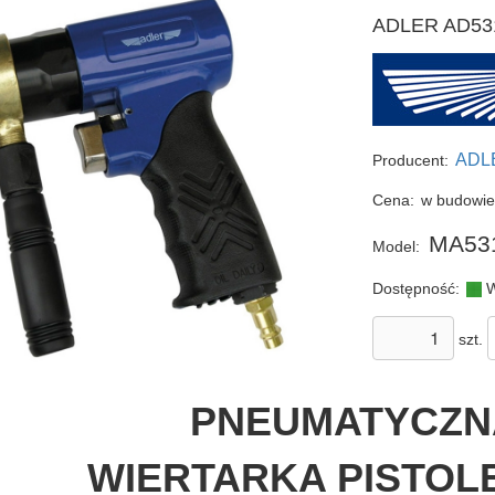
ADLER AD531 
ADL
Producent:
Cena:
w budowi
MA53
Model:
Dostępność:
W
szt.
PNEUMATYCZN
WIERTARKA PISTO