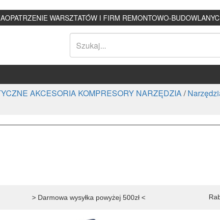
ZAOPATRZENIE WARSZTATÓW I FIRM REMONTOWO-BUDOWLANYC
YCZNE AKCESORIA KOMPRESORY NARZĘDZIA
/
Narzędz
Rab
> Darmowa wysyłka powyżej 500zł <