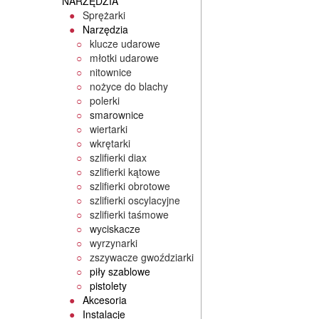
NARZĘDZIA
Sprężarki
Narzędzia
klucze udarowe
młotki udarowe
nitownice
nożyce do blachy
polerki
smarownice
wiertarki
wkrętarki
szlifierki diax
szlifierki kątowe
szlifierki obrotowe
szlifierki oscylacyjne
szlifierki taśmowe
wyciskacze
wyrzynarki
zszywacze gwoździarki
piły szablowe
pistolety
Akcesoria
Instalacje