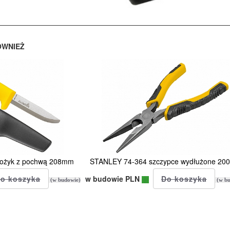
ÓWNIEŻ
ożyk z pochwą 208mm
STANLEY 74-364 szczypce wydłużone 2
w budowie PLN
(w budowie)
(w bu