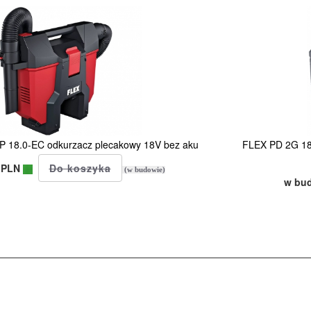
P 18.0-EC odkurzacz plecakowy 18V bez aku
FLEX PD 2G 18
 PLN
(w budowie)
w bu