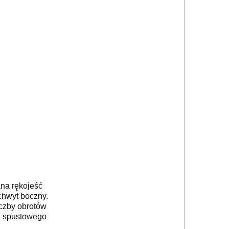
na rękojeść
chwyt boczny.
iczby obrotów
u spustowego