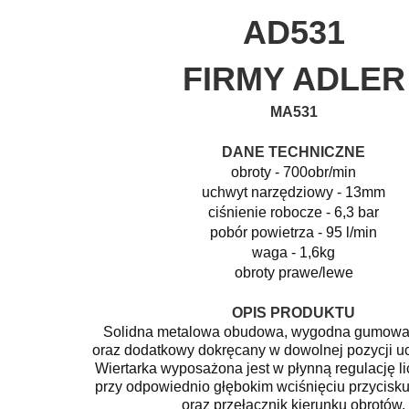
AD531
FIRMY ADLER
MA531
DANE TECHNICZNE
obroty - 700obr/min
uchwyt narzędziowy - 13mm
ciśnienie robocze - 6,3 bar
pobór powietrza - 95 l/min
waga - 1,6kg
obroty prawe/lewe
OPIS PRODUKTU
Solidna metalowa obudowa, wygodna gumowa
oraz dodatkowy dokręcany w dowolnej pozycji u
Wiertarka wyposażona jest w płynną regulację l
przy odpowiednio głębokim wciśnięciu przycisk
oraz przełącznik kierunku obrotów.