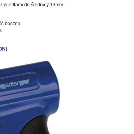
 z wiertłami do średnicy 13mm.
ść boczna,
a
ON)