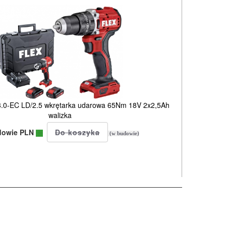
.0-EC LD/2.5 wkrętarka udarowa 65Nm 18V 2x2,5Ah
walizka
dowie PLN
(w budowie)