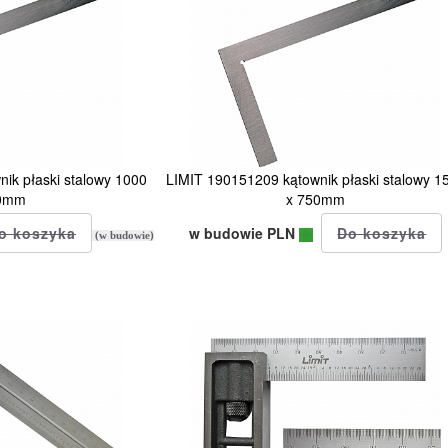
ik płaski stalowy 1000
LIMIT 190151209 kątownik płaski stalowy 1
00mm
x 750mm
w budowie PLN
(w budowie)