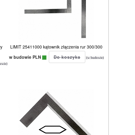
wy
LIMIT 25411000 kątownik złączenia rur 300/300
w budowie PLN
(w budowie)
owie)