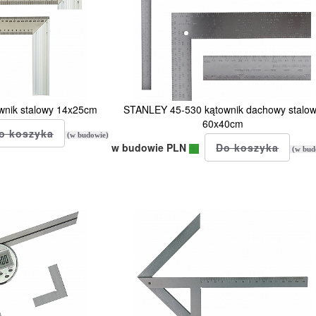
wnik stalowy 14x25cm
STANLEY 45-530 kątownik dachowy stalo
60x40cm
(w budowie)
w budowie PLN
(w bud