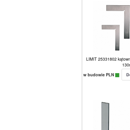
LIMIT 25331802 kątowni
13
w budowie PLN