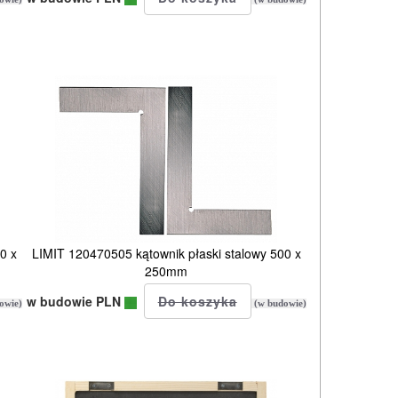
0 x
LIMIT 120470505 kątownik płaski stalowy 500 x
250mm
w budowie PLN
owie)
(w budowie)