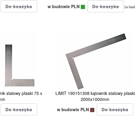
w budowie PLN
(w bud
k stalowy płaski 75 x
LIMIT 190151308 kątownik stalowy płaski
mm
2000x1000mm
w budowie PLN