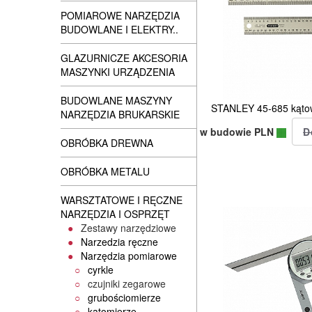
POMIAROWE NARZĘDZIA
BUDOWLANE I ELEKTRY..
GLAZURNICZE AKCESORIA
MASZYNKI URZĄDZENIA
BUDOWLANE MASZYNY
STANLEY 45-685 kąto
NARZĘDZIA BRUKARSKIE
w budowie PLN
OBRÓBKA DREWNA
OBRÓBKA METALU
WARSZTATOWE I RĘCZNE
NARZĘDZIA I OSPRZĘT
Zestawy narzędziowe
Narzedzia ręczne
Narzędzia pomiarowe
cyrkle
czujniki zegarowe
grubościomierze
kątomierze