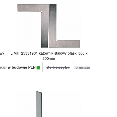
owy
LIMIT 25331901 kątownik stalowy płaski 300 x
200mm
w budowie PLN
owie)
(w budowie)