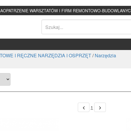
ZAOPATRZENIE WARSZTATÓW I FIRM REMONTOWO-BUDOWLANYC
TOWE I RĘCZNE NARZĘDZIA I OSPRZĘT
/
Narzędzia
1