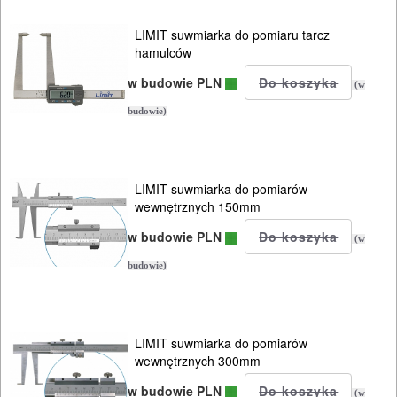
NARZĘDZIA
BUDOWLANE
LIMIT suwmiarka do pomiaru tarcz
hamulców
I
ELEKTRY..
w budowie PLN
(w
budowie)
GLAZURNICZE
AKCESORIA
MASZYNKI
LIMIT suwmiarka do pomiarów
URZĄDZENIA
wewnętrznych 150mm
w budowie PLN
(w
BUDOWLANE
budowie)
MASZYNY
NARZĘDZIA
BRUKARSKIE
LIMIT suwmiarka do pomiarów
wewnętrznych 300mm
OBRÓBKA
w budowie PLN
(w