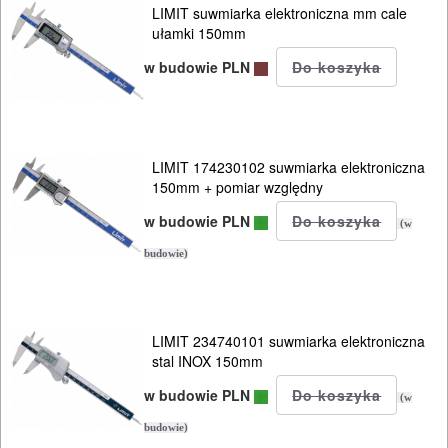
LIMIT suwmiarka elektroniczna mm cale
ułamki 150mm
Narzędzia
pomiarowe
w budowie PLN
cyrkle
czujniki
LIMIT 174230102 suwmiarka elektroniczna
150mm + pomiar względny
zegarowe
w budowie PLN
(w
grubościomierze
budowie)
kątomierze
kątowniki
LIMIT 234740101 suwmiarka elektroniczna
stal INOX 150mm
mikrometry
w budowie PLN
(w
pryzmy
budowie)