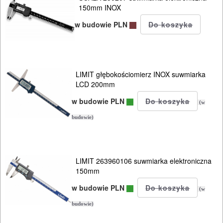
CIŚNIENIOWE
150mm INOX
w budowie PLN
LIMIT głębokościomierz INOX suwmiarka
LCD 200mm
w budowie PLN
(w
budowie)
LIMIT 263960106 suwmiarka elektroniczna
150mm
w budowie PLN
(w
budowie)