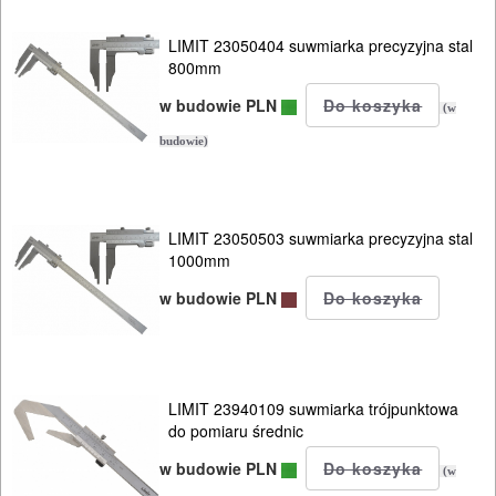
PALNIKI
LIMIT 23050404 suwmiarka precyzyjna stal
PNEUMATYCZNE
800mm
AKCESORIA
w budowie PLN
(w
KOMPRESORY
budowie)
NARZĘDZIA
SPAWALNICTWO
LIMIT 23050503 suwmiarka precyzyjna stal
1000mm
URZĄDZENIA
ROZRUCHOWE
w budowie PLN
PROSTOWNIKI
I
OSPRZĘT
LIMIT 23940109 suwmiarka trójpunktowa
do pomiaru średnic
AGREGATY
w budowie PLN
(w
PRĄDOWE