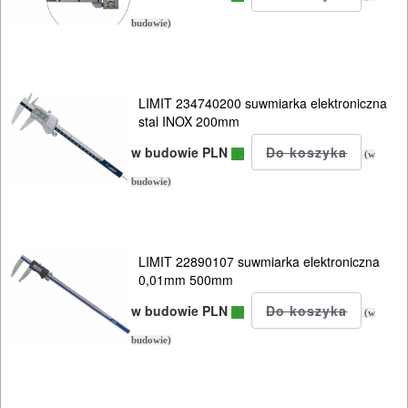
DREWNA
budowie)
OBRÓBKA
METALU
LIMIT 234740200 suwmiarka elektroniczna
WARSZTATOWE
stal INOX 200mm
I
w budowie PLN
(w
RĘCZNE
budowie)
NARZĘDZIA
I
OSPRZĘT
LIMIT 22890107 suwmiarka elektroniczna
0,01mm 500mm
Zestawy
w budowie PLN
(w
narzędziowe
budowie)
Narzedzia
ręczne