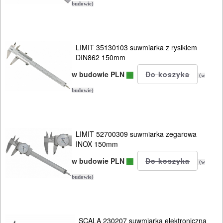
budowie)
ODZIEŻ
ROBOCZA
LIMIT 35130103 suwmiarka z rysikiem
I
DIN862 150mm
BHP
w budowie PLN
(w
SPRZĘT
budowie)
AGD
OGRODNICZE
LIMIT 52700309 suwmiarka zegarowa
NARZĘDZIA
INOX 150mm
PILARKI-
w budowie PLN
(w
KOSIARKI-
budowie)
KOSY
MYJKI
SCALA 230207 suwmiarka elektroniczna