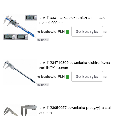
traserskie
przymiary
LIMIT suwmiarka elektroniczna mm cale
ułamki 200mm
sprawdziany
w budowie PLN
(w
szczękowe
budowie)
statywy
pomiarowe
LIMIT 234740309 suwmiarka elektroniczna
suwmiarki
stal INOX 300mm
w budowie PLN
(w
inne
budowie)
Warsztat
pracy
LIMIT 23050057 suwmiarka precyzyjna stal
Zszywacze
300mm