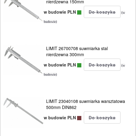
nierdzewna 150mm
SIECIOWE
w budowie PLN
(w
ELEKTRONARZĘDZIA
budowie)
AKUMULATOROWE
OSPRZĘT
LIMIT 26700708 suwmiarka stal
I
nierdzewna 300mm
AKCESORIA
w budowie PLN
(w
DO
budowie)
ELEKTRONARZĘDZI
MAGAZYNOWANIE
LIMIT 23040108 suwmiarka warsztatowa
I
500mm DIN862
TRANSPORTOWANIE
w budowie PLN
POMIAROWE