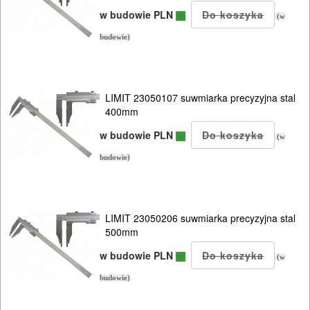
Nitownice
w budowie PLN
(w
budowie)
Oświetlenie
Przedłużacze
LIMIT 23050107 suwmiarka precyzyjna stal
Szafki
400mm
narzędziowe
w budowie PLN
(w
budowie)
Samochodowe
DLA
ELEKTRYKÓW
LIMIT 23050206 suwmiarka precyzyjna stal
500mm
HYDRAULICZNE
w budowie PLN
(w
NARZĘDZIA
budowie)
INSTALACYJNE,