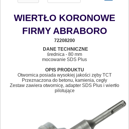
osprzętowe
WIERTŁO KORONOWE
DO
BETONU
FIRMY ABRABORO
System
72208200
sds-
*
DANE TECHNICZNE
średnica - 80
mm
plus
mocowanie SDS Plus
*
wiertła
OPIS PRODUKTU
Otwornica posiada wysokiej jakości zęby TCT
sds-
Przeznaczona do betonu, kamienia, cegły
Zestaw zawiera otwornicę, adapter SDS Plus i wiertło
plus
pilotujące
*
dłuta
sds-
plus