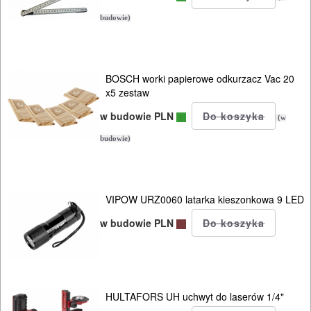
Tarcze
budowie)
szlifierskie
Tarcze
BOSCH worki papierowe odkurzacz Vac 20
polerskie
x5 zestaw
w budowie PLN
Korony
(w
do
budowie)
wiertnic
Korony
VIPOW URZ0060 latarka kieszonkowa 9 LED
uniwersalne
w budowie PLN
Brzeszczoty
DO
HULTAFORS UH uchwyt do laserów 1/4"
DREWNA