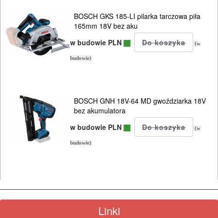
Do
BOSCH GKS 185-LI pilarka tarczowa piła
mieszadeł
165mm 18V bez aku
w budowie PLN
Do
(w
młotowiertarek
budowie)
Do
młotów
BOSCH GNH 18V-64 MD gwoździarka 18V
bez akumulatora
udarowych
w budowie PLN
(w
Do
budowie)
nożyc
do
blach
Do
Linki