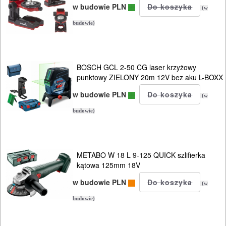
w budowie PLN
(w
DO
budowie)
METALU
Do
BOSCH GCL 2-50 CG laser krzyżowy
frezarek
punktowy ZIELONY 20m 12V bez aku L-BOXX
w budowie PLN
Do
(w
gwoździarek
budowie)
Do
kluczy
METABO W 18 L 9-125 QUICK szlifierka
kątowa 125mm 18V
udarowych
w budowie PLN
(w
Do
budowie)
lamelownic