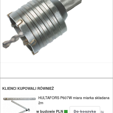
korony
sds-
plus
System
sds-
max
Młoty
wyburzeniowe
Wiertła
walcowe
KLIENCI KUPOWALI RÓWNIEŻ
Tarcze
HULTAFORS P607W miara miarka składana
2m
diamentowe
w budowie PLN
(w