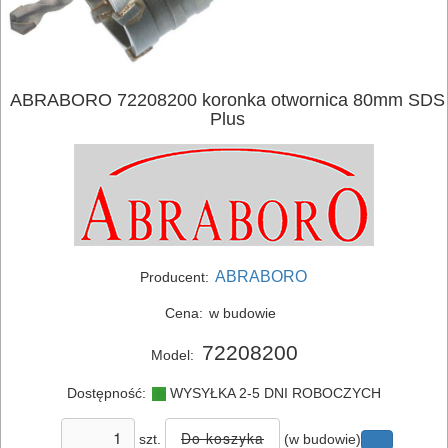
ELEKTRONARZĘDZIA
ABRABORO 72208200 koronka otwornica 80mm SDS
Plus
SIECIOWE
ELEKTRONARZĘDZIA
AKUMULATOROWE
OSPRZĘT
ABRABORO
Producent:
I
Cena:
w budowie
AKCESORIA
DO
72208200
Model:
ELEKTRONARZĘDZI
Dostępność:
WYSYŁKA 2-5 DNI ROBOCZYCH
Zestawy
szt.
(w budowie)