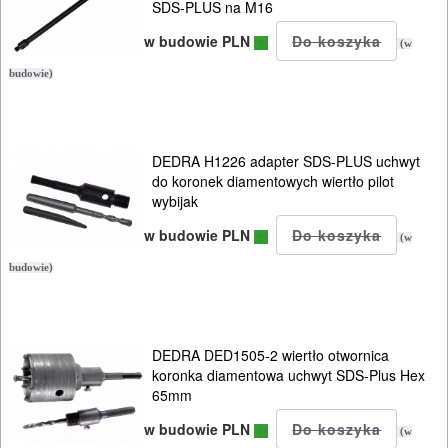
SDS-PLUS na M16
uniwersalne
w budowie PLN
(w
Brzeszczoty
budowie)
DO
DREWNA
DEDRA H1226 adapter SDS-PLUS uchwyt
do koronek diamentowych wiertło pilot
DO
wybijak
METALU
w budowie PLN
(w
Do
budowie)
frezarek
Do
DEDRA DED1505-2 wiertło otwornica
koronka diamentowa uchwyt SDS-Plus Hex
gwoździarek
65mm
Do
w budowie PLN
(w