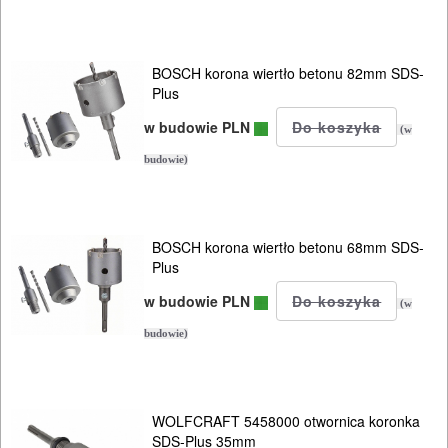
AKCESORIA
DO
BOSCH korona wiertło betonu 82mm SDS-
ELEKTRONARZĘDZI
Plus
w budowie PLN
Zestawy
(w
osprzętowe
budowie)
DO
BETONU
BOSCH korona wiertło betonu 68mm SDS-
Plus
System
w budowie PLN
(w
sds-
budowie)
plus
wiertła
WOLFCRAFT 5458000 otwornica koronka
sds-
SDS-Plus 35mm