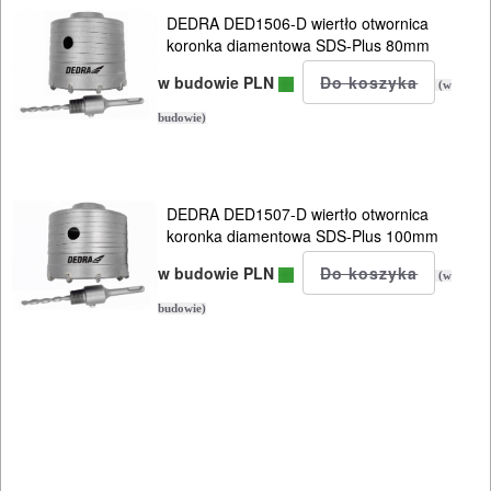
nożyc
DEDRA DED1506-D wiertło otwornica
koronka diamentowa SDS-Plus 80mm
do
blach
w budowie PLN
(w
budowie)
Do
odkurzaczy
DEDRA DED1507-D wiertło otwornica
Do
koronka diamentowa SDS-Plus 100mm
opalarek
w budowie PLN
(w
Do
budowie)
pilarek
i
zagłębiar..
Do