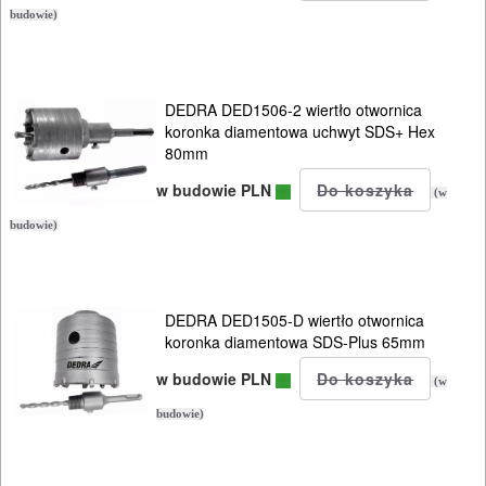
kluczy
budowie)
udarowych
Do
DEDRA DED1506-2 wiertło otwornica
lamelownic
koronka diamentowa uchwyt SDS+ Hex
80mm
Do
w budowie PLN
(w
mieszadeł
budowie)
Do
młotowiertarek
DEDRA DED1505-D wiertło otwornica
koronka diamentowa SDS-Plus 65mm
Do
w budowie PLN
młotów
(w
udarowych
budowie)
Do