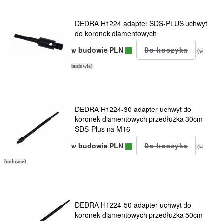
Wiertła
walcowe
DEDRA H1224 adapter SDS-PLUS uchwyt
do koronek diamentowych
Tarcze
w budowie PLN
(w
diamentowe
budowie)
Tarcze
szlifierskie
DEDRA H1224-30 adapter uchwyt do
koronek diamentowych przedłużka 30cm
Tarcze
SDS-Plus na M16
polerskie
w budowie PLN
(w
Korony
budowie)
do
wiertnic
DEDRA H1224-50 adapter uchwyt do
koronek diamentowych przedłużka 50cm
Korony