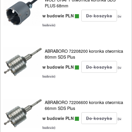
PLUS 68mm
w budowie PLN
(w
budowie)
ABRABORO 72208200 koronka otwornica
80mm SDS Plus
w budowie PLN
(w
ELEKTRONARZĘDZIA
budowie)
SIECIOWE
ELEKTRONARZĘDZIA
ABRABORO 72206600 koronka otwornica
AKUMULATOROWE
66mm SDS Plus
w budowie PLN
(w
OSPRZĘT
budowie)
I