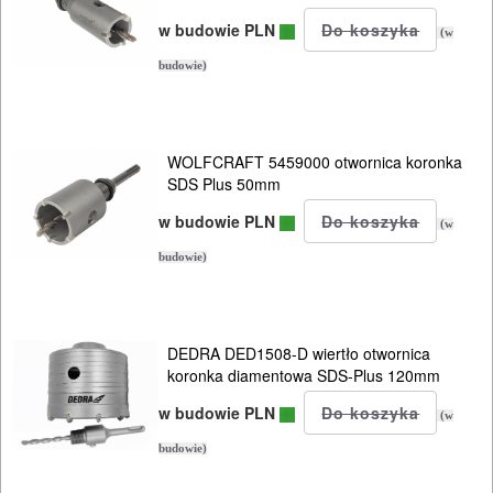
plus
w budowie PLN
(w
dłuta
budowie)
sds-
plus
WOLFCRAFT 5459000 otwornica koronka
korony
SDS Plus 50mm
sds-
w budowie PLN
(w
plus
budowie)
System
sds-
DEDRA DED1508-D wiertło otwornica
max
koronka diamentowa SDS-Plus 120mm
w budowie PLN
(w
Młoty
budowie)
wyburzeniowe