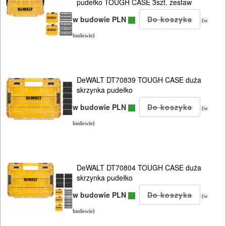
pudełko TOUGH CASE 3szt. zestaw
WARSZTATOWE
w budowie PLN
(w
I
budowie)
RĘCZNE
NARZĘDZIA
DeWALT DT70839 TOUGH CASE duża
I
skrzynka pudełko
OSPRZĘT
w budowie PLN
(w
HYDRAULICZNE
budowie)
NARZĘDZIA
INSTALACYJNE,
PALNIKI
DeWALT DT70804 TOUGH CASE duża
skrzynka pudełko
PNEUMATYCZNE
w budowie PLN
(w
AKCESORIA
budowie)
KOMPRESORY