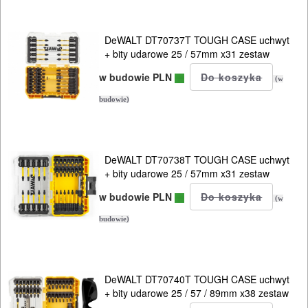
NARZĘDZIA
DeWALT DT70737T TOUGH CASE uchwyt
SPAWALNICTWO
+ bity udarowe 25 / 57mm x31 zestaw
w budowie PLN
URZĄDZENIA
(w
ROZRUCHOWE
budowie)
PROSTOWNIKI
I
DeWALT DT70738T TOUGH CASE uchwyt
OSPRZĘT
+ bity udarowe 25 / 57mm x31 zestaw
w budowie PLN
AGREGATY
(w
PRĄDOWE
budowie)
ODZIEŻ
ROBOCZA
DeWALT DT70740T TOUGH CASE uchwyt
+ bity udarowe 25 / 57 / 89mm x38 zestaw
I