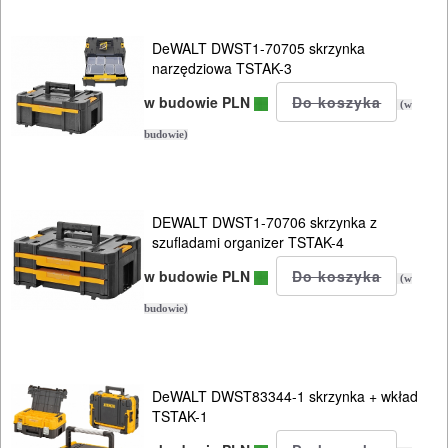
DeWALT DWST1-70705 skrzynka
narzędziowa TSTAK-3
w budowie PLN
(w
ELEKTRONARZĘDZIA
budowie)
SIECIOWE
ELEKTRONARZĘDZIA
DEWALT DWST1-70706 skrzynka z
AKUMULATOROWE
szufladami organizer TSTAK-4
OSPRZĘT
w budowie PLN
(w
I
budowie)
AKCESORIA
DO
DeWALT DWST83344-1 skrzynka + wkład
ELEKTRONARZĘDZI
TSTAK-1