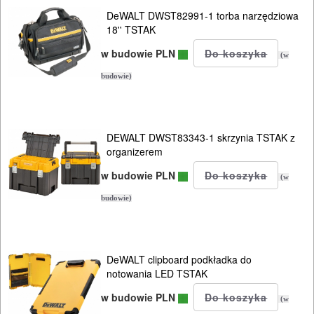
Tstak
DeWALT DWST82991-1 torba narzędziowa
18'' TSTAK
system
w budowie PLN
(w
DeWALT
budowie)
Tough
system
DEWALT DWST83343-1 skrzynia TSTAK z
FESTOOL
organizerem
Sys
w budowie PLN
(w
system
budowie)
METABO
Lock
DeWALT clipboard podkładka do
notowania LED TSTAK
system
MAKITA
w budowie PLN
(w