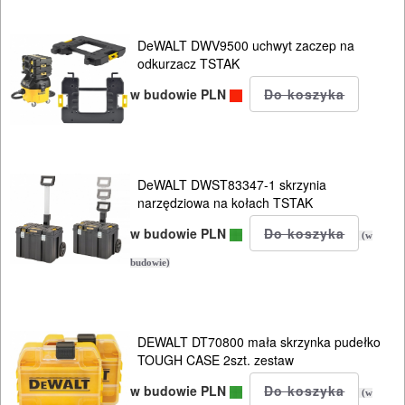
Kamizelki
narzędziowe
DeWALT DWV9500 uchwyt zaczep na
odkurzacz TSTAK
Wiadra
w budowie PLN
Kuwety
Kosze
Wózki
DeWALT DWST83347-1 skrzynia
narzędziowa na kołach TSTAK
jezdne
w budowie PLN
(w
inne
budowie)
POMIAROWE
NARZĘDZIA
DEWALT DT70800 mała skrzynka pudełko
BUDOWLANE
TOUGH CASE 2szt. zestaw
I
w budowie PLN
(w