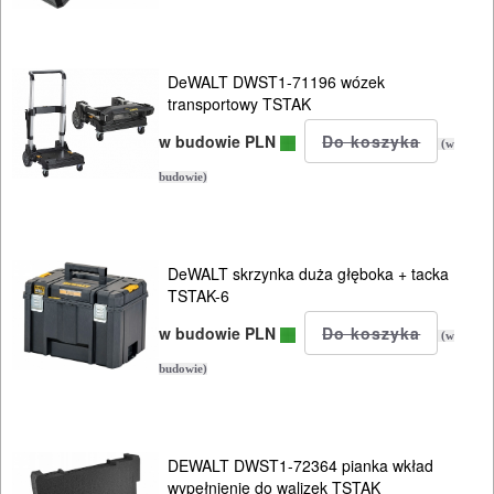
DeWALT DWST1-71196 wózek
transportowy TSTAK
w budowie PLN
(w
budowie)
DeWALT skrzynka duża głęboka + tacka
TSTAK-6
w budowie PLN
(w
budowie)
DEWALT DWST1-72364 pianka wkład
wypełnienie do walizek TSTAK