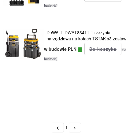
budowie)
DeWALT DWST83411-1 skrzynia
narzędziowa na kołach TSTAK x3 zestaw
w budowie PLN
(w
budowie)
1