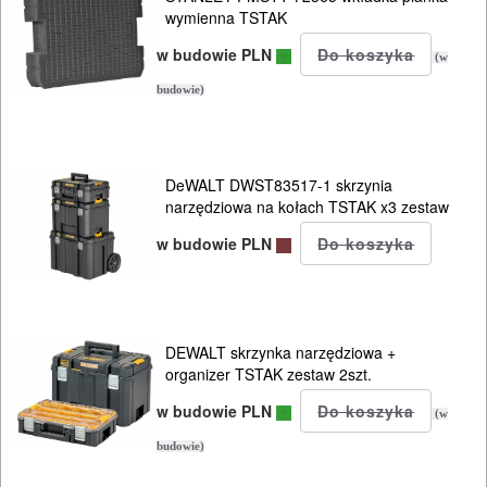
system
wymienna TSTAK
QBRICK
w budowie PLN
(w
system
budowie)
DEDRA
SAS
DeWALT DWST83517-1 skrzynia
narzędziowa na kołach TSTAK x3 zestaw
system
w budowie PLN
MILWAUKEE
PACKOUT
Torby
DEWALT skrzynka narzędziowa +
Plecaki
organizer TSTAK zestaw 2szt.
w budowie PLN
Pasy
(w
Kabury
budowie)