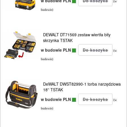
MAGAZYNOWANIE
w budowie PLN
(w
I
budowie)
TRANSPORTOWANIE
Skrzynki
DEWALT DT71569 zestaw wiertła bity
narzędziowe
skrzynka TSTAK
w budowie PLN
(w
Skrzynki
budowie)
systemowe
system
BOSCH
DeWALT DWST82990-1 torba narzędziowa
18'' TSTAK
L-
w budowie PLN
Boxx
(w
budowie)
system
DeWALT