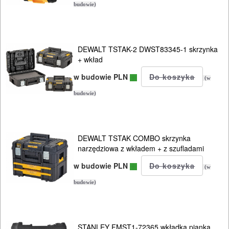
Makpac
budowie)
system
STANLEY
DEWALT TSTAK-2 DWST83345-1 skrzynka
Tstak
+ wkład
w budowie PLN
(w
system
budowie)
STANLEY
Click
system
DEWALT TSTAK COMBO skrzynka
narzędziowa z wkładem + z szufladami
STANLEY
w budowie PLN
(w
FMST
budowie)
system
HAUPA
STANLEY FMST1-72365 wkładka pianka