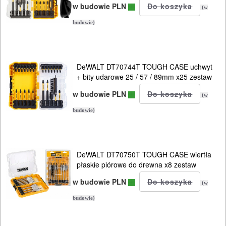
BHP
w budowie PLN
(w
budowie)
SPRZĘT
AGD
DeWALT DT70744T TOUGH CASE uchwyt
OGRODNICZE
+ bity udarowe 25 / 57 / 89mm x25 zestaw
NARZĘDZIA
w budowie PLN
(w
PILARKI-
budowie)
KOSIARKI-
KOSY
MYJKI
DeWALT DT70750T TOUGH CASE wiertła
CIŚNIENIOWE
płaskie piórowe do drewna x8 zestaw
w budowie PLN
(w
budowie)