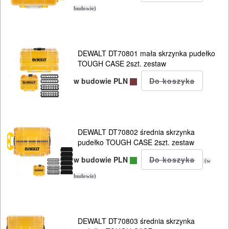
ELEKTRY..
budowie)
GLAZURNICZE
AKCESORIA
DEWALT DT70801 mała skrzynka pudełko
MASZYNKI
TOUGH CASE 2szt. zestaw
URZĄDZENIA
w budowie PLN
BUDOWLANE
MASZYNY
NARZĘDZIA
DEWALT DT70802 średnia skrzynka
pudełko TOUGH CASE 2szt. zestaw
BRUKARSKIE
w budowie PLN
(w
OBRÓBKA
budowie)
DREWNA
OBRÓBKA
DEWALT DT70803 średnia skrzynka
METALU