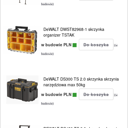
Skrzynki
budowie)
systemowe
system
DeWALT DWST82968-1 skrzynka
organizer TSTAK
BOSCH
L-
w budowie PLN
(w
Boxx
budowie)
system
DeWALT
DeWALT DS300 TS 2.0 skrzynka skrzynia
Tstak
narzędziowa max 50kg
w budowie PLN
(w
system
budowie)
DeWALT
Tough