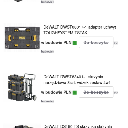
budowie)
DeWALT DWST08017-1 adapter uchwyt
TOUGHSYSTEM TSTAK
w budowie PLN
(w
budowie)
DeWALT DWST83401-1 skrzynia
narzędziowa 3szt. wózek zestaw 4w1
w budowie PLN
(w
budowie)
DeWALT DS150 TS skrzynka skrzynia