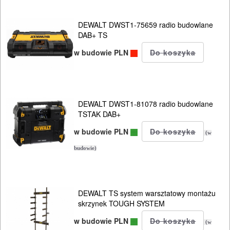
ELEKTRONARZĘDZIA
DEWALT DWST1-75659 radio budowlane
AKUMULATOROWE
DAB+ TS
w budowie PLN
OSPRZĘT
I
AKCESORIA
DO
DEWALT DWST1-81078 radio budowlane
TSTAK DAB+
ELEKTRONARZĘDZI
w budowie PLN
(w
MAGAZYNOWANIE
budowie)
I
TRANSPORTOWANIE
DEWALT TS system warsztatowy montażu
Skrzynki
skrzynek TOUGH SYSTEM
narzędziowe
w budowie PLN
(w