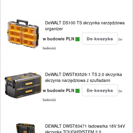
STANLEY
Click
DeWALT DS100 TS skrzynka narzędziowa
organizer
system
w budowie PLN
STANLEY
(w
FMST
budowie)
system
HAUPA
DeWALT DWST83529-1 TS 2.0 skrzynka
skrzynia narzędziowa z szufladami
system
w budowie PLN
(w
QBRICK
budowie)
system
DEDRA
DEWALT DWST83471 ładowarka 18V 54V
SAS
skrzynka TOUGHSYSTEM 2.0