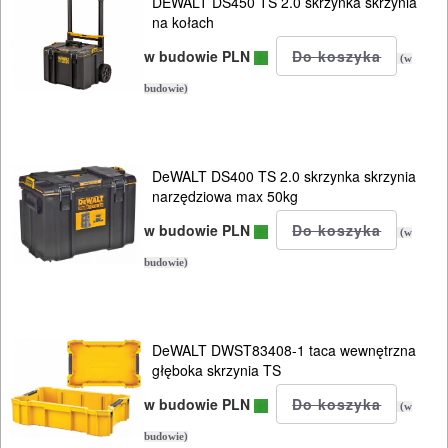
DEWALT DS450 TS 2.0 skrzynka skrzynia
system
na kołach
FESTOOL
w budowie PLN
(w
Sys
budowie)
system
METABO
Lock
DeWALT DS400 TS 2.0 skrzynka skrzynia
narzędziowa max 50kg
system
w budowie PLN
(w
MAKITA
budowie)
Makpac
system
DeWALT DWST83408-1 taca wewnętrzna
STANLEY
głęboka skrzynia TS
Tstak
w budowie PLN
(w
system
budowie)