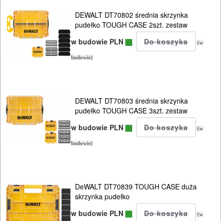
DEWALT DT70802 średnia skrzynka
Wózki
pudełko TOUGH CASE 2szt. zestaw
jezdne
w budowie PLN
(w
inne
budowie)
POMIAROWE
NARZĘDZIA
DEWALT DT70803 średnia skrzynka
BUDOWLANE
pudełko TOUGH CASE 3szt. zestaw
I
w budowie PLN
(w
ELEKTRY..
budowie)
GLAZURNICZE
AKCESORIA
DeWALT DT70839 TOUGH CASE duża
MASZYNKI
skrzynka pudełko
URZĄDZENIA
w budowie PLN
(w