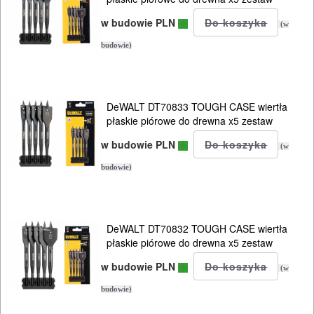
NARZĘDZIA
PILARKI-
w budowie PLN
(w
KOSIARKI-
budowie)
KOSY
MYJKI
DeWALT DT70833 TOUGH CASE wiertła
CIŚNIENIOWE
płaskie piórowe do drewna x5 zestaw
w budowie PLN
(w
budowie)
DeWALT DT70832 TOUGH CASE wiertła
płaskie piórowe do drewna x5 zestaw
w budowie PLN
(w
budowie)