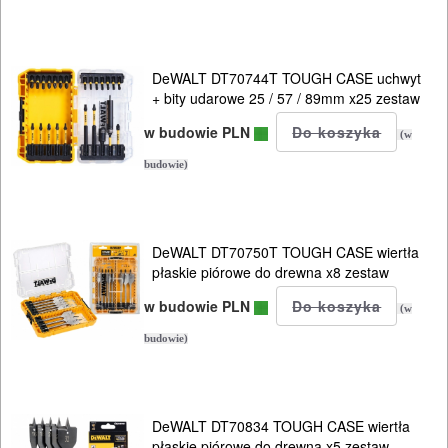
PROSTOWNIKI
I
OSPRZĘT
DeWALT DT70744T TOUGH CASE uchwyt
+ bity udarowe 25 / 57 / 89mm x25 zestaw
AGREGATY
w budowie PLN
(w
PRĄDOWE
budowie)
ODZIEŻ
ROBOCZA
DeWALT DT70750T TOUGH CASE wiertła
I
płaskie piórowe do drewna x8 zestaw
BHP
w budowie PLN
(w
SPRZĘT
budowie)
AGD
OGRODNICZE
DeWALT DT70834 TOUGH CASE wiertła
płaskie piórowe do drewna x5 zestaw