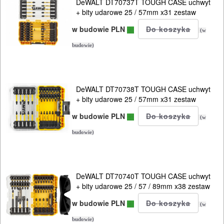
DeWALT DT70737T TOUGH CASE uchwyt
OSPRZĘT
+ bity udarowe 25 / 57mm x31 zestaw
w budowie PLN
(w
HYDRAULICZNE
budowie)
NARZĘDZIA
INSTALACYJNE,
PALNIKI
DeWALT DT70738T TOUGH CASE uchwyt
+ bity udarowe 25 / 57mm x31 zestaw
PNEUMATYCZNE
w budowie PLN
(w
AKCESORIA
budowie)
KOMPRESORY
NARZĘDZIA
SPAWALNICTWO
DeWALT DT70740T TOUGH CASE uchwyt
+ bity udarowe 25 / 57 / 89mm x38 zestaw
URZĄDZENIA
w budowie PLN
(w
ROZRUCHOWE
budowie)