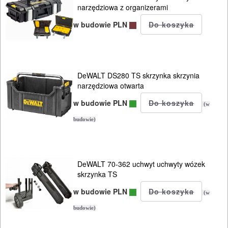
narzędziowa z organizerami
w budowie PLN
DeWALT DS280 TS skrzynka skrzynia
narzędziowa otwarta
w budowie PLN
(w
budowie)
DeWALT 70-362 uchwyt uchwyty wózek
skrzynka TS
w budowie PLN
(w
ELEKTRONARZĘDZIA
budowie)
SIECIOWE