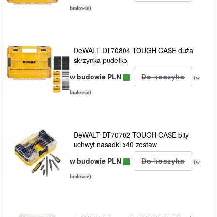
BUDOWLANE
budowie)
MASZYNY
NARZĘDZIA
DeWALT DT70804 TOUGH CASE duża
BRUKARSKIE
skrzynka pudełko
w budowie PLN
OBRÓBKA
(w
DREWNA
budowie)
OBRÓBKA
METALU
DeWALT DT70702 TOUGH CASE bity
uchwyt nasadki x40 zestaw
WARSZTATOWE
w budowie PLN
(w
I
budowie)
RĘCZNE
NARZĘDZIA
I