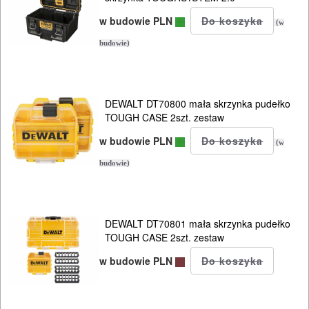
system
w budowie PLN
(w
MILWAUKEE
budowie)
PACKOUT
Torby
DEWALT DT70800 mała skrzynka pudełko
Plecaki
TOUGH CASE 2szt. zestaw
w budowie PLN
(w
Pasy
budowie)
Kabury
Kamizelki
narzędziowe
DEWALT DT70801 mała skrzynka pudełko
TOUGH CASE 2szt. zestaw
Wiadra
w budowie PLN
Kuwety
Kosze