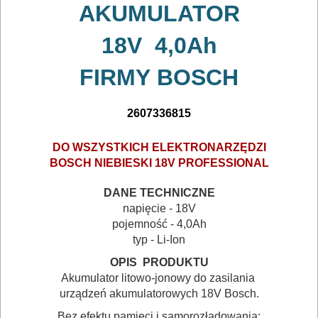
bruzdownice
AKUMULATOR
frezarki
18V 4,0Ah
gwoździarki
FIRMY
BOSCH
klucze
2607336815
udarowe
DO WSZYSTKICH ELEKTRONARZĘDZI
lamelownice
BOSCH NIEBIESKI 18V PROFESSIONAL
latarki
DANE TECHNICZNE
napięcie - 18V
lampy
pojemność - 4,0Ah
typ - Li-Ion
lutownice
OPIS PRODUKTU
mieszarki
Akumulator litowo-jonowy do zasilania
urządzeń akumulatorowych 18V Bosch.
młotowiertarki
Bez efektu pamięci i samorozładowania: