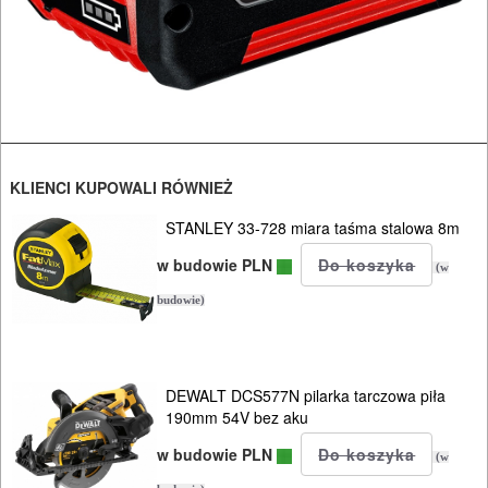
kabli
nożyce
uniwersalne
odkurzacze
KLIENCI KUPOWALI RÓWNIEŻ
opalarki
STANLEY 33-728 miara taśma stalowa 8m
pilarki
w budowie PLN
(w
stołowe
budowie)
pilarki,
zagłębiarki
DEWALT DCS577N pilarka tarczowa piła
190mm 54V bez aku
piły
w budowie PLN
(w
alligator