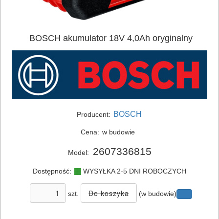
BOSCH akumulator 18V 4,0Ah oryginalny
ELEKTRONARZĘDZIA
SIECIOWE
ELEKTRONARZĘDZIA
AKUMULATOROWE
BOSCH
Producent:
ZESTAWY
Cena:
w budowie
NARZĘDZI
2607336815
Model:
akumulatory
Dostępność:
WYSYŁKA 2-5 DNI ROBOCZYCH
ładowarki
szt.
(w budowie)
WKRĘTARKI