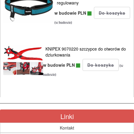
przecinarki
regulowany
do
w budowie PLN
prętów
(w budowie)
radia
/
KNIPEX 9070220 szczypce do otworów do
głośniki
dziurkowania
budowlane
w budowie PLN
(w
satyniarki
budowie)
smarownice
sprężarki
Linki
strugi
Kontakt
szlifierki