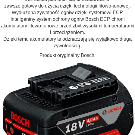
sds-
zawsze gotowy do użycia dzięki technologii litowo-jonowej.
Wydłużona żywotność ogniw dzięki systemowi ECP.
max
Inteligentny system ochrony ogniw Bosch ECP chroni
akumulatory litowo-jonowe przed zbyt wysokimi temperaturami
młotowiertarki
i przeciążeniem.
sds-
Dzięki temu akumulatory te odznaczają się wyjątkowo długą
żywotnością.
plus
Produkt oryginalny Bosch.
młoty
nitownice
nożyce
do
blachy
nożyce
do