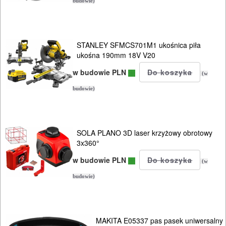
budowie)
piły
szablowe
STANLEY SFMCS701M1 ukośnica piła
piły
ukośna 190mm 18V V20
taśmowe
w budowie PLN
(w
budowie)
pistolety
do
kleju
SOLA PLANO 3D laser krzyżowy obrotowy
3x360°
pistolety
w budowie PLN
(w
do
budowie)
silikonu
polerki
MAKITA E05337 pas pasek uniwersalny