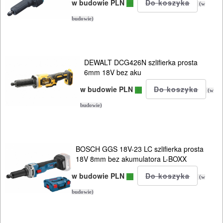
w budowie PLN
(w
młotowiertarki
budowie)
sds-
plus
młoty
DEWALT DCG426N szlifierka prosta
6mm 18V bez aku
nitownice
w budowie PLN
(w
budowie)
nożyce
do
blachy
BOSCH GGS 18V-23 LC szlifierka prosta
18V 8mm bez akumulatora L-BOXX
nożyce
w budowie PLN
do
(w
kabli
budowie)
nożyce