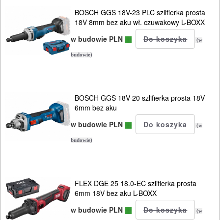
uniwersalne
BOSCH GGS 18V-23 PLC szlifierka prosta
18V 8mm bez aku wł. czuwakowy L-BOXX
odkurzacze
w budowie PLN
(w
opalarki
budowie)
pilarki
stołowe
BOSCH GGS 18V-20 szlifierka prosta 18V
6mm bez aku
pilarki,
w budowie PLN
(w
zagłębiarki
budowie)
piły
alligator
FLEX DGE 25 18.0-EC szlifierka prosta
6mm 18V bez aku L-BOXX
piły
szablowe
w budowie PLN
(w