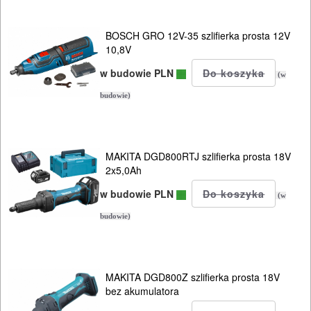
gwoździarki
BOSCH GRO 12V-35 szlifierka prosta 12V
klucze
10,8V
udarowe
w budowie PLN
(w
lamelownice
budowie)
latarki
lampy
MAKITA DGD800RTJ szlifierka prosta 18V
2x5,0Ah
lutownice
w budowie PLN
(w
mieszarki
budowie)
młotowiertarki
sds-
MAKITA DGD800Z szlifierka prosta 18V
max
bez akumulatora