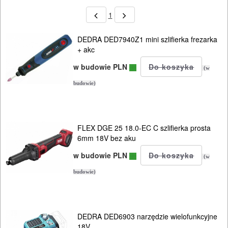
1
DEDRA DED7940Z1 mini szlifierka frezarka
+ akc
w budowie PLN
(w
budowie)
FLEX DGE 25 18.0-EC C szlifierka prosta
6mm 18V bez aku
w budowie PLN
(w
budowie)
DEDRA DED6903 narzędzie wielofunkcyjne
18V