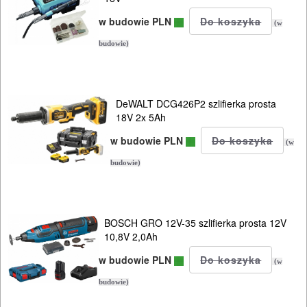
ELEKTRONARZĘDZIA
w budowie PLN
SIECIOWE
(w
budowie)
ELEKTRONARZĘDZIA
AKUMULATOROWE
DeWALT DCG426P2 szlifierka prosta
ZESTAWY
18V 2x 5Ah
NARZĘDZI
w budowie PLN
(w
akumulatory
budowie)
ładowarki
WKRĘTARKI
BOSCH GRO 12V-35 szlifierka prosta 12V
10,8V 2,0Ah
bruzdownice
w budowie PLN
(w
frezarki
budowie)