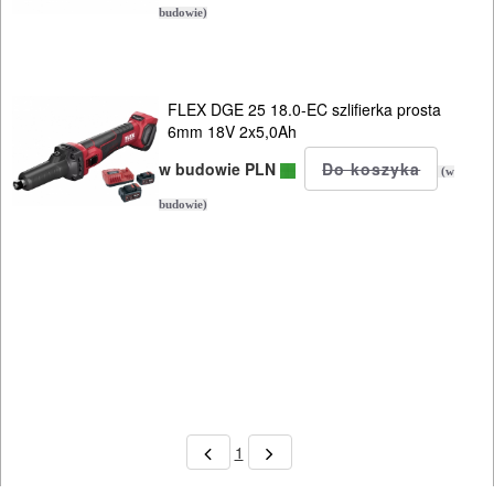
budowie)
piły
taśmowe
FLEX DGE 25 18.0-EC szlifierka prosta
pistolety
6mm 18V 2x5,0Ah
do
w budowie PLN
(w
kleju
budowie)
pistolety
do
silikonu
polerki
przecinarki
do
1
prętów