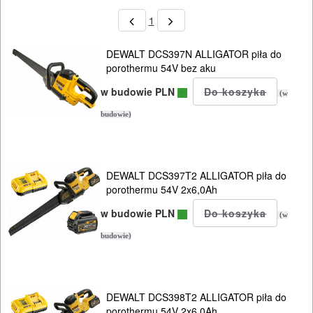
SIECIOWE
1
ELEKTRONARZĘDZIA
DEWALT DCS397N ALLIGATOR piła do
AKUMULATOROWE
porothermu 54V bez aku
ZESTAWY
w budowie PLN
(w
NARZĘDZI
budowie)
akumulatory
ładowarki
DEWALT DCS397T2 ALLIGATOR piła do
porothermu 54V 2x6,0Ah
WKRĘTARKI
w budowie PLN
(w
bruzdownice
budowie)
frezarki
DEWALT DCS398T2 ALLIGATOR piła do
gwoździarki
porothermu 54V 2x6,0Ah