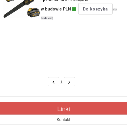
klucze
w budowie PLN
(w
udarowe
budowie)
lamelownice
latarki
lampy
lutownice
mieszarki
1
młotowiertarki
sds-
Linki
max
Kontakt
młotowiertarki