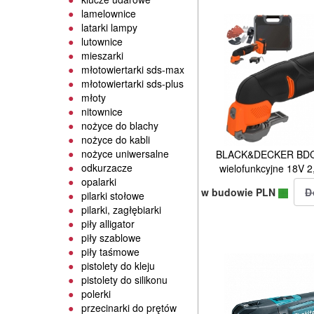
lamelownice
latarki lampy
lutownice
mieszarki
młotowiertarki sds-max
młotowiertarki sds-plus
młoty
nitownice
nożyce do blachy
nożyce do kabli
nożyce uniwersalne
BLACK&DECKER BDC
odkurzacze
wielofunkcyjne 18V 2
opalarki
w budowie PLN
pilarki stołowe
pilarki, zagłębiarki
piły alligator
piły szablowe
piły taśmowe
pistolety do kleju
pistolety do silikonu
polerki
przecinarki do prętów