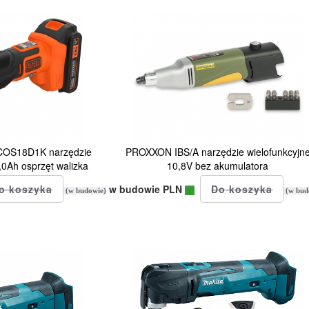
OS18D1K narzędzie
PROXXON IBS/A narzędzie wielofunkcyjn
,0Ah osprzęt walizka
10,8V bez akumulatora
w budowie PLN
(w budowie)
(w bud