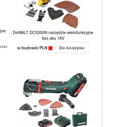
jne
DeWALT DCS355N narzędzie wielofunkcyjne
bez aku 18V
w budowie PLN
owie)