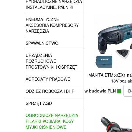
HYDRAULICZNE NARZĘDZIA
INSTALACYJNE, PALNIKI
PNEUMATYCZNE
AKCESORIA KOMPRESORY
NARZĘDZIA
SPAWALNICTWO
URZĄDZENIA
ROZRUCHOWE
PROSTOWNIKI I OSPRZĘT
MAKITA DTM50ZX1 narz
AGREGATY PRĄDOWE
18V bez a
w budowie PLN
ODZIEŻ ROBOCZA I BHP
SPRZĘT AGD
OGRODNICZE NARZĘDZIA
PILARKI-KOSIARKI-KOSY
MYJKI CIŚNIENIOWE