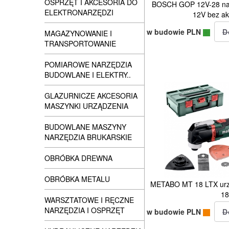
OSPRZĘT I AKCESORIA DO
BOSCH GOP 12V-28 nar
ELEKTRONARZĘDZI
12V bez a
w budowie PLN
MAGAZYNOWANIE I
TRANSPORTOWANIE
POMIAROWE NARZĘDZIA
BUDOWLANE I ELEKTRY..
GLAZURNICZE AKCESORIA
MASZYNKI URZĄDZENIA
BUDOWLANE MASZYNY
NARZĘDZIA BRUKARSKIE
OBRÓBKA DREWNA
OBRÓBKA METALU
METABO MT 18 LTX urzą
1
WARSZTATOWE I RĘCZNE
NARZĘDZIA I OSPRZĘT
w budowie PLN