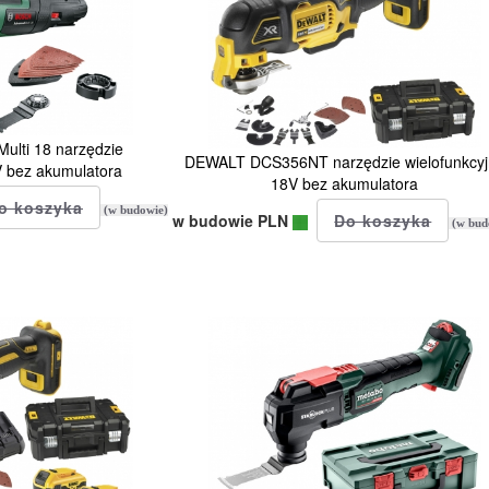
lti 18 narzędzie
DEWALT DCS356NT narzędzie wielofunkcy
V bez akumulatora
18V bez akumulatora
(w budowie)
w budowie PLN
(w bud