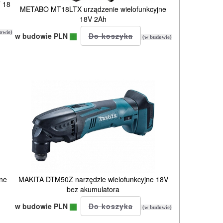
 18
METABO MT18LTX urządzenie wielofunkcyjne
18V 2Ah
owie)
w budowie PLN
(w budowie)
ne
MAKITA DTM50Z narzędzie wielofunkcyjne 18V
bez akumulatora
w budowie PLN
(w budowie)