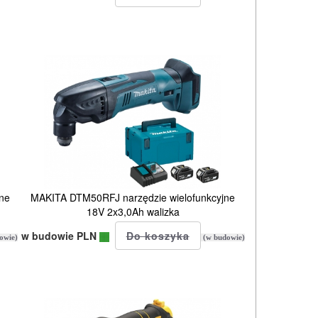
ne
MAKITA DTM50RFJ narzędzie wielofunkcyjne
18V 2x3,0Ah walizka
w budowie PLN
owie)
(w budowie)