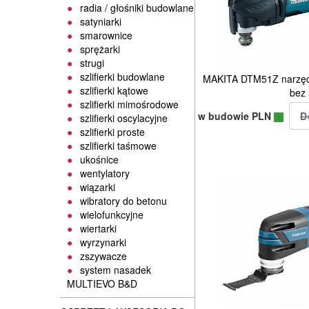
radia / głośniki budowlane
satyniarki
smarownice
sprężarki
strugi
szlifierki budowlane
MAKITA DTM51Z narzędz
szlifierki kątowe
bez
szlifierki mimośrodowe
w budowie PLN
szlifierki oscylacyjne
szlifierki proste
szlifierki taśmowe
ukośnice
wentylatory
wiązarki
wibratory do betonu
wielofunkcyjne
wiertarki
wyrzynarki
zszywacze
system nasadek
MULTIEVO B&D