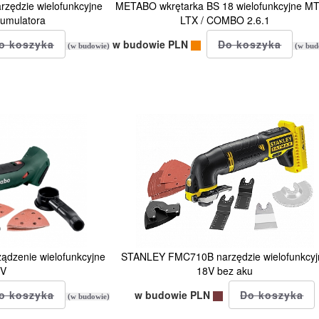
zędzie wielofunkcyjne
METABO wkrętarka BS 18 wielofunkcyjne MT
kumulatora
LTX / COMBO 2.6.1
w budowie PLN
(w budowie)
(w bud
dzenie wielofunkcyjne
STANLEY FMC710B narzędzie wielofunkcyj
8V
18V bez aku
w budowie PLN
(w budowie)