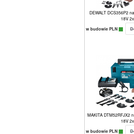
DEWALT DCS356P2 narz
18V 2
w budowie PLN
MAKITA DTM52RFJX2 nar
18V 2
w budowie PLN