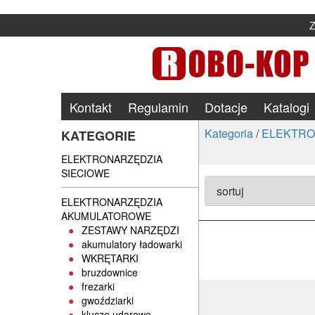
Kontakt
Regulamin
Dotacje
Katalogi
Kategoria
/
ELEKTRO
KATEGORIE
ELEKTRONARZĘDZIA
SIECIOWE
ELEKTRONARZĘDZIA
AKUMULATOROWE
ZESTAWY NARZĘDZI
akumulatory ładowarki
WKRĘTARKI
bruzdownice
frezarki
gwoździarki
klucze udarowe