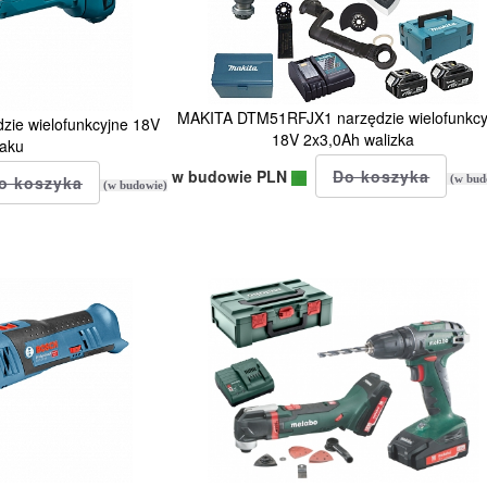
MAKITA DTM51RFJX1 narzędzie wielofunkcy
ie wielofunkcyjne 18V
18V 2x3,0Ah walizka
 aku
w budowie PLN
(w bud
(w budowie)