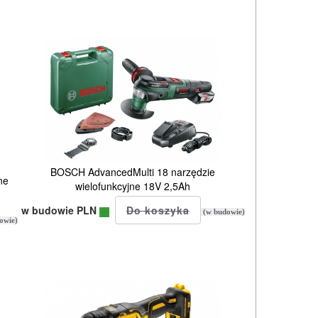
BOSCH AdvancedMulti 18 narzędzie
ne
wielofunkcyjne 18V 2,5Ah
w budowie PLN
(w budowie)
owie)