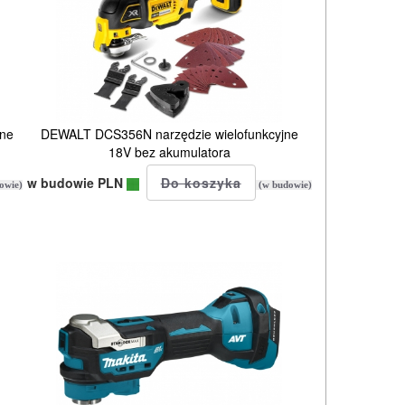
jne
DEWALT DCS356N narzędzie wielofunkcyjne
18V bez akumulatora
w budowie PLN
owie)
(w budowie)