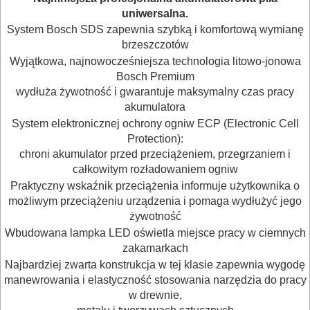
bruzdownice
uniwersalna.
System Bosch SDS zapewnia szybką i komfortową wymianę
frezarki
brzeszczotów
Wyjątkowa, najnowocześniejsza technologia litowo-jonowa
gwoździarki
Bosch Premium
wydłuża żywotność i gwarantuje maksymalny czas pracy
akumulatora
klucze
System elektronicznej ochrony ogniw ECP (Electronic Cell
udarowe
Protection):
chroni akumulator przed przeciążeniem, przegrzaniem i
lamelownice
całkowitym rozładowaniem ogniw
Praktyczny wskaźnik przeciążenia informuje użytkownika o
latarki
możliwym przeciążeniu urządzenia i pomaga wydłużyć jego
żywotność
lampy
Wbudowana lampka LED oświetla miejsce pracy w ciemnych
zakamarkach
lutownice
Najbardziej zwarta konstrukcja w tej klasie zapewnia wygodę
manewrowania i elastyczność stosowania narzędzia do pracy
mieszarki
w drewnie,