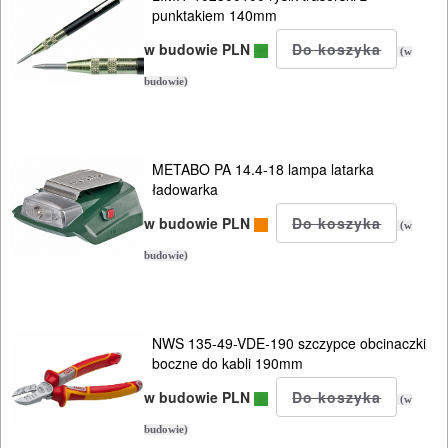
punktakiem 140mm
ukośnice
w budowie PLN
(w
wentylatory
budowie)
wiązarki
METABO PA 14.4-18 lampa latarka
wibratory
ładowarka
do
w budowie PLN
(w
betonu
budowie)
wielofunkcyjne
wiertarki
NWS 135-49-VDE-190 szczypce obcinaczki
boczne do kabli 190mm
wyrzynarki
w budowie PLN
(w
zszywacze
budowie)