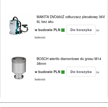
system
nasadek
MAKITA DVC660Z odkurzacz plecakowy 36V
MULTIEVO
6L bez aku
B&D
w budowie PLN
(w
budowie)
OSPRZĘT
I
AKCESORIA
BOSCH wiertło diamentowe do gresu M14
DO
38mm
ELEKTRONARZĘDZI
w budowie PLN
(w
MAGAZYNOWANIE
budowie)
I
TRANSPORTOWANIE
POMIAROWE