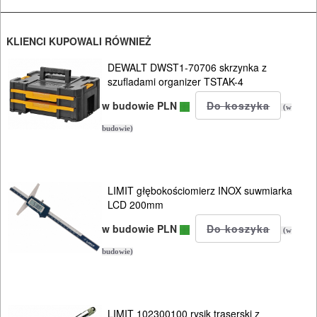
szlifierki
budowlane
KLIENCI KUPOWALI RÓWNIEŻ
szlifierki
DEWALT DWST1-70706 skrzynka z
szufladami organizer TSTAK-4
kątowe
w budowie PLN
(w
szlifierki
budowie)
mimośrodowe
szlifierki
LIMIT głębokościomierz INOX suwmiarka
oscylacyjne
LCD 200mm
szlifierki
w budowie PLN
(w
proste
budowie)
szlifierki
taśmowe
LIMIT 102300100 rysik traserski z