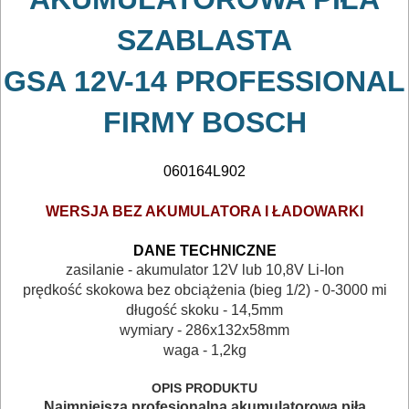
SZABLASTA
GSA 12V-14 PROFESSIONAL
ELEKTRONARZĘDZIA
FIRMY BOSCH
SIECIOWE
ELEKTRONARZĘDZIA
060164L902
AKUMULATOROWE
WERSJA BEZ AKUMULATORA I ŁADOWARKI
ZESTAWY
DANE TECHNICZNE
NARZĘDZI
zasilanie - akumulator 12V lub 10,8V Li-Ion
prędkość skokowa bez obciążenia (bieg 1/2) - 0-3000 mi
akumulatory
długość skoku - 14,5mm
wymiary - 286x132x58mm
ładowarki
waga - 1,2kg
WKRĘTARKI
OPIS PRODUKTU
Najmniejsza profesjonalna akumulatorowa piła