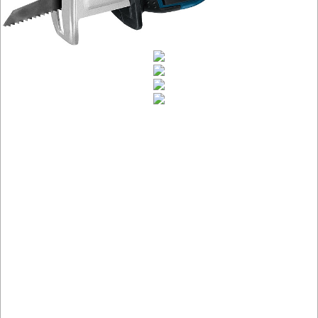
alligator
piły
szablowe
piły
taśmowe
pistolety
do
kleju
pistolety
do
silikonu
polerki