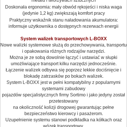
metalu i tworzywach sztucznych
młotowiertarki
Doskonała ergonomia: mały obwód rękojeści i niska waga
sds-
(jedynie 1,2 kg) zwiększają komfort pracy
max
Praktyczny wskaźnik stanu naładowania akumulatora:
informuje użytkownika o dostępnych rezerwach energii
młotowiertarki
System walizek transportowych L-BOXX
sds-
Nowe walizki systemowe służą do przechowywania, transportu
plus
i opakowania różnych rodzajów narzędzi.
Można je ze sobą dowolnie łączyć i ustawiać w słupki
młoty
umożliwiające transport kilku narzędzi jednocześnie.
Łączenie walizek odbywa się poprzez lekkie dociśnięcie i
blokadę zatrzasków po bokach walizek.
nitownice
System L-BOXX jest w pełni kompatybilny z popularnymi
systemami zabudowy
nożyce
pojazdów specjalistycznych firmy Sortimo i jako jedyny został
do
przetestowany
na okoliczność kolizji drogowej gwarantując pełne
blachy
bezpieczeństwo kierowcy i pasażerom.
Uzupełnienie systemu stanowi podkładka na kółkach oraz
nożyce
wózek transportowy.