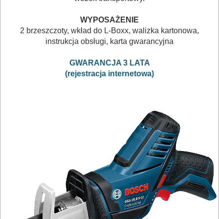
do
WYPOSAŻENIE
kabli
2 brzeszczoty, wkład do L-Boxx, walizka kartonowa,
instrukcja obsługi, karta gwarancyjna
nożyce
uniwersalne
GWARANCJA 3 LATA
(rejestracja internetowa)
odkurzacze
opalarki
pilarki
stołowe
pilarki,
zagłębiarki
piły