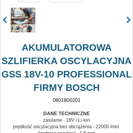
ładowarki
WKRĘTARKI
bruzdownice
frezarki
AKUMULATOROWA
SZLIFIERKA OSCYLACYJNA
gwoździarki
GSS 18V-10 PROFESSIONAL
klucze
udarowe
FIRMY BOSCH
lamelownice
06019D0201
latarki
DANE TECHNICZNE
lampy
zasilanie - 18V / Li-Ion
prędkość oscylacyjna bez obciążenia - 22000 /
min