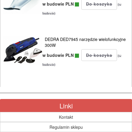
sprężarki
w budowie PLN
(w
strugi
budowie)
szlifierki
budowlane
DEDRA DED7945 narzędzie wielofunkcyjne
300W
szlifierki
w budowie PLN
(w
kątowe
budowie)
szlifierki
mimośrodowe
szlifierki
Linki
oscylacyjne
Kontakt
szlifierki
Regulamin sklepu
proste