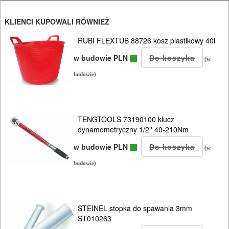
silikonu
KLIENCI KUPOWALI RÓWNIEŻ
polerki
RUBI FLEXTUB 88726 kosz plastikowy 40l
przecinarki
w budowie PLN
(w
do
budowie)
prętów
radia
TENGTOOLS 73190100 klucz
/
dynamometryczny 1/2'' 40-210Nm
głośniki
w budowie PLN
(w
budowlane
budowie)
satyniarki
smarownice
STEINEL stopka do spawania 3mm
ST010263