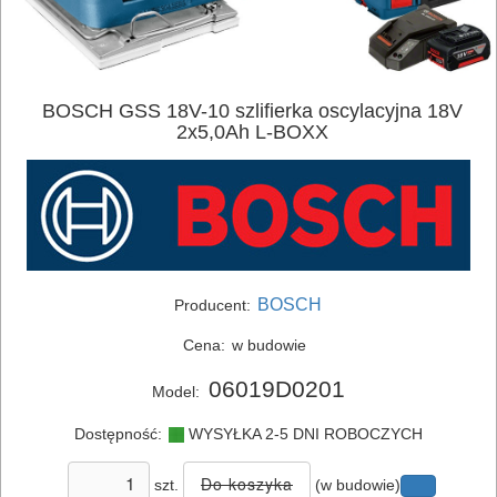
BOSCH GSS 18V-10 szlifierka oscylacyjna 18V
2x5,0Ah L-BOXX
ELEKTRONARZĘDZIA
SIECIOWE
ELEKTRONARZĘDZIA
BOSCH
Producent:
AKUMULATOROWE
Cena:
w budowie
ZESTAWY
06019D0201
Model:
NARZĘDZI
Dostępność:
WYSYŁKA 2-5 DNI ROBOCZYCH
akumulatory
szt.
(w budowie)