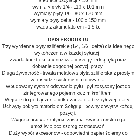
lutownice
średnica oscylacji - 1,6
mm
wymiary płyty 1/4 - 113 x 101 mm
wymiary płyty 1/6 - 80 x 130 mm
mieszarki
wymiary płyty delta - 100 x 150 mm
waga z akumulatorem - 1,5 kg
młotowiertarki
sds-
OPIS PRODUKTU
Trzy wymienne płyty szlifierskie (1/4, 1/6 i delta) dla idealnego
max
wykończenia w każdej sytuacji.
Zwarta konstrukcja umożliwia obsługę jedną ręką oraz
młotowiertarki
dobranie dogodnej pozycji pracy.
sds-
Długa żywotność - trwała metalowa płyta szlifierska z prostym
w obsłudze systemem mocowania.
plus
Wbudowany system odsysania pyłu - pył zasysany jest do
zintegrowanego pojemnika z mikrofiltrem.
młoty
Wejście do podłączenia odkurzacza dla bezpyłowej pracy.
Uchwyty pokryte materiałem Softgrip - pewny chwyt w każdej
nitownice
pozycji.
Wygoda pracy - zoptymalizowana zwarta konstrukcja
nożyce
umożliwiająca szereg zastosowań.
do
Duży wybór akcesoriów - odpowiedni papier ścierny do