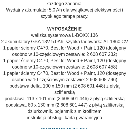
każdego zadania.
blachy
Wydajny akumulator 5,0 Ah dla wyjątkowej efektywności i
szybkiego tempa pracy.
nożyce
do
WYPOSAŻENIE
walizka systemowa L-BOXX 136
kabli
2 akumulatory GBA 18V 5.0Ah, szybka ładowarka AL 1860 CV
1 papier ścierny C470, Best for Wood + Paint, 120 (dostępny
nożyce
osobno w 10-częściowym zestawie: 2 608 607 232)
uniwersalne
1 papier ścierny C470, Best for Wood + Paint, 120 (dostępny
osobno w 10-częściowym zestawie: 2 608 607 458)
odkurzacze
1 papier ścierny C470, Best for Wood + Paint, 120 (dostępny
osobno w 10-częściowym zestawie: 2 608 608 Z96)
podstawa delta, 100 x 150 mm (2 608 601 448) z płytą
opalarki
szlifierską
podstawa, 113 x 101 mm (2 608 601 446) z płytą szlifierską
pilarki
podstawa, 80 x 130 mm (2 608 601 447) z płytą szlifierską
stołowe
dziurkownik, pojemnik z mikrofiltrem
instrukcja obsługi, karta gwarancyjna
pilarki,