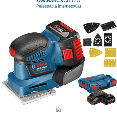
GWARANCJA 3 LATA
zagłębiarki
(rejestracja internetowa)
piły
alligator
piły
szablowe
piły
taśmowe
pistolety
do
kleju
pistolety
do