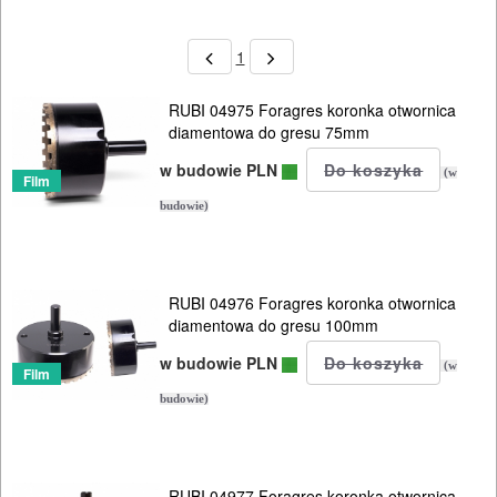
ELEKTRONARZĘDZIA
1
SIECIOWE
RUBI 04975 Foragres koronka otwornica
ELEKTRONARZĘDZIA
diamentowa do gresu 75mm
AKUMULATOROWE
w budowie PLN
(w
Film
OSPRZĘT
budowie)
I
AKCESORIA
DO
RUBI 04976 Foragres koronka otwornica
diamentowa do gresu 100mm
ELEKTRONARZĘDZI
w budowie PLN
(w
Film
MAGAZYNOWANIE
budowie)
I
TRANSPORTOWANIE
RUBI 04977 Foragres koronka otwornica