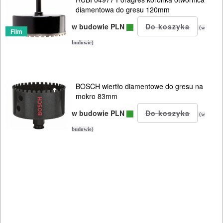
POMIAROWE
diamentowa do gresu 120mm
NARZĘDZIA
w budowie PLN
(w
Film
BUDOWLANE
budowie)
I
ELEKTRY..
BOSCH wiertło diamentowe do gresu na
GLAZURNICZE
mokro 83mm
AKCESORIA
w budowie PLN
(w
MASZYNKI
budowie)
URZĄDZENIA
Przecinarki
ręczne
Przecinarki
elektryczne