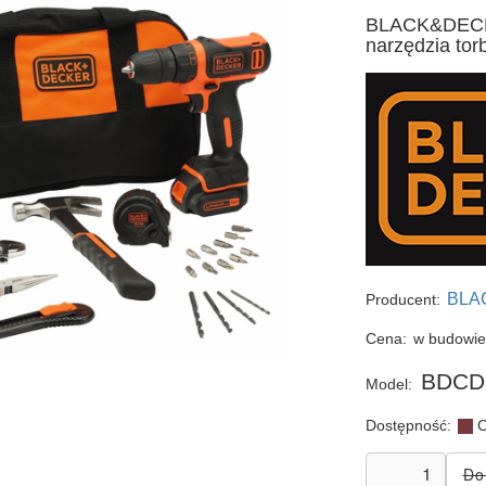
BLACK&DECK
narzędzia tor
BLA
Producent:
Cena:
w budowi
BDCD
Model:
Dostępność:
C