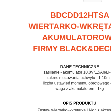
BDCDD12HTSA
WIERTARKO-WKRĘT
AKUMULATORO
FIRMY BLACK&DEC
DANE TECHNICZNE
zasilanie - akumulator 10,8V/1,5Ah/Li-
zakres mocowania uchwytu - 1-10m
liczba ustawień momentu obrotowego -
waga z akumulatorem - 1kg
OPIS PRODUKTU
Zestaw wiertarko-wkrętarka Li-Ion z akce