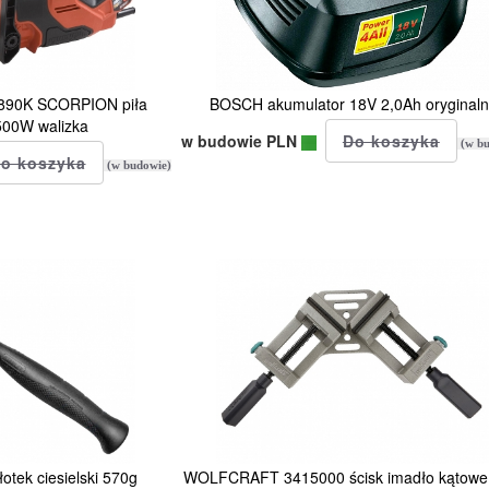
90K SCORPION piła
BOSCH akumulator 18V 2,0Ah oryginaln
500W walizka
w budowie PLN
(w bu
(w budowie)
tek ciesielski 570g
WOLFCRAFT 3415000 ścisk imadło kątowe