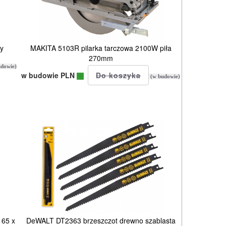
y
MAKITA 5103R pilarka tarczowa 2100W piła
270mm
dowie)
w budowie PLN
(w budowie)
 65 x
DeWALT DT2363 brzeszczot drewno szablasta