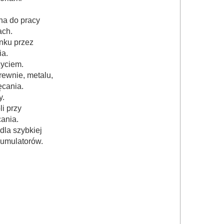
na do pracy
ach.
nku przez
ia.
życiem.
rewnie, metalu,
ęcania.
y.
i przy
ania.
la szybkiej
umulatorów.