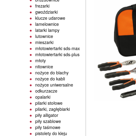
frezarki
gwoździarki
klucze udarowe
lamelownice
latarki lampy
lutownice
mieszarki
młotowiertarki sds-max
młotowiertarki sds-plus
młoty
nitownice
nożyce do blachy
nożyce do kabli
nożyce uniwersalne
odkurzacze
opalarki
pilarki stołowe
pilarki, zagłębiarki
piły alligator
piły szablowe
piły taśmowe
pistolety do kleju