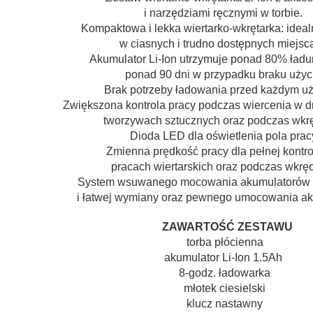
i narzędziami ręcznymi w torbie.
Kompaktowa i lekka wiertarko-wkrętarka: ideal
w ciasnych i trudno dostępnych miejsc
Akumulator Li-Ion utrzymuje ponad 80% ładu
ponad 90 dni w przypadku braku użyc
Brak potrzeby ładowania przed każdym u
Zwiększona kontrola pracy podczas wiercenia w d
tworzywach sztucznych oraz podczas wkr
Dioda LED dla oświetlenia pola prac
Zmienna prędkość pracy dla pełnej kontrol
pracach wiertarskich oraz podczas wkręc
System wsuwanego mocowania akumulatorów d
i łatwej wymiany
oraz pewnego umocowania ak
ZAWARTOŚĆ ZESTAWU
torba płócienna
akumulator Li-Ion 1.5Ah
8-godz. ładowarka
młotek ciesielski
klucz nastawny