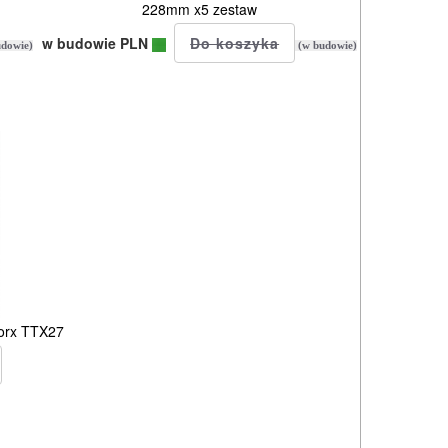
228mm x5 zestaw
w budowie PLN
dowie)
(w budowie)
orx TTX27