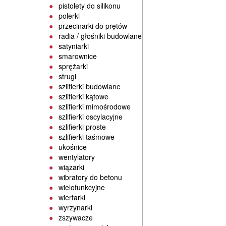
pistolety do silikonu
polerki
przecinarki do prętów
radia / głośniki budowlane
satyniarki
smarownice
sprężarki
strugi
szlifierki budowlane
szlifierki kątowe
szlifierki mimośrodowe
szlifierki oscylacyjne
szlifierki proste
szlifierki taśmowe
ukośnice
wentylatory
wiązarki
wibratory do betonu
wielofunkcyjne
wiertarki
wyrzynarki
zszywacze