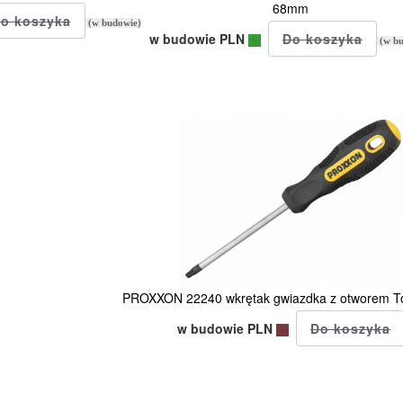
68mm
(w budowie)
w budowie PLN
(w bu
PROXXON 22240 wkrętak gwiazdka z otworem T
w budowie PLN