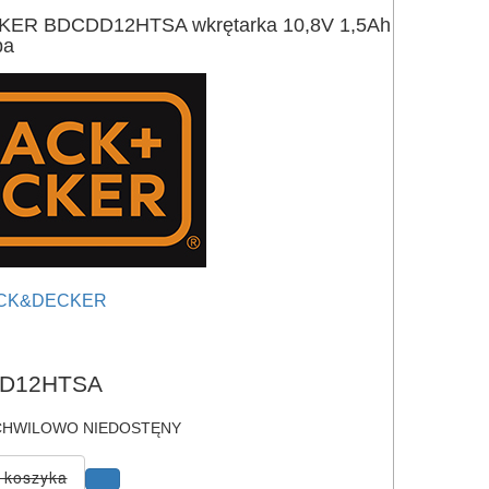
ER BDCDD12HTSA wkrętarka 10,8V 1,5Ah
ba
CK&DECKER
e
D12HTSA
HWILOWO NIEDOSTĘNY