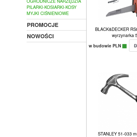
OGRODNICZE NARZĘDZIA
PILARKI-KOSIARKI-KOSY
MYJKI CIŚNIENIOWE
PROMOCJE
BLACK&DECKER RS8
wyrzynarka 
NOWOŚCI
w budowie PLN
STANLEY 51-033 mło