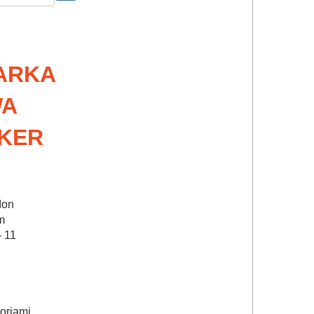
ARKA
WA
KER
Ion
m
 11
soriami